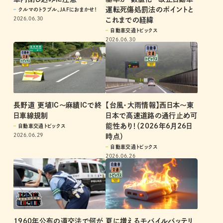
車内閉じ込みに注意
基準が“数値化” 改正自動車
運転死傷処罰法のポイントと
クルマのトラブル、JAFにおまかせ！
2026.06.30
これまでの経緯
自動車交通トピックス
2026.06.30
【台風・大雨情報】西日本〜東
長野道 更埴IC～麻績ICで終
日本で高速道路の通行止め可
日車線規制
能性あり！（2026年6月26日
自動車交通トピックス
2026.06.29
時点）
自動車交通トピックス
2026.06.26