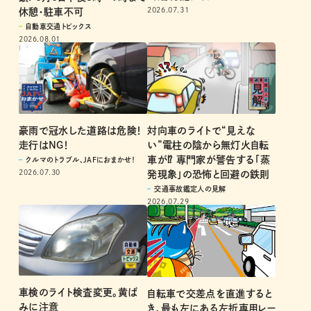
鎖! 8月6日午後3時～9時まで
自動車交通トピックス
2026.07.31
休憩・駐車不可
自動車交通トピックス
2026.08.01
豪雨で冠水した道路は危険！
対向車のライトで“見えな
走行はNG！
い”電柱の陰から無灯火自転
車が⁉ 専門家が警告する「蒸
クルマのトラブル、JAFにおまかせ！
2026.07.30
発現象」の恐怖と回避の鉄則
交通事故鑑定人の見解
2026.07.29
車検のライト検査変更。黄ば
自転車で交差点を直進すると