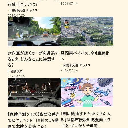
止め！ 閉鎖される出入口と通
自動車交通トピックス
2026.07.19
行禁止エリアは？
自動車交通トピックス
2026.07.20
対向車が続くカーブを通過す
真岡南バイパス、全4車線化
るとき、どんなことに注意す
へ
る?
自動車交通トピックス
2026.07.16
危険予知
2026.07.16
「朝に給油すると たくさん入
【危険予測クイズ】夜の交差点
る」は都市伝説⁉ 燃費向上ワ
でヒヤリハット! 10秒のCG動