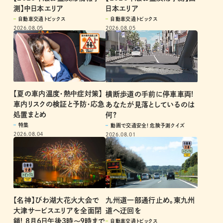
【2026年版お盆渋滞情報予
【2026年版お盆渋滞予測】西
測】中日本エリア
日本エリア
自動車交通トピックス
自動車交通トピックス
2026.08.05
2026.08.05
【夏の車内温度・熱中症対策】
横断歩道の手前に停車車両!
車内リスクの検証と予防・応急
あなたが見落としているのは
処置まとめ
何?
特集
動画で交通安全! 危険予測クイズ
2026.08.04
2026.08.01
【名神】びわ湖大花火大会で
九州道一部通行止め。東九州
大津サービスエリアを全面閉
道へ迂回を