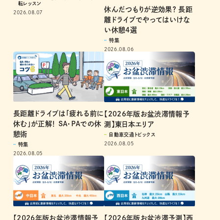
休んだつもりが逆効果？ 長距
同乗者をカーブで酔わせな
離ドライブでやってはいけな
い! プロのハンドル操作を徹
い休憩4選
底解説
特集
ドライバーのお悩み解決！ 菰田潔の運
転レッスン
2026.08.06
2026.08.07
長距離ドライブは「疲れる前に
【2026年版お盆渋滞情報予
休む」が正解！ SA・PAでの休
測】東日本エリア
憩術
自動車交通トピックス
2026.08.05
特集
2026.08.05