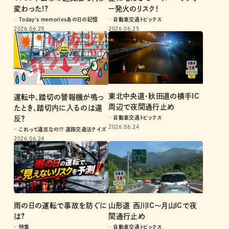
1960年公布の道交法で何が
夏に増えるモバイルバッテリ
変わった!?
ー発火のリスク！
Today's memoriesあの日の記憶
自動車交通トピックス
2026.06.25
2026.06.25
東北中央道・秋田道の横手IC
運転中、踏切の警報機が鳴っ
周辺で夜間通行止め
たとき、踏切内に入るのは違
反？
自動車交通トピックス
2026.06.24
これって違反なの!? 道路交通法クイズ
2026.06.24
山形道 西川IC～月山ICで夜
雨の日の運転で事故を防ぐに
間通行止め
は?