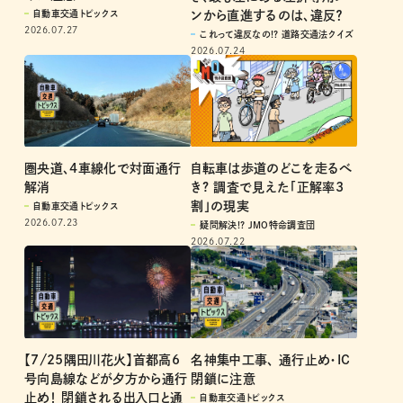
みに注意
き、最も左にある左折専用レー
ンから直進するのは、違反？
自動車交通トピックス
2026.07.27
これって違反なの!? 道路交通法クイズ
2026.07.24
圏央道、4車線化で対面通行
自転車は歩道のどこを走るべ
解消
き? 調査で見えた「正解率3
割」の現実
自動車交通トピックス
2026.07.23
疑問解決!? JMO特命調査団
2026.07.22
【7/25隅田川花火】首都高6
名神集中工事、 通行止め・IC
号向島線などが夕方から通行
閉鎖に注意