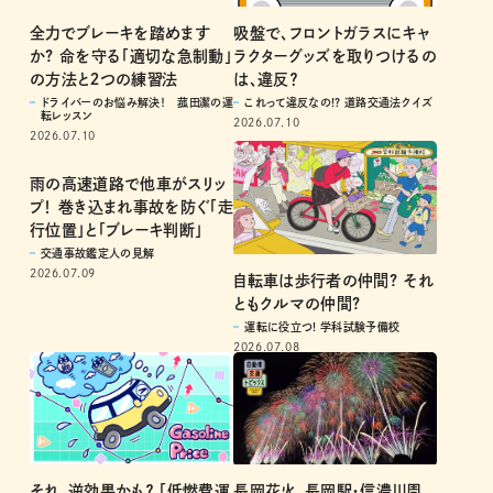
全力でブレーキを踏めます
吸盤で、フロントガラスにキャ
か? 命を守る「適切な急制動」
ラクターグッズを取りつけるの
の方法と２つの練習法
は、違反？
ドライバーのお悩み解決！ 菰田潔の運
これって違反なの!? 道路交通法クイズ
転レッスン
2026.07.10
2026.07.10
雨の高速道路で他車がスリッ
プ！ 巻き込まれ事故を防ぐ「走
行位置」と「ブレーキ判断」
交通事故鑑定人の見解
2026.07.09
自転車は歩行者の仲間? それ
ともクルマの仲間?
運転に役立つ! 学科試験予備校
2026.07.08