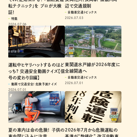
それ、逆効果かも？ 「低燃費運
長岡花火、長岡駅・信濃川周
転テクニック」を プロが大検
辺で交通規制
証！
自動車交通トピックス
2026.07.03
特集
2026.07.06
東関道水戸線が2026年度に
運転中ヒヤリハットするのはど
全線開通へ
っち? 交通安全動画クイズ【信
号の変わり目編】
自動車交通トピックス
2026.07.01
動画で交通安全! 危険予測クイズ
2026.07.01
夏の車内は命の危険！ 子供の
2026年7月から危険運転の