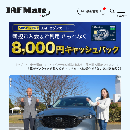
JAF最新情報
メニュー
トップ
安全運転
ドライバーのお悩み解決！ 菰田潔の運転レッスン
「車がギクシャクするんです…」。スムースに操作できない原因を知ろう！