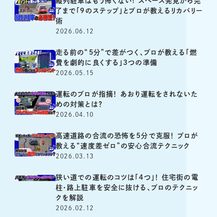
縦列駐車はもう怖くない! スペース発見から完
了まで「9のステップ」とプロが教えるリカバリー
術
2026.06.12
走る前の“５分”で差がつく、プロが教える「燃
費を劇的に良くする」3つの準備
2026.05.15
運転のプロが指摘！ あおり運転をされないた
めの対策とは？
2026.04.10
高速道路の合流の恐怖を5分で克服！ プロが
教える“速度差ゼロ”の安心合流テクニック
2026.03.13
狭い道での運転のコツは「４つ」！ 住宅街の電
柱・路上駐車を安全に抜ける、プロのテクニッ
クを解説
2026.02.12