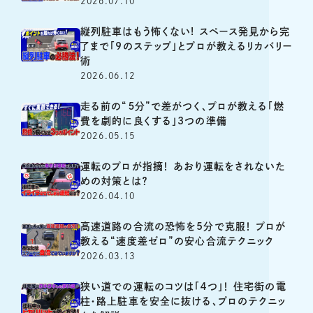
2026.07.10
縦列駐車はもう怖くない! スペース発見から完
了まで「9のステップ」とプロが教えるリカバリー
術
2026.06.12
走る前の“５分”で差がつく、プロが教える「燃
費を劇的に良くする」3つの準備
2026.05.15
運転のプロが指摘！ あおり運転をされないた
めの対策とは？
2026.04.10
高速道路の合流の恐怖を5分で克服！ プロが
教える“速度差ゼロ”の安心合流テクニック
2026.03.13
狭い道での運転のコツは「４つ」！ 住宅街の電
柱・路上駐車を安全に抜ける、プロのテクニッ