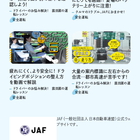
にとっても過酷!? 夏場のバッ
認しよう！
テリー上がりに注意！
ドライバーのお悩み解決！ 菰田潔の運
クルマのトラブル、JAFにおまかせ！
転レッスン
安全運転
安全運転
疲れにくく、より安全に！ ドラ
大量の案内標識に左右からの
イビングポジションの整え方
合流…都市高速が苦手です！
を動画で解説
ドライバーのお悩み解決！ 菰田潔の運
転レッスン
ドライバーのお悩み解決！ 菰田潔の運
安全運転
転レッスン
安全運転
JAF（一般社団法人 日本自動車連盟）公式ウェ
ブサイトです。