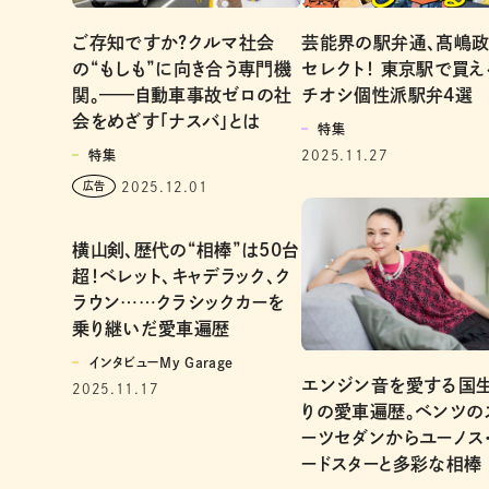
ご存知ですか?クルマ社会
芸能界の駅弁通、髙嶋
の“もしも”に向き合う専門機
セレクト！ 東京駅で買え
関。——自動車事故ゼロの社
チオシ個性派駅弁4選
会をめざす「ナスバ」とは
特集
特集
2025.11.27
2025.12.01
横山剣、歴代の“相棒”は50台
超！ベレット、キャデラック、ク
ラウン……クラシックカーを
乗り継いだ愛車遍歴
インタビューMy Garage
エンジン音を愛する国
2025.11.17
りの愛車遍歴。ベンツの
ーツセダンからユーノス・
ードスターと多彩な相棒