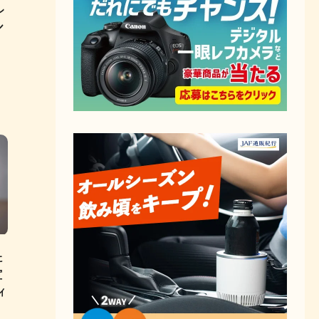
ル
シ
た
宣
ィ