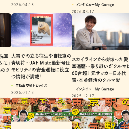
インタビューMy Garage
2026.04.13
2026.03.17
大雪での立ち往生や自転車の
「洗車
スカイラインから始まった愛
青切符…JAF Mate最新号は
ムに」
車遍歴…乗り継いだクルマ
モビリティの安全運転に役立
れのク
60台超！ 元サッカー日本代
つ情報が満載!
表・本並健治のクルマ愛
自動車交通トピックス
インタビューMy Garage
2026.01.13
2025.12.17