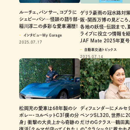
ルーチェ、パンサー、コブラに
ゲリラ豪雨の冠水路対
シェビーバン…怪談の語り部・
阪・関西万博の見どころ
稲川淳二の多彩な愛車遍歴！
各地の妖怪・伝説まで、
ライブに役立つ情報を紹
インタビューMy Garage
JAF Mate 2025年夏号
2025.07.17
自動車交通トピックス
2025.07.14
松岡充の愛車は68年製のシ
ディフェンダーにメルセ
ボレー・コルベットC3「僕の分
ベンツSL320、世界に2
身」 衝撃の大炎上から奇跡の
だけのGクラス…鶴田真
復活「クルマが守ってくれた」
の“クラシックに惹かれ