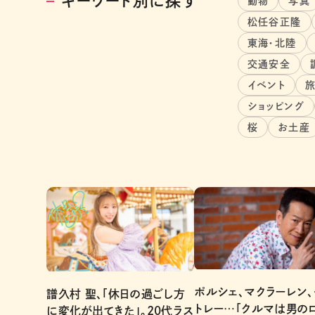
キーワード別に探す
動物
写真
松任谷正隆
東海・北陸
交通安全
イベント
ショッピング
桜
お土産
ポルシェ、マクラーレン
譜久村 聖、「休日の過ごし方
トレー…「クルマは男の
に変化が出てきた」。20代ラス