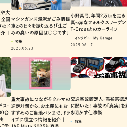
策や大
小野真弓、年間２万㎞を走る
マシンガンズ滝沢がごみ清掃
、全国
真っ赤なフォルクスワーゲン
車との日々を振り返る！「生ご
夏のド
T-Crossとのカーライフ
みの臭いの原因は○○です」
介 |
インタビューMy Garage
特集
2025.06.17
2025.06.23
交通事故鑑定人・熊谷宗徳
重大事故につながるクルマの
デス・
に聞いた！ 事故の「真実」を
逆走対策から、お土産にもお
00台
き明かす仕事術
すすめのご当地パンまで、ドラ
由
イブに役立つ情報を紹介 |
特集
る”愛
JAF Mate 2025年春号