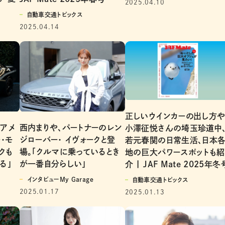
2025.04.10
自動車交通トピックス
2025.04.14
正しいウインカーの出し方や
アメ
西内まりや、パートナーのレン
小澤征悦さんの埼玉珍道中
・モ
ジローバー・ イヴォークと登
若元春関の日常生活、日本
クも
場。「クルマに乗っているとき
地の巨大パワースポットも紹
る」
が一番自分らしい」
介 | JAF Mate 2025年冬
インタビューMy Garage
自動車交通トピックス
2025.01.17
2025.01.13