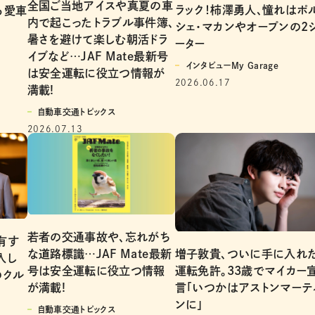
全国ご当地アイスや真夏の車
ラック！柿澤勇人、憧れはポ
る愛車
内で起こったトラブル事件簿、
シェ・マカンやオープンの2
暑さを避けて楽しむ朝活ドラ
ーター
イブなど…JAF Mate最新号
インタビューMy Garage
は安全運転に役立つ情報が
2026.06.17
満載!
自動車交通トピックス
2026.07.13
若者の交通事故や、忘れがち
有す
増子敦貴、ついに手に入れ
な道路標識…JAF Mate最新
入し
運転免許。33歳でマイカー
号は安全運転に役立つ情報
のクル
言「いつかはアストンマーテ
が満載!
ンに」
自動車交通トピックス