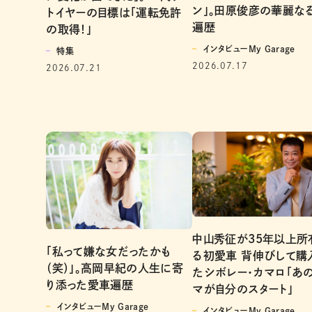
ン」。田原俊彦の華麗な
トイヤーの目標は「運転免許
遍歴
の取得！」
インタビューMy Garage
特集
2026.07.17
2026.07.21
中山秀征が35年以上所
「私って嫌な女だったかも
る初愛車 背伸びして購
（笑）」。高岡早紀の人生に寄
たシボレー・カマロ「あ
り添った愛車遍歴
マが自分のスタート」
インタビューMy Garage
インタビューMy Garage