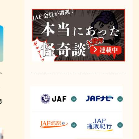
、
、
各
号