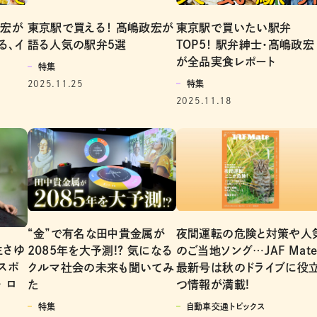
政宏が
東京駅で買える！ 髙嶋政宏が
東京駅で買いたい駅弁
る、イ
語る人気の駅弁５選
TOP5！ 駅弁紳士・髙嶋政宏
が全品実食レポート
特集
2025.11.25
特集
2025.11.18
“金”で有名な田中貴金属が
夜間運転の危険と対策や人
生さゆ
2085年を大予測!? 気になる
のご当地ソング…JAF Mat
スポ
クルマ社会の未来も聞いてみ
最新号は秋のドライブに役
 ロ
た
つ情報が満載!
特集
自動車交通トピックス