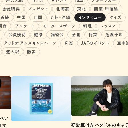
岩合光昭
コラム
タレント
旧車
スポーツカー
会員特典
プレゼント
北海道
東北
関東・甲信越
近畿
中国
四国
九州・沖縄
インタビュー
クイズ
調査
アンケート
モータースポーツ
料理
レッスン
旅
会員優待
健康
講習会
全国
特集
危険予知
グッドオアシスキャンペーン
音楽
JAFのイベント
車中
道の駅
防災
、ベン
初愛車は左ハンドルのキャ
ロマ