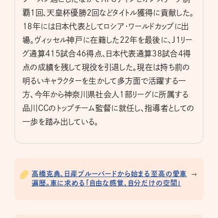
覇1回、天皇杯優勝2回などタイトル獲得に貢献した。
18年には日本代表としてロシア・ワールドカップに出
場。ヴィッセル神戸に在籍した22年を最後に、J1リー
グ通算415試合46得点、日本代表通算38試合4得
点の成績を残して現役を引退した。現在は持ち前の
明るいキャラクターを生かして多方面で活躍する一
方、今年から神奈川県社会人1部リーグに所属する
品川CCのトップチーム監督に就任し、指導者としての
一歩を踏み出している。
高橋克典、日産ブルーバードから始まる至高の愛車
遍歴。車に求める「自由な感覚、自分だけの空間」