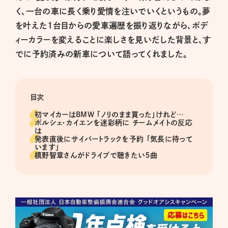
く、一台の車に長く乗り愛情を注いでいくというもの。夢
を叶えた1台目からの愛車遍歴を振り返りながら、ボデ
ィーカラーを変えることに楽しさを見いだした背景と、す
でに予約済みの新車について語ってくれました。
目次
初マイカーはBMW 「ノリのまま買った」けれど…
ポルシェ・カイエンを迷彩柄に チームメイトの反応
は
発表直後にサイバートラックを予約 「気長に待って
います」
槙野智章さんがドライブで聴きたい５曲