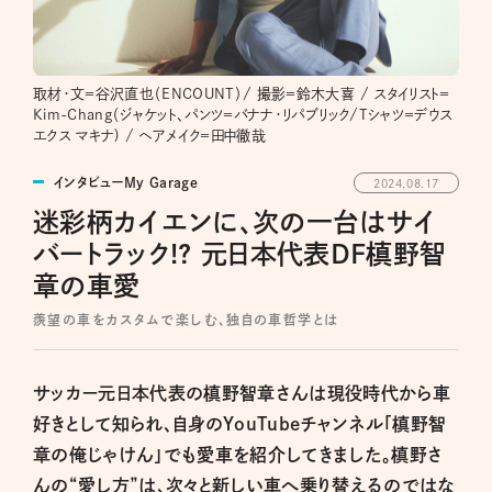
取材・文＝谷沢直也（ENCOUNT）/ 撮影＝鈴木大喜 / スタイリスト＝
Kim-Chang（ジャケット、パンツ＝バナナ・リパブリック/Tシャツ＝デウス
エクス マキナ) / ヘアメイク＝田中徹哉
インタビューMy Garage
2024.08.17
迷彩柄カイエンに、次の一台はサイ
バートラック!? 元日本代表DF槙野智
章の車愛
羨望の車をカスタムで楽しむ、独自の車哲学とは
サッカー元日本代表の槙野智章さんは現役時代から車
好きとして知られ、自身のYouTubeチャンネル「槙野智
章の俺じゃけん」でも愛車を紹介してきました。槙野さ
んの“愛し方”は、次々と新しい車へ乗り替えるのではな