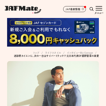
JAF最新情報
メニュー
トップ
ライフスタイル
インタビューMy Garage
迷彩柄カイエンに、次の一台はサイバートラック!? 元日本代表DF槙野智章の車愛