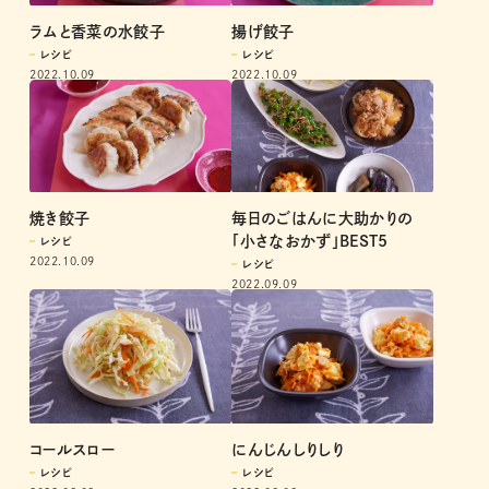
ラムと香菜の水餃子
揚げ餃子
レシピ
レシピ
2022.10.09
2022.10.09
焼き餃子
毎日のごはんに大助かりの
「小さなおかず」BEST5
レシピ
2022.10.09
レシピ
2022.09.09
コールスロー
にんじんしりしり
レシピ
レシピ