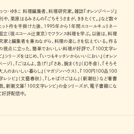
わつ・ゆきこ 料理編集者、料理研究家。雑誌『オレンジページ』
刊や、栗原はるみさんの『ごちそうさまが、ききたくて。』など数々
ヒット作を手掛けた後、1995年から1年間エコールキュリネー
国立（現エコール辻東京）でフランス料理を学ぶ。以後は、料理
究家と編集者を兼ねながら、料理の楽しさを伝えている。作る
の視点に立った、簡単でおいしい料理が好評で、『100文字レ
ピ』シリーズをはじめ、『いつもキッチンからいいにおい』（オレン
ページ）、『ごはんよ、急げ！』『さあ、腕まくり』（幻冬舎）、『そろそ
大人のおいしい暮らし』（マガジンハウス）、『100円100品100
字レシピ』（文藝春秋）、『しゃばけごはん』（新潮社）など著書
数。新潮文庫「100文字レシピ」の全シリーズが、電子書籍にな
て好評配信中。