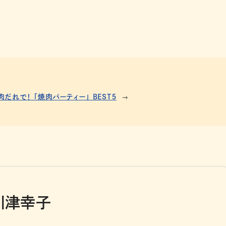
だれで！ 「焼肉パーティー」 BEST５
川津幸子