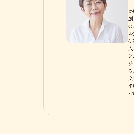
か
創
の
ル
研
人
シ
ジ
ろ
文
多
っ