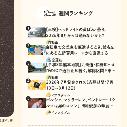
週間ランキング
【車検】ヘッドライトの黄ばみ・曇り、
2026年8月からは通らないかも?
自動車
自転車で交差点を直進するとき、最も左
にある左折専用レーンから直進するの
は、違反？
安全運転
【令和8年熊本地震】九州道・松橋IC～え
びのICで通行止め続く。解除区間と東九
州道の迂回ルート
自動車
2026年7月賞金クロス（応募期間：7月
13日～8月12日）
ライフスタイル
ポルシェ、マクラーレン、ベントレー…「ク
ルマは男のロマン」 田原俊彦の華麗な
る愛車遍歴
ライフスタイル
るまず、挑