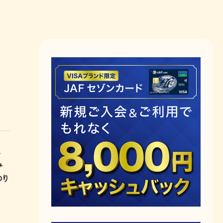
、
み
のり