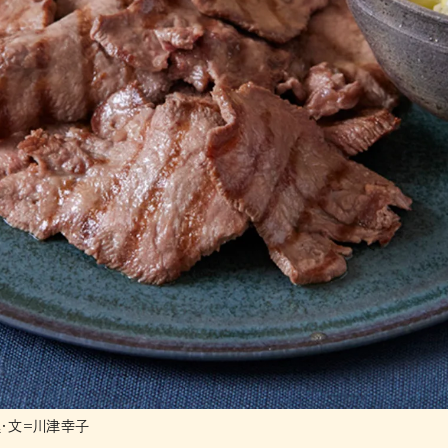
・文＝川津幸子