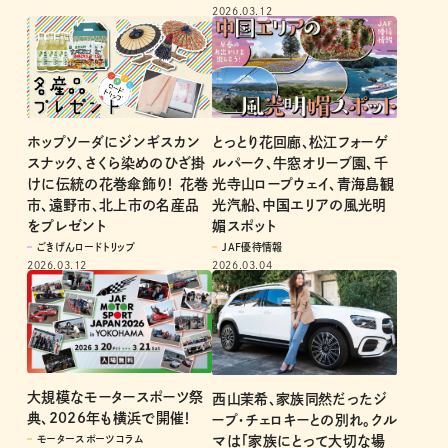
2026.03.12
とっとり花回廊、松江フォーゲ
ホップソーダにジンギスカン
ルパーク、牛窓オリーブ園、千
スナック、さくら染めのひざ掛
光寺山ロープウェイ、青海島観
けに伝統の花巻傘飾り！ 花巻
光汽船、中国エリアの風光明
市、遠野市、北上市の名産品
媚スポット
をプレゼント
JAF優待情報
ごきげんロードトリップ
2026.03.04
2026.03.12
大規模なモータースポーツ祭
西山茉希、家族同然だったジ
典、2026年も横浜で開催！
ープ・チェロキーとの別れ。クル
マは「家族にとって大切な場
モータースポーツコラム