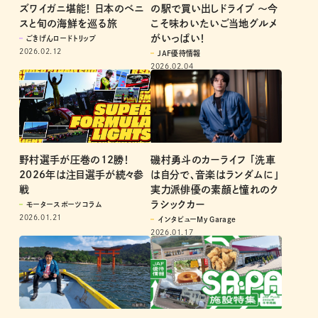
ズワイガニ堪能！ 日本のベニ
の駅で買い出しドライブ ～今
スと旬の海鮮を巡る旅
こそ味わいたいご当地グルメ
がいっぱい！
ごきげんロードトリップ
2026.02.12
JAF優待情報
2026.02.04
野村選手が圧巻の12勝！
磯村勇斗のカーライフ 「洗車
2026年は注目選手が続々参
は自分で、音楽はランダムに」
戦
実力派俳優の素顔と憧れのク
ラシックカー
モータースポーツコラム
2026.01.21
インタビューMy Garage
2026.01.17