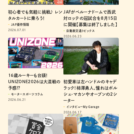
初心者でも気軽に挑戦♪ レン
JAFがベルーナドームで西武
タルカートに乗ろう！
対ロッテの冠試合を8月15日
に開催【募集は終了しました】
JAF優待情報
2026.07.01
自動車交通トピックス
2026.06.23
16歳ルーキーも台頭！
初愛車は左ハンドルのキャデ
UNIZONE2026は大混戦の
ラック！柿澤勇人、憧れはポル
予感!?
シェ・マカンやオープンの2シ
モータースポーツコラム
2026.06.21
ーター
インタビューMy Garage
2026.06.17