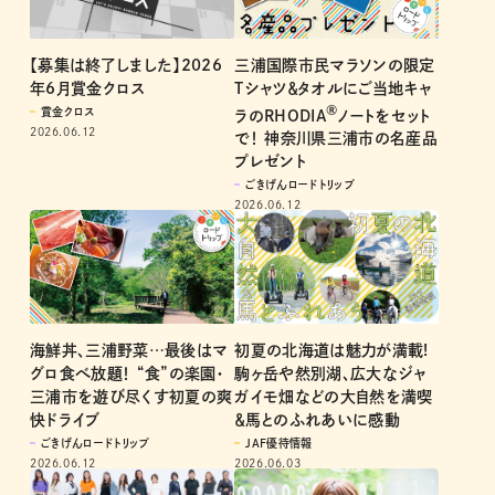
三浦国際市民マラソンの限定
【募集は終了しました】2026
Tシャツ＆タオルにご当地キャ
年6月賞金クロス
®
賞金クロス
ラのRHODIA
ノートをセット
2026.06.12
で！ 神奈川県三浦市の名産品
プレゼント
ごきげんロードトリップ
2026.06.12
初夏の北海道は魅力が満載!
海鮮丼、三浦野菜…最後はマ
駒ヶ岳や然別湖、広大なジャ
グロ食べ放題！ “食”の楽園・
ガイモ畑などの大自然を満喫
三浦市を遊び尽くす初夏の爽
＆馬とのふれあいに感動
快ドライブ
JAF優待情報
ごきげんロードトリップ
2026.06.03
2026.06.12