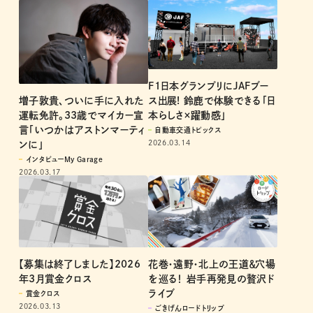
F1日本グランプリにJAFブー
増子敦貴、ついに手に入れた
ス出展! 鈴鹿で体験できる「日
運転免許。33歳でマイカー宣
本らしさ×躍動感」
言「いつかはアストンマーティ
自動車交通トピックス
2026.03.14
ンに」
インタビューMy Garage
2026.03.17
【募集は終了しました】2026
花巻・遠野・北上の王道＆穴場
年3月賞金クロス
を巡る！ 岩手再発見の贅沢ド
ライブ
賞金クロス
2026.03.13
ごきげんロードトリップ