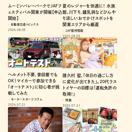
ムーミンバレーパークでJAFフ
夏のレジャーを快適に！ 水族
ェスティバル関東が開催【申込
館、川下り、鍾乳洞などひんや
開始】
り涼しいおでかけスポットを
関東エリアから厳選
自動車交通トピックス
2026.08.05
JAF優待情報
2026.08.05
ヘルメット不要、普段着でも
譜久村 聖、「休日の過ごし方
OK！マイカーで参加できる
に変化が出てきた」。20代ラス
「オートテスト」に初心者が挑
トイヤーの目標は「運転免許の
戦してみた
取得！」
モータースポーツコラム
特集
2026.07.21
2026.07.21