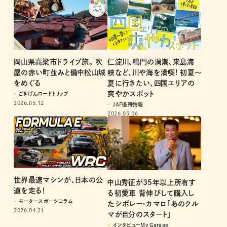
岡山県高梁市ドライブ旅。 吹
仁淀川、鳴門の渦潮、来島海
屋の赤い町並みと備中松山城
峡など、川や海を満喫! 初夏～
をめぐる
夏に行きたい、四国エリアの
爽やかスポット
ごきげんロードトリップ
2026.05.12
JAF優待情報
2026.05.06
世界最速マシンが、日本の公
中山秀征が35年以上所有す
道を走る！
る初愛車 背伸びして購入し
モータースポーツコラム
たシボレー・カマロ「あのクル
2026.04.21
マが自分のスタート」
インタビューMy Garage