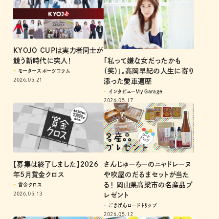
KYOJO CUPは実力者同士が
「私って嫌な女だったかも
競う新時代に突入！
（笑）」。高岡早紀の人生に寄り
モータースポーツコラム
2026.05.21
添った愛車遍歴
インタビューMy Garage
2026.05.17
さんじゅーろーのニャドレーヌ
【募集は終了しました】2026
や吹屋のだるまセットが当た
年5月賞金クロス
る！ 岡山県高梁市の名産品プ
賞金クロス
2026.05.13
レゼント
ごきげんロードトリップ
2026.05.12