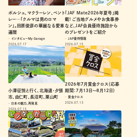
「JAF Mate2026年夏号」掲
ポルシェ、マクラーレン、ベント
載! ご当地グルメやお食事券
レー…「クルマは男のロマ
など、JAF会員優待施設から
ン」。田原俊彦の華麗なる愛車
のプレゼントをご紹介
遍歴
JAF優待情報
インタビューMy Garage
2026.07.15
2026.07.17
2026年7月賞金クロス（応募
小澤征悦と行く、北海道・夕張
期間：7月13日～8月12日）
市、由仁町、長沼町、栗山町
賞金クロス
2026.07.13
日本の魅力、再発見
2026.07.13