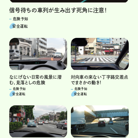
信号待ちの車列が生み出す死角に注意！
危険予知
安全運転
なにげない日常の風景に潜
対向車の来ない丁字路交差点
む、見落としの危険
でまさかの動き!
危険予知
危険予知
安全運転
安全運転