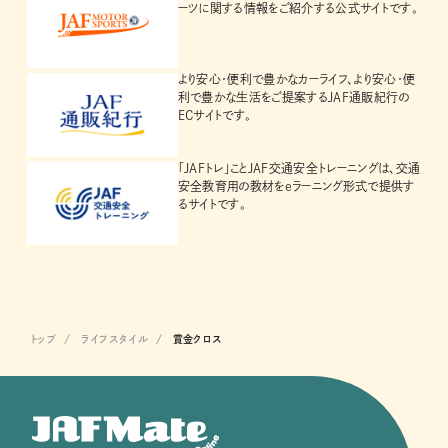
ーツに関する情報をご紹介する公式サイトです。
より安心・便利で豊かなカーライフ、より安心・便
利で豊かな生活をご提案するJAF通販紀行の
ECサイトです。
「JAFトレ」ことJAF交通安全トレーニングは、交通
安全教育用の教材をeラーニング形式で提供す
るサイトです。
トップ
ライフスタイル
賞金クロス