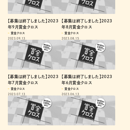
【募集は終了しました】2023
【募集は終了しました】2023
年9月賞金クロス
年8月賞金クロス
賞金クロス
賞金クロス
2023.09.13
2023.08.15
【募集は終了しました】2023
【募集は終了しました】2023
年7月賞金クロス
年6月賞金クロス
賞金クロス
賞金クロス
2023.07.13
2023.06.13