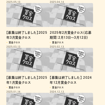
2025.05.13
2025.04.14
【募集は終了しました】2025
2025年2月賞金クロス（応募
年3月賞金クロス
期間：2月13日～3月12日）
賞金クロス
賞金クロス
2025.03.13
2025.02.13
【募集は終了しました】2025
【募集は終了しました】 2024
年1月賞金クロス
年12月賞金クロス
賞金クロス
賞金クロス
2025.01.14
2024.12.13