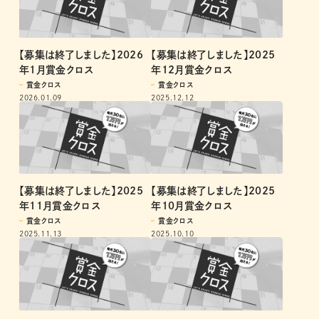
【募集は終了しました】2026
【募集は終了しました】2025
年1月賞金クロス
年12月賞金クロス
賞金クロス
賞金クロス
2026.01.09
2025.12.12
【募集は終了しました】2025
【募集は終了しました】2025
年11月賞金クロス
年10月賞金クロス
賞金クロス
賞金クロス
2025.11.13
2025.10.10