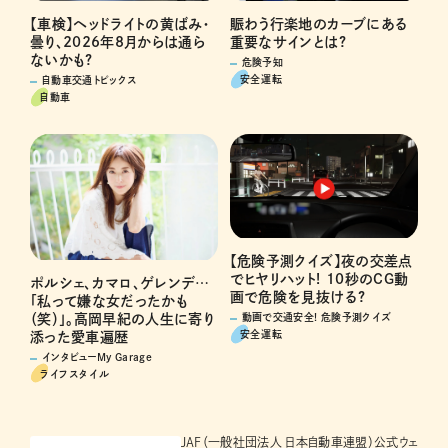
賑わう行楽地のカーブにある
【車検】ヘッドライトの黄ばみ・
重要なサインとは?
曇り、2026年8月からは通ら
ないかも?
危険予知
安全運転
自動車交通トピックス
自動車
【危険予測クイズ】夜の交差点
でヒヤリハット! 10秒のCG動
ポルシェ、カマロ、ゲレンデ…
画で危険を見抜ける?
「私って嫌な女だったかも
（笑）」。高岡早紀の人生に寄り
動画で交通安全! 危険予測クイズ
安全運転
添った愛車遍歴
インタビューMy Garage
ライフスタイル
JAF（一般社団法人 日本自動車連盟）公式ウェ