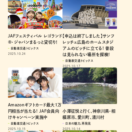
JAFフェスティバル レゴランド
【申込は終了しました】サンフ
®・ジャパンまるっと貸切り！
レッチェ広島のホームスタジ
アムのピッチに立てる! 普段
自動車交通トピックス
2025.10.24
は見られない場所を探検!
自動車交通トピックス
2025.10.17
Amazonギフトカード最大1万
小澤征悦と行く、神奈川県・相
円相当が当たる! JAF会員向
模原市、愛川町、清川村
けキャンペーン実施中
日本の魅力、再発見
自動車交通トピックス
2025.10.14
2025.10.15