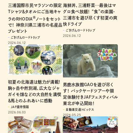
三浦国際市民マラソンの限定
海鮮丼、三浦野菜…最後はマ
Tシャツ＆タオルにご当地キャ
グロ食べ放題！ “食”の楽園・
®
三浦市を遊び尽くす初夏の爽
ラのRHODIA
ノートをセット
快ドライブ
で！ 神奈川県三浦市の名産品
ごきげんロードトリップ
プレゼント
2026.06.12
ごきげんロードトリップ
2026.06.12
初夏の北海道は魅力が満載!
男鹿水族館GAOを遊び尽く
駒ヶ岳や然別湖、広大なジャ
す！ バックヤードツアーや限
ガイモ畑などの大自然を満喫
定体験付きJAFフェスティバル
＆馬とのふれあいに感動
東北が申込開始！
JAF優待情報
自動車交通トピックス
2026.06.03
2026.05.25