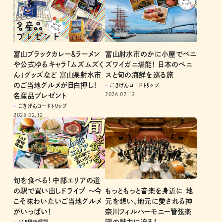
富山ブラックカレー＆ラーメン
富山射水市のかに小屋でベニ
や公式ゆるキャラ「ムズムズく
ズワイガニ堪能！ 日本のベニ
ん」グッズなど 富山県射水市
スと旬の海鮮を巡る旅
のご当地グルメが目白押し！
ごきげんロードトリップ
2026.02.12
名産品プレゼント
ごきげんロードトリップ
2026.02.12
旬を食べる! 中部エリアの道
もっともっと音楽を身近に 地
の駅で買い出しドライブ ～今
元を想い、地元に愛される神
こそ味わいたいご当地グルメ
奈川フィルハーモニー管弦楽
がいっぱい！
団の魅力に迫る!
JAF優待情報