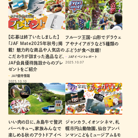
【応募は終了いたしました】
フルーツ王国・山形でデラウェ
「JAF Mate2025年秋号」掲
アやナイアガラなど5種類の
載！ 魅力的な商品や人気店の
ぶどうが食べ放題！
こだわりが詰まった逸品など、
JAFイベントレポート
2025.10.07
JAF会員優待施設からのプレ
ゼントをご紹介
JAF優待情報
2025.10.10
いい肉の日に、糸島牛で贅沢
ジャンカラ、イオンシネマ、札
バーベキュー。家族みんなで
幌市円山動物園、仙台アンパ
楽しめる秋のアウトドアイベ
ンマンこどもミュージアム＆モ