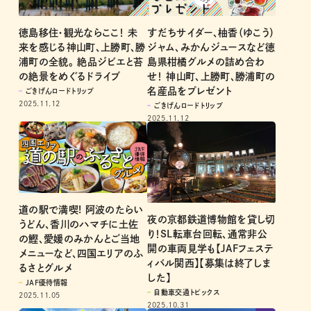
徳島移住・観光ならここ！ 未
すだちサイダー、柚香（ゆこう）
来を感じる神山町、上勝町、勝
ジャム、みかんジュースなど徳
浦町の全貌。 絶品ジビエと苔
島県柑橘グルメの詰め合わ
の絶景をめぐるドライブ
せ！ 神山町、上勝町、勝浦町の
名産品をプレゼント
ごきげんロードトリップ
2025.11.12
ごきげんロードトリップ
2025.11.12
道の駅で満喫! 阿波のたらい
夜の京都鉄道博物館を貸し切
うどん、香川のハマチに土佐
り！SL転車台回転、通常非公
の鰹、愛媛のみかんとご当地
開の車両見学も【JAFフェステ
メニューなど、四国エリアのふ
ィバル関西】【募集は終了しま
るさとグルメ
した】
JAF優待情報
自動車交通トピックス
2025.11.05
2025.10.31