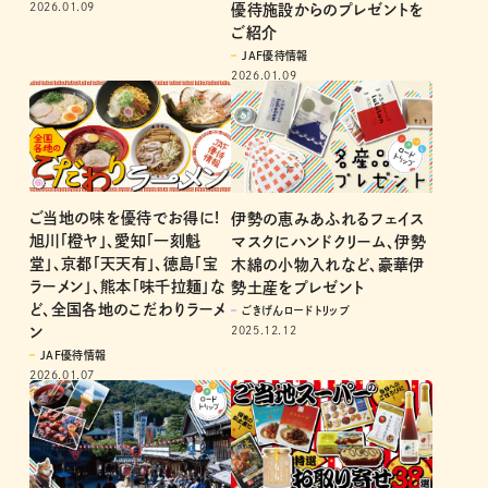
2026.01.09
優待施設からのプレゼントを
ご紹介
JAF優待情報
2026.01.09
ご当地の味を優待でお得に!
伊勢の恵みあふれるフェイス
旭川「橙ヤ」、愛知「一刻魁
マスクにハンドクリーム、伊勢
堂」、京都「天天有」、徳島「宝
木綿の小物入れなど、豪華伊
ラーメン」、熊本「味千拉麺」な
勢土産をプレゼント
ど、全国各地のこだわりラーメ
ごきげんロードトリップ
2025.12.12
ン
JAF優待情報
2026.01.07