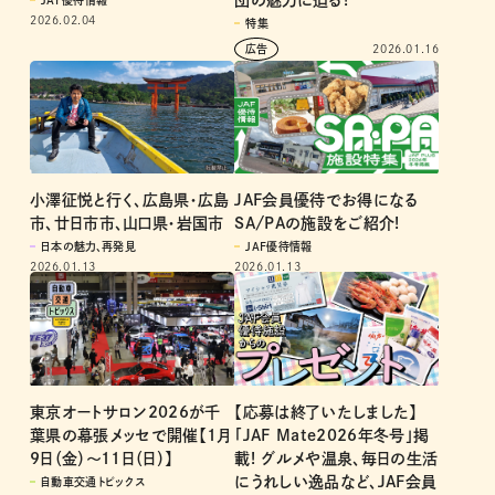
2026.02.04
特集
2026.01.16
小澤征悦と行く、広島県・広島
JAF会員優待でお得になる
市、廿日市市、山口県・岩国市
SA/PAの施設をご紹介!
日本の魅力、再発見
JAF優待情報
2026.01.13
2026.01.13
東京オートサロン2026が千
【応募は終了いたしました】
葉県の幕張メッセで開催【1月
「JAF Mate2026年冬号」掲
9日（金）〜11日（日）】
載! グルメや温泉、毎日の生活
にうれしい逸品など、JAF会員
自動車交通トピックス