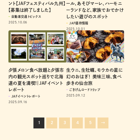
ント【JAFフェスティバル九州】
ール、あそびマーレ、ハーモニ
【募集は終了しました】
ーランドなど、家族でおでかけ
したい遊びのスポット
自動車交通トピックス
2025.10.06
JAF優待情報
2025.10.01
夕張メロン食べ放題と夕張市
生ウニ、生牡蠣、モウカの星に
内の観光スポット巡りで北海
幻のおはぎ！ 美味三昧、食べ
道の夏を満喫!｜JAFイベント
歩きの仙台旅
レポート
ごきげんロードトリップ
2025.09.12
JAFイベントレポート
2025.09.16
1
2
3
4
5
→