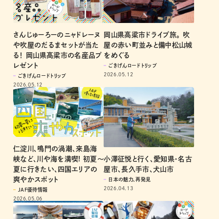
さんじゅーろーのニャドレーヌ
岡山県高梁市ドライブ旅。 吹
や吹屋のだるまセットが当た
屋の赤い町並みと備中松山城
る！ 岡山県高梁市の名産品プ
をめぐる
レゼント
ごきげんロードトリップ
2026.05.12
ごきげんロードトリップ
2026.05.12
仁淀川、鳴門の渦潮、来島海
小澤征悦と行く、愛知県・名古
峡など、川や海を満喫! 初夏～
屋市、長久手市、犬山市
夏に行きたい、四国エリアの
爽やかスポット
日本の魅力、再発見
2026.04.13
JAF優待情報
2026.05.06