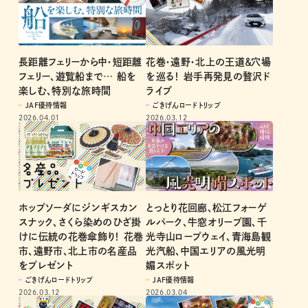
長距離フェリーから中・短距離
花巻・遠野・北上の王道＆穴場
フェリー、遊覧船まで… 船を
を巡る！ 岩手再発見の贅沢ド
楽しむ、特別な旅時間
ライブ
JAF優待情報
ごきげんロードトリップ
2026.04.01
2026.03.12
とっとり花回廊、松江フォーゲ
ホップソーダにジンギスカン
ルパーク、牛窓オリーブ園、千
スナック、さくら染めのひざ掛
光寺山ロープウェイ、青海島観
けに伝統の花巻傘飾り！ 花巻
光汽船、中国エリアの風光明
市、遠野市、北上市の名産品
媚スポット
をプレゼント
JAF優待情報
ごきげんロードトリップ
2026.03.04
2026.03.12