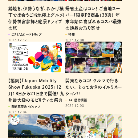
鶏焼き、伊勢うなぎ、おかげ横
帰省土産はコレ！ ご当地スー
丁で出会うご当地極上グルメ！
パー「限定PB商品」38選！ 年
伊勢神宮参拝と絶景ドライブ
末年始に喜ばれるコスパ最強
の旅
の絶品お取り寄せ
ごきげんロードトリップ
特集
2025.12.12
2025.12.08
関東ならココ! クルマで行き
【福岡】「Japan Mobility
たい、 とっておきのイルミネー
Show Fukuoka 2025」12
ション!!
月18日から21日まで開催! 九
州最大級のモビリティの祭典
JAF優待情報
2025.12.03
自動車交通トピックス
2025.12.04