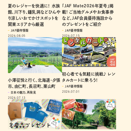
「JAF Mate2026年夏号」掲
夏のレジャーを快適に！ 水族
載! ご当地グルメやお食事券
館、川下り、鍾乳洞などひんや
など、JAF会員優待施設から
り涼しいおでかけスポットを
のプレゼントをご紹介
関東エリアから厳選
JAF優待情報
JAF優待情報
2026.07.15
2026.08.05
初心者でも気軽に挑戦♪ レン
小澤征悦と行く、北海道・夕張
タルカートに乗ろう！
市、由仁町、長沼町、栗山町
JAF優待情報
2026.07.01
日本の魅力、再発見
2026.07.13