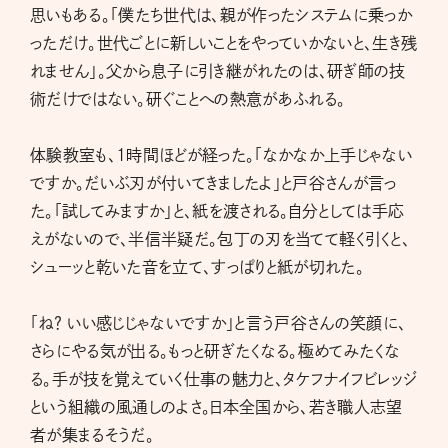
思いもある。「僕たち世代は、親が作ったシステムに乗っか
っただけ。世代ごとに新しいことをやっていかないと、生き残
れません」。父から息子に引き継がれたのは、研ぎ師の技
術だけではない。研ぐことへの熱意があふれる。
体験教室も、1時間ほどが経った。「なかなか上手じゃない
ですか。だいぶ刃が付いてきましたよ」と戸谷さんが言っ
た。「試してみますか」と、紙を渡される。自分としては手応
えがないので、半信半疑だ。包丁の刃を当てて軽く引くと、
シューッと乾いた音を立て、すっぱりと紙が切れた。
「ね？ いい感じじゃないですか」と言う戸谷さんの笑顔に、
さらにやる気が出る。もっと研ぎたくなる。極めてみたくな
る。手が技を覚えていく仕事の魅力と、タケフナイフビレッジ
という組織の風通しのよさ。日本全国から、若き職人志望
者が集まるそうだ。