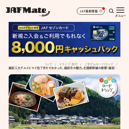
JAF最新情報
メニュー
トップ
ドライブ･旅行
ごきげんロードトリップ
越前三大グルメとマイ包丁作りでわかった、越前市の魅力。北陸新幹線の新駅・越前たけふからレンタカーで巡る旅へ