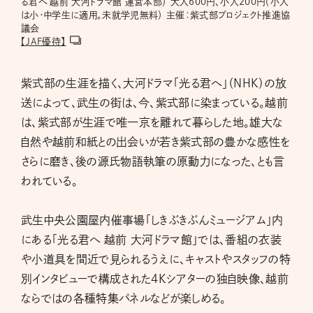
る君へ 越前 大河ドラマ館 運営本部） 大人600円、小人200円（小人
は小・中学生に適用。未就学児無料） 主催：紫式部プロジェクト推進協
議会
【JAF優待】
紫式部の生涯を描く、大河ドラマ「光る君へ」（NHK）の放
送によって、武生の街は、今、紫式部に染まっている。越前
は、紫式部が生涯で唯一京を離れて暮らした地。雄大な
自然や越前和紙との出会いが若き紫式部の豊かな感性を
さらに磨き、後の源氏物語執筆の原動力になった、とも言
われている。
武生中央公園屋内催事場「しきぶきぶんミュージアム」内
にある「光る君へ 越前 大河ドラマ館」では、番組の衣装
や小道具を間近で見られるうえに、キャストやスタッフの特
別インタビューで構成された4Kシアターの独自映像、越前
ならではの各種特集パネルなどが楽しめる。