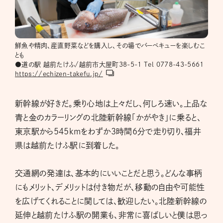
鮮魚や精肉、産直野菜などを購入し、その場でバーベキューを楽しむこ
とも
●道の駅 越前たけふ/越前市大屋町38-5-1 Tel 0778-43-5661
https://echizen-takefu.jp/
新幹線が好きだ。乗り心地は上々だし、何しろ速い。上品な
青と金のカラーリングの北陸新幹線「かがやき」に乗ると、
東京駅から545kmをわずか3時間6分で走り切り、福井
県は越前たけふ駅に到着した。
交通網の発達は、基本的にいいことだと思う。どんな事柄
にもメリット、デメリットは付き物だが、移動の自由や可能性
を広げてくれることに関しては、歓迎したい。北陸新幹線の
延伸と越前たけふ駅の開業も、非常に喜ばしいと僕は思っ