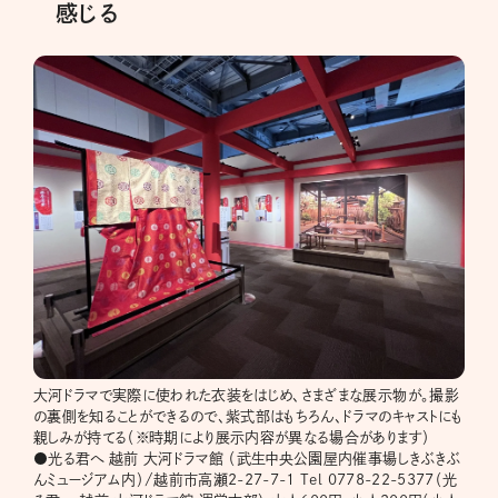
感じる
大河ドラマで実際に使われた衣装をはじめ、さまざまな展示物が。撮影
の裏側を知ることができるので、紫式部はもちろん、ドラマのキャストにも
親しみが持てる（※時期により展示内容が異なる場合があります）
●光る君へ 越前 大河ドラマ館 （武生中央公園屋内催事場しきぶきぶ
んミュージアム内）/越前市高瀬2-27-7-1 Tel 0778-22-5377（光