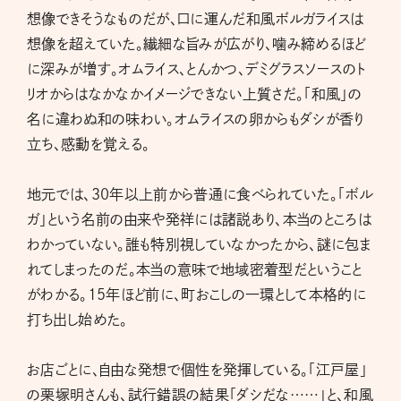
想像できそうなものだが、口に運んだ和風ボルガライスは
想像を超えていた。繊細な旨みが広がり、噛み締めるほど
に深みが増す。オムライス、とんかつ、デミグラスソースのト
リオからはなかなかイメージできない上質さだ。「和風」の
名に違わぬ和の味わい。オムライスの卵からもダシが香り
立ち、感動を覚える。
地元では、30年以上前から普通に食べられていた。「ボル
ガ」という名前の由来や発祥には諸説あり、本当のところは
わかっていない。誰も特別視していなかったから、謎に包ま
れてしまったのだ。本当の意味で地域密着型だということ
がわかる。15年ほど前に、町おこしの一環として本格的に
打ち出し始めた。
お店ごとに、自由な発想で個性を発揮している。「江戸屋」
の栗塚明さんも、試行錯誤の結果「ダシだな……」と、和風