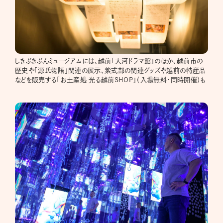
しきぶきぶんミュージアムには、越前「大河ドラマ館」のほか、越前市の
歴史や「源氏物語」関連の展示、紫式部の関連グッズや越前の特産品
などを販売する「お土産処 光る越前SHOP」（入場無料・同時開催）も