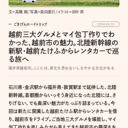
文＝高橋 剛/写真＝柴田直行/イラスト＝田中 斉
ごきげんロードトリップ
2024.06.12
越前三大グルメとマイ包丁作りでわ
かった、越前市の魅力。北陸新幹線の
新駅・越前たけふからレンタカーで巡
る旅へ
福井県越前市。ここには、変化を恐れないしなやかな文化がある
石川県・金沢駅から福井県・敦賀駅まで延伸した、北陸
新幹線。首都圏からいっそう身近になった北陸には、さ
りげない、でも奥深い魅力がたっぷり詰まっている。今
回は新たに開業した越前たけふ駅からレンタカーを借
り、越前市をドライブ。ご当地三大グルメを堪能し、マイ
包丁作りを楽しみながら見えてきた越前市の趣深さを