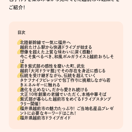
ご紹介！
目次
北陸新幹線で一気に福井へ
越前たけふ駅から快適ドライブが始まる
想像を超えた上質な味わいに深く感動！
今こそ食べるべき、和風ボルガライスと越前おろしそ
ば
若き紫式部の感性を磨いた町、武生
越前「大河ドラマ館」でその存在を身近に感じる
伝統を受け継ぎながら、伝統を超えていく
タケフナイフビレッジで包丁作りに挑戦しながら若
きエネルギーに触れる
進化を止めない。だから愛され続ける
大正10年創業の老舗でいただく、本格中華そば
紫式部が暮らした越前市をめぐるドライブスタンプ
ラリー開催！
福井県越前市の魅力たっぷり！ ご当地名産品プレゼ
ントに必要なキーワードはこれ！
福井県越前市ドライブガイド