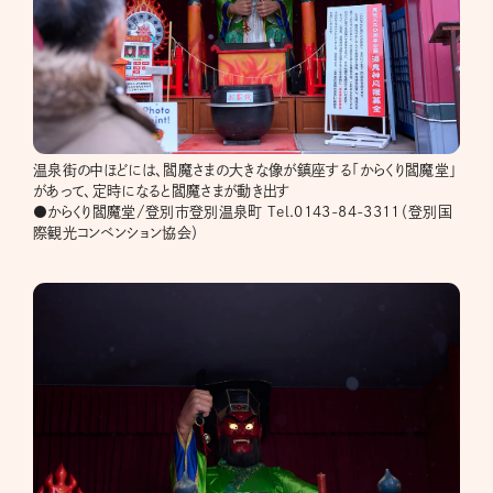
温泉街の中ほどには、閻魔さまの大きな像が鎮座する「からくり閻魔堂」
があって、定時になると閻魔さまが動き出す
●からくり閻魔堂/登別市登別温泉町 Tel.0143-84-3311（登別国
際観光コンベンション協会）