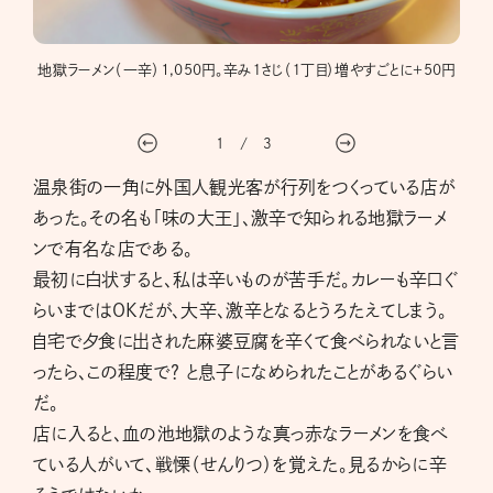
ぐらい
地獄ラーメン（一辛）1,050円。辛み１さじ（１丁目）増やすごとに＋50円
１丁
茶すぎ
1
/
3
温泉街の一角に外国人観光客が行列をつくっている店が
あった。その名も「味の大王」、激辛で知られる地獄ラーメ
ンで有名な店である。
最初に白状すると、私は辛いものが苦手だ。カレーも辛口ぐ
らいまではOKだが、大辛、激辛となるとうろたえてしまう。
自宅で夕食に出された麻婆豆腐を辛くて食べられないと言
ったら、この程度で？ と息子になめられたことがあるぐらい
だ。
店に入ると、血の池地獄のような真っ赤なラーメンを食べ
ている人がいて、戦慄（せんりつ）を覚えた。見るからに辛