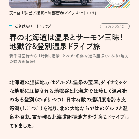
文＝宮田珠己／撮影＝阿部吉泰／イラスト＝田中 斉
ごきげんロードトリップ
2025.05.12
春の北海道は温泉とサーモン三昧！
地獄谷＆登別温泉ドライブ旅
新千歳空港から1時間、絶景・グルメ・名湯を巡る胆振（いぶり）地方
の魅力を体感！
北海道の胆振地方はグルメと温泉の宝庫。ダイナミック
な地形に圧倒される地獄谷と北海道では珍しく温泉街
のある登別（のぼりべつ）、日本有数の透明度を誇る支
笏湖（しこつこ）を巡り、北の大地ならではのグルメと温
泉を探索。雪が残る北海道胆振地方を快適にドライブし
てきました。