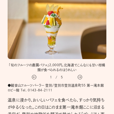
道と和
「旬のフルーツの農園パフェ」2,000円。北海道でこんなにも甘い柑橘
雪だ
類が食べられるのはうれしい
1
/
5
●観音山フルーツパーラー 登別/登別市登別温泉町55 第一滝本館
ロビー階 Tel. 0143-84-2111
温泉に浸かり、おいしいパフェを食べたら、すっかり気持ち
がゆるくなった。この日はこのまま第一滝本館ここに泊まる