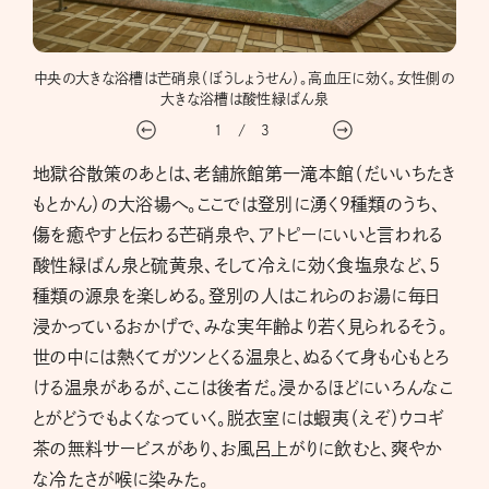
中央の大きな浴槽は芒硝泉（ぼうしょうせん）。高血圧に効く。女性側の
大き
大きな浴槽は酸性緑ばん泉
1
/
3
地獄谷散策のあとは、老舗旅館第一滝本館（だいいちたき
もとかん）の大浴場へ。ここでは登別に湧く９種類のうち、
傷を癒やすと伝わる芒硝泉や、アトピーにいいと言われる
酸性緑ばん泉と硫黄泉、そして冷えに効く食塩泉など、５
種類の源泉を楽しめる。登別の人はこれらのお湯に毎日
浸かっているおかげで、みな実年齢より若く見られるそう。
世の中には熱くてガツンとくる温泉と、ぬるくて身も心もとろ
ける温泉があるが、ここは後者だ。浸かるほどにいろんなこ
とがどうでもよくなっていく。脱衣室には蝦夷（えぞ）ウコギ
茶の無料サービスがあり、お風呂上がりに飲むと、爽やか
な冷たさが喉に染みた。