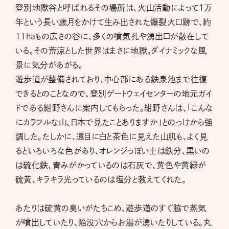
登別地獄谷と呼ばれるその場所は、火山活動によって１万
年という長い歳月をかけて生み出された爆裂火口跡で、約
11haもの広さの谷に、多くの噴気孔や湧出口が散在して
いる。その荒涼とした世界はまさに地獄。ダイナミックな風
景に気分があがる。
遊歩道が整備されており、中心部にある鉄泉池まで往復
できるとのことなので、登別ゲートウェイセンターの地元ガイ
ドである紺野さんに案内してもらった。紺野さんは、「こんな
にカラフルな山、日本で見たことありますか」とのっけから強
調した。たしかに、遠目に白と茶色に見えた山肌も、よく見
るといろいろな色があり、オレンジっぽい土は鉄分、黒いの
は硫化鉄、青みがかっているのは石灰で、黄色や黄緑が
硫黄、キラキラ光っているのは塩分と教えてくれた。
あたりは硫黄の臭いがたちこめ、遊歩道のすぐ脇で蒸気
が噴出していたり、陥没穴からお湯が湧いたりしている。丸