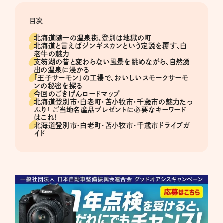
目次
北海道随一の温泉街、登別は地獄の町
北海道と言えばジンギスカンという定説を覆す、白
老牛の魅力
支笏湖の昔と変わらない風景を眺めながら、自然湧
出の温泉に浸かる
「王子サーモン」の工場で、おいしいスモークサーモ
ンの秘密を探る
今回のごきげんロードマップ
北海道登別市・白老町・苫小牧市・千歳市の魅力たっ
ぷり！ ご当地名産品プレゼントに必要なキーワード
はこれ！
北海道登別市・白老町・苫小牧市・千歳市ドライブガ
イド