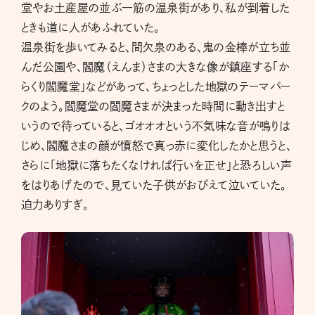
堂やお土産屋の並ぶ一筋の温泉街があり、私が到着した
ときも道に人があふれていた。
温泉街を歩いてみると、間欠泉のある、鬼の金棒が立ち並
んだ公園や、閻魔（えんま）さまの大きな像が鎮座する「か
らくり閻魔堂」などがあって、ちょっとした地獄のテーマパー
クのよう。閻魔堂の閻魔さまが決まった時間に動き出すと
いうので待っていると、ゴオオオという不気味な音が鳴りは
じめ、閻魔さまの顔が憤怒で真っ赤に変化したかと思うと、
さらに「地獄に落ちたくなければ行いを正せ」と恐ろしい声
をはりあげたので、見ていた子供がおびえて泣いていた。
迫力ありすぎ。