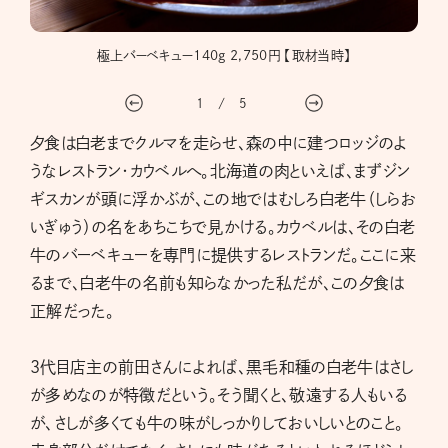
ような
極上バーベキュー140g 2,750円 【取材当時】
この
1
/
5
夕食は白老までクルマを走らせ、森の中に建つロッジのよ
うなレストラン・カウベルへ。北海道の肉といえば、まずジン
ギスカンが頭に浮かぶが、この地ではむしろ白老牛（しらお
いぎゅう）の名をあちこちで見かける。カウベルは、その白老
牛のバーベキューを専門に提供するレストランだ。ここに来
るまで、白老牛の名前も知らなかった私だが、この夕食は
正解だった。
3代目店主の前田さんによれば、黒毛和種の白老牛はさし
が多めなのが特徴だという。そう聞くと、敬遠する人もいる
が、さしが多くても牛の味がしっかりしておいしいとのこと。