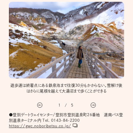
間も水
遊歩道は終着点にある鉄泉池まで往復30分もかからない。雪解け後
紺野
だった
はさらに尾根を越えて大湯沼まで歩くことができる
1
/
5
●登別ゲートウェイセンター/登別市登別温泉町26番地 道南バス登
別温泉ターミナル内 Tel. 0143-84-2200
https://gwc.noboribetsu.co.jp/