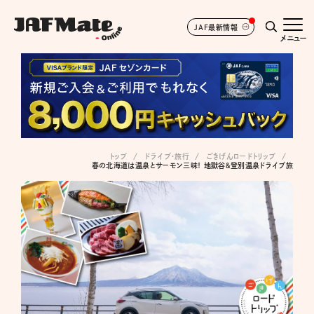
JAF最新情報
メニュー
トップ
ドライブ･旅行
ごきげんロードトリップ
春の北海道は温泉とサーモン三昧！ 地獄谷＆登別温泉ドライブ旅