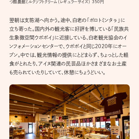
つ酪農館ミルクソフトクリーム（レギュラーサイズ） 350円
翌朝は支笏湖へ向かう。途中、白老の「ポロトミンタㇻ」に
立ち寄った。国内外の観光客に好評を博している「民族共
生象徴空間ウポポイ」に近接している、白老観光協会のイ
ンフォメーションセンターで、ウポポイと同じ2020年にオー
プン。中では、観光情報の提供にとどまらず、ちょっとした軽
食がとれたり、アイヌ関連の民芸品ほかさまざまなお土産
も売られていたりしていて、休憩にちょうどいい。