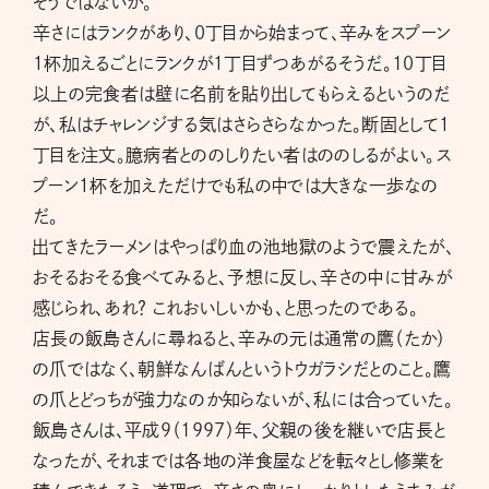
そうではないか。
辛さにはランクがあり、0丁目から始まって、辛みをスプーン
１杯加えるごとにランクが１丁目ずつあがるそうだ。10丁目
以上の完食者は壁に名前を貼り出してもらえるというのだ
が、私はチャレンジする気はさらさらなかった。断固として１
丁目を注文。臆病者とののしりたい者はののしるがよい。ス
プーン１杯を加えただけでも私の中では大きな一歩なの
だ。
出てきたラーメンはやっぱり血の池地獄のようで震えたが、
おそるおそる食べてみると、予想に反し、辛さの中に甘みが
感じられ、あれ？ これおいしいかも、と思ったのである。
店長の飯島さんに尋ねると、辛みの元は通常の鷹（たか）
の爪ではなく、朝鮮なんばんというトウガラシだとのこと。鷹
の爪とどっちが強力なのか知らないが、私には合っていた。
飯島さんは、平成９（1997）年、父親の後を継いで店長と
なったが、それまでは各地の洋食屋などを転々とし修業を