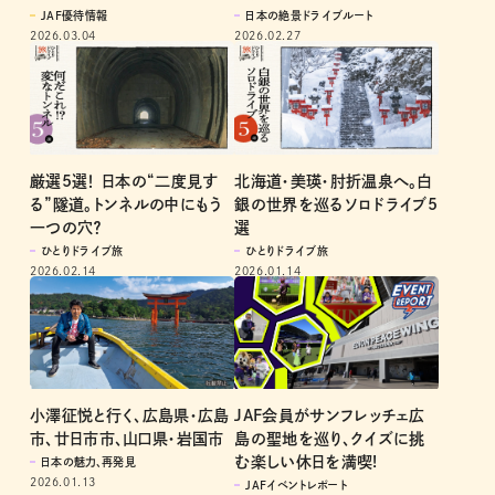
日本の絶景ドライブルート
JAF優待情報
2026.02.27
2026.03.04
厳選5選！ 日本の“二度見す
北海道・美瑛・肘折温泉へ。白
る”隧道。トンネルの中にもう
銀の世界を巡るソロドライブ5
一つの穴？
選
ひとりドライブ旅
ひとりドライブ旅
2026.02.14
2026.01.14
小澤征悦と行く、広島県・広島
JAF会員がサンフレッチェ広
市、廿日市市、山口県・岩国市
島の聖地を巡り、クイズに挑
む楽しい休日を満喫!
日本の魅力、再発見
2026.01.13
JAFイベントレポート