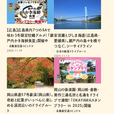
【広島】広島県内7つのSAで
安芸灘とびしま海道（広島県・
味わう冬限定牡蠣グルメ! 「瀬
愛媛県）。瀬戸内の島々を橋で
戸内かき海鮮食堂」開催中
つなぐ、シーサイドライン
自動車交通トピックス
2025.11.19
日本の絶景ドライブルート
2025.11.13
岡山の後楽園・岡山城・倉敷・
岡山県道57号豪渓（岡山県）。
美作三湯名所と名湯をドライ
奇岩と紅葉がいっぺんに楽し
ブで満喫! 「OKAYAMAスタン
める渓流沿いのドライブルー
プラリー in 2025」開催
ト
自動車交通トピックス