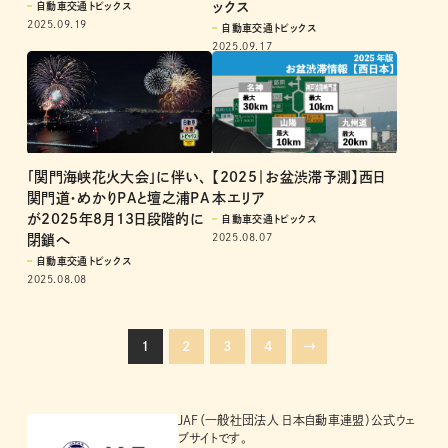
ックス
自動車交通トピックス
2025.09.19
自動車交通トピックス
2025.09.17
「関門海峡花火大会」に伴い、
【2025｜お盆渋滞予測】西日
関門道・めかりPAと壇之浦PA
本エリア
が2025年8月13日段階的に
自動車交通トピックス
2025.08.07
閉鎖へ
自動車交通トピックス
2025.08.08
1
2
3
4
→
JAF（一般社団法人 日本自動車連盟）公式ウェ
ブサイトです。