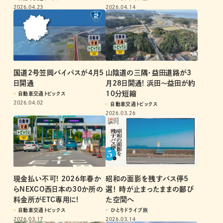
2026.04.14
2026.04.23
山陰道の三隅・益田道路が3
国道2号笠岡バイパスが4月5
月28日開通! 浜田〜益田が約
日開通
10分短縮
自動車交通トピックス
2026.04.02
自動車交通トピックス
2026.03.26
現金払い不可! 2026年春か
昭和の面影を残すバス停5
らNEXCO西日本の30か所の
選！ 時が止まったままの鄙び
料金所がETC専用に!
た空間へ
自動車交通トピックス
ひとりドライブ旅
2026.03.17
2026.03.14