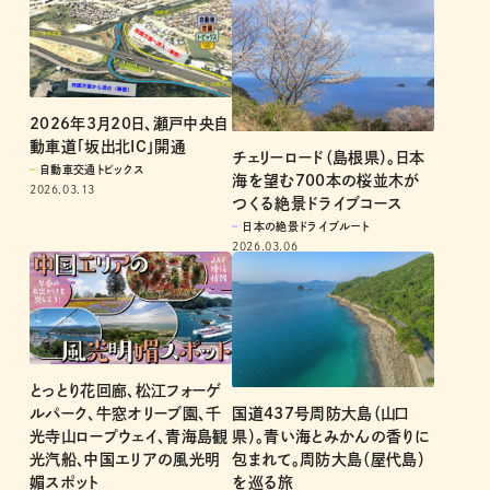
2026年3月20日、瀬戸中央自
動車道「坂出北IC」開通
チェリーロード（島根県）。日本
自動車交通トピックス
海を望む700本の桜並木が
2026.03.13
つくる絶景ドライブコース
日本の絶景ドライブルート
2026.03.06
とっとり花回廊、松江フォーゲ
国道437号周防大島（山口
ルパーク、牛窓オリーブ園、千
県）。青い海とみかんの香りに
光寺山ロープウェイ、青海島観
包まれて。周防大島（屋代島）
光汽船、中国エリアの風光明
を巡る旅
媚スポット