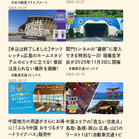
2025.10.27
日本の絶景ドライブルート
2025.10.27
【申込は終了しました】サンフ
関門トンネルの“裏側”に潜入
レッチェ広島のホームスタジ
できる特別な一日! 現場見学
アムのピッチに立てる! 普段
会が2025年11月3日に開催
は見られない場所を探検!
自動車交通トピックス
2025.10.10
自動車交通トピックス
2025.10.17
中国地方の周遊がさらにお得
中国エリアの「危ない交差点」
に！「ぶらり中国 おりづるタワ
鳥取・島根・岡山・広島・山口の
ードライブパス」販売中
ワースト1は?｜自動車交通トピ