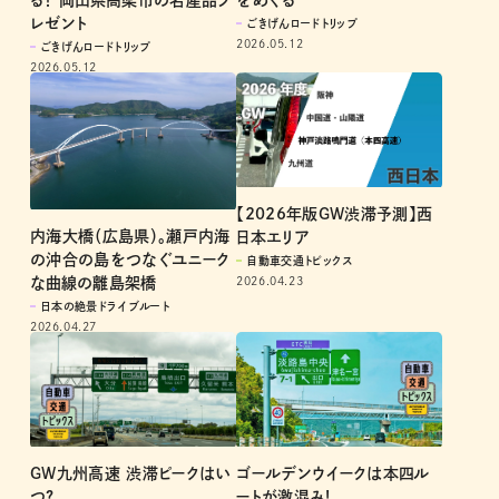
る！ 岡山県高梁市の名産品プ
をめぐる
レゼント
ごきげんロードトリップ
2026.05.12
ごきげんロードトリップ
2026.05.12
【2026年版GW渋滞予測】西
内海大橋（広島県）。瀬戸内海
日本エリア
の沖合の島をつなぐユニーク
自動車交通トピックス
2026.04.23
な曲線の離島架橋
日本の絶景ドライブルート
2026.04.27
GW九州高速 渋滞ピークはい
ゴールデンウイークは本四ル
つ?
ートが激混み!