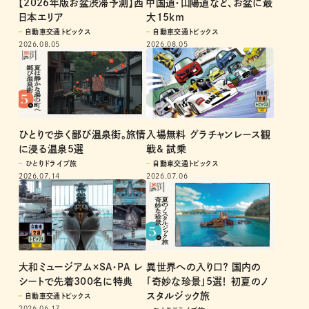
【2026年版お盆渋滞予測】西
中国道・山陽道など、お盆に最
日本エリア
大15km
自動車交通トピックス
自動車交通トピックス
2026.08.05
2026.08.05
ひとりで歩く鄙び温泉街。旅情
入場無料 グラチャンレース観
に浸る温泉5選
戦& 試乗
ひとりドライブ旅
自動車交通トピックス
2026.07.14
2026.07.06
異世界への入り口？ 国内の
大和ミュージアム×SA・PA レ
「奇妙な珍景」5選！ 初夏のノ
シートで先着300名に特典
スタルジック旅
自動車交通トピックス
2026.06.17