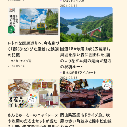
ひとりドライブ旅
2026.06.14
レトロな廃線巡りへ。今も息づ
国道186号滝山峡（広島県）。
く「鄙（ひな）びた風景」と鉄道
周囲を深い森に囲まれた、鏡
の記憶
のようなダム湖の湖面が魅力
ひとりドライブ旅
2026.05.14
の秘境ルート
日本の絶景ドライブルート
2026.05.13
さんじゅーろーのニャドレーヌ
岡山県高梁市ドライブ旅。 吹
や吹屋のだるまセットが当た
屋の赤い町並みと備中松山城