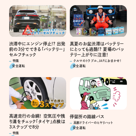
真夏のお盆渋滞はバッテリー
渋滞中にエンジン停止!? 出発
にとっても過酷!? 夏場のバッ
前の3分でできる「バッテリー」
テリー上がりに注意！
セルフチェック
クルマのトラブル、JAFにおまかせ！
特集
安全運転
安全運転
高速走行の命綱！ 空気圧や残
停留所の路線バス
り溝をチェック「タイヤ」点検は
高齢ドライバーのヒヤリハット
3ステップで8分
安全運転
特集