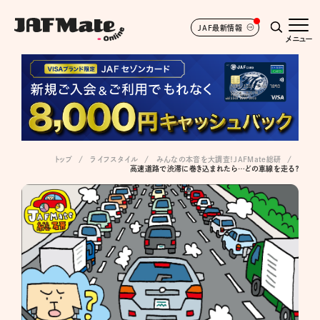
JAF最新情報
メニュー
トップ
ライフスタイル
みんなの本音を大調査！JAFMate総研
高速道路で渋滞に巻き込まれたら…どの車線を走る？