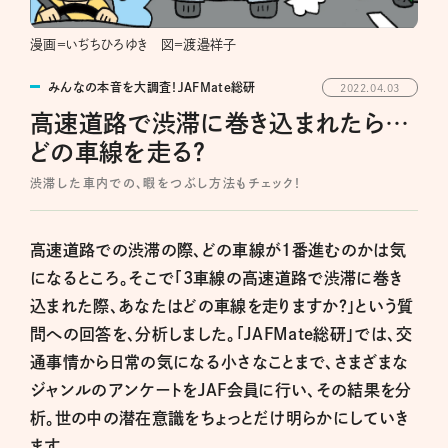
漫画＝いぢちひろゆき 図＝渡邉祥子
みんなの本音を大調査！JAFMate総研
2022.04.03
高速道路で渋滞に巻き込まれたら…
どの車線を走る？
渋滞した車内での、暇をつぶし方法もチェック！
高速道路での渋滞の際、どの車線が1番進むのかは気
になるところ。そこで「3車線の高速道路で渋滞に巻き
込まれた際、あなたはどの車線を走りますか？」という質
問への回答を、分析しました。「JAFMate総研」では、交
通事情から日常の気になる小さなことまで、さまざまな
ジャンルのアンケートをJAF会員に行い、その結果を分
析。世の中の潜在意識をちょっとだけ明らかにしていき
ます。