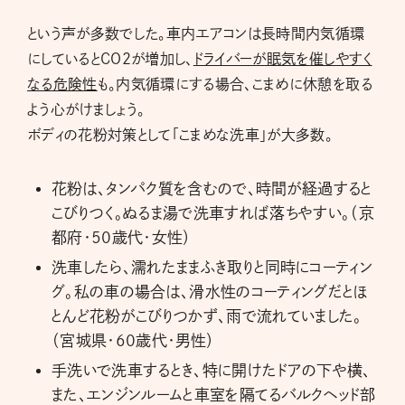
という声が多数でした。車内エアコンは長時間内気循環
にしているとCO2が増加し、
ドライバーが眠気を催しやすく
なる危険性
も。内気循環にする場合、こまめに休憩を取る
よう心がけましょう。
ボディの花粉対策として「こまめな洗車」が大多数。
花粉は、タンパク質を含むので、時間が経過すると
こびりつく。ぬるま湯で洗車すれば落ちやすい。（京
都府・50歳代・女性）
洗車したら、濡れたままふき取りと同時にコーティン
グ。私の車の場合は、滑水性のコーティングだとほ
とんど花粉がこびりつかず、雨で流れていました。
（宮城県・60歳代・男性）
手洗いで洗車するとき、特に開けたドアの下や横、
また、エンジンルームと車室を隔てるバルクヘッド部