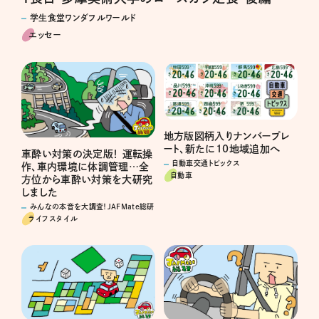
学生食堂ワンダフルワールド
エッセー
地方版図柄入りナンバープレ
ート、新たに10地域追加へ
車酔い対策の決定版！ 運転操
自動車交通トピックス
作、車内環境に体調管理…全
自動車
方位から車酔い対策を大研究
しました
みんなの本音を大調査！JAFMate総研
ライフスタイル