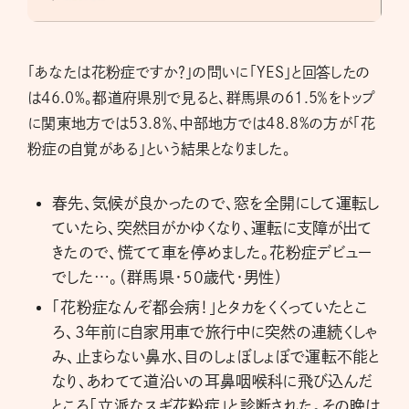
「あなたは花粉症ですか？」の問いに「YES」と回答したの
は46.0%。都道府県別で見ると、群馬県の61.5％をトップ
に関東地方では53.8％、中部地方では48.8%の方が「花
粉症の自覚がある」という結果となりました。
春先、気候が良かったので、窓を全開にして運転し
ていたら、突然目がかゆくなり、運転に支障が出て
きたので、慌てて車を停めました。花粉症デビュー
でした…。（群馬県・50歳代・男性）
「花粉症なんぞ都会病！」とタカをくくっていたとこ
ろ、3年前に自家用車で旅行中に突然の連続くしゃ
み、止まらない鼻水、目のしょぼしょぼで運転不能と
なり、あわてて道沿いの耳鼻咽喉科に飛び込んだ
ところ「立派なスギ花粉症」と診断された。その晩は