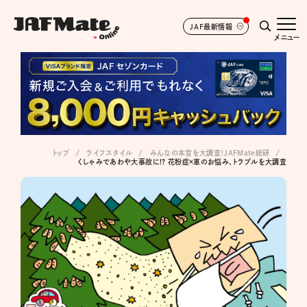
JAF最新情報
メニュー
トップ
ライフスタイル
みんなの本音を大調査！JAFMate総研
くしゃみであわや大事故に!? 花粉症×車のお悩み、トラブルを大調査