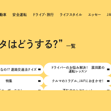
動車
安全運転
ドライブ・旅行
ライフスタイル
エッセー
J
タはどうする？”
一覧
ドライバーのお悩み解決！ 菰田潔の
なの!? 道路交通法クイズ
運転レッスン
特集
クルマのトラブル、JAFにおまかせ！
AFユーザーテスト
運転中のヒヤリハット
安全! 危険予測クイズ