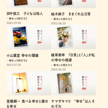
田中俊之 子どもは他人
柚木麻子 きまぐれな日常
幸せって何だろう
幸せって何だろう
2022.09.20
2022.08.20
植草美幸 「日常」と「人」が私
小山薫堂 幸せの閾値
の幸せの根源
幸せって何だろう
2022.07.20
幸せって何だろう
2022.06.20
堂場瞬一 食べる幸せと痩せ
ヤマザキマリ “幸せ”は人そ
る幸せ
れぞれ