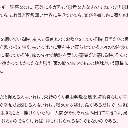
ルギー旺盛なのに、意外にネガティブ思考な人なんですね、などと思
っても、これほど容赦無い世界に生きていても、喜びや嬉しさに満たさ
を聴いている時。友人と気兼ねなくお喋りをしている時。日当たりの
立派な根を張り、枝いっぱいに葉を生い茂らせている木々の間を歩
に潜っている時。旅の先々で地球を美しい惑星だと感じる時。そんな
命を授かってよかったなと思う。束の間であってもこの地球という惑星
。
せだと捉える人もいれば、束縛のない自由奔放な風来坊的暮らしが幸
で幸せだと感じる人もいれば、戦火から逃れ、命があるだけで、生き
生きることに挫けないために人間がそれぞれ生み出す“幸せ”は、果
付けるものでもなければ、押し付けられるものでもないのである。