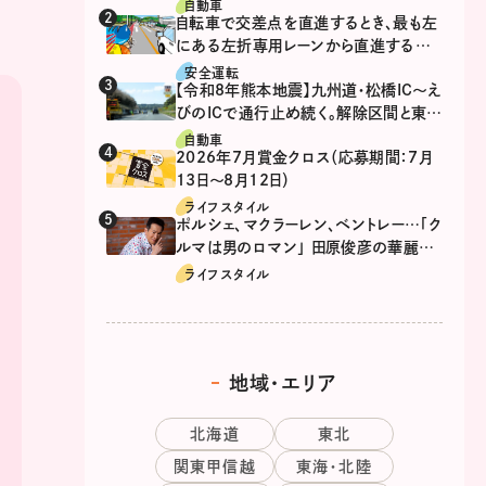
自動車
自転車で交差点を直進するとき、最も左
にある左折専用レーンから直進するの
は、違反？
安全運転
【令和8年熊本地震】九州道・松橋IC～え
びのICで通行止め続く。解除区間と東九
州道の迂回ルート
自動車
2026年7月賞金クロス（応募期間：7月
13日～8月12日）
ライフスタイル
ポルシェ、マクラーレン、ベントレー…「ク
ルマは男のロマン」 田原俊彦の華麗な
る愛車遍歴
ライフスタイル
地域・エリア
北海道
東北
関東甲信越
東海・北陸