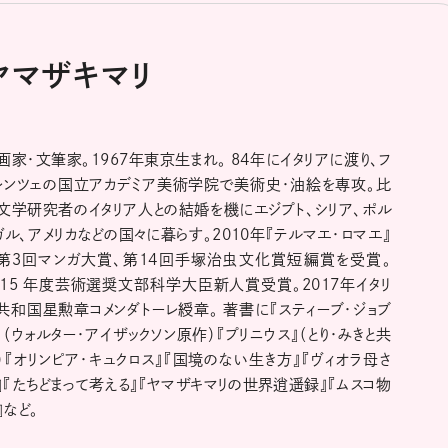
ヤマザキマリ
画家・文筆家。1967年東京生まれ。 84年にイタリアに渡り、フ
レンツェの国立アカデミア美術学院で美術史・油絵を専攻。比
文学研究者のイタリア人との結婚を機にエジプト、シリア、ポル
ガル、アメリカなどの国々に暮らす。2010年『テルマエ・ロマエ』
第３回マンガ大賞、第14回手塚治虫文化賞短編賞を受賞。
015 年度芸術選奨文部科学大臣新人賞受賞。2017年イタリ
共和国星勲章コメンダトーレ綬章。 著書に『スティーブ・ジョブ
』（ウォルター・アイザックソン原作）『プリニウス』（とり・みきと共
）『オリンピア・キュクロス』『国境のない生き方』『ヴィオラ母さ
』『たちどまって考える』『ヤマザキマリの世界逍遥録』『ムスコ物
』など。