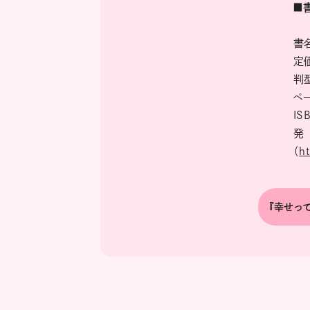
■
書
定価
判
ペ
IS
発
（
h
『幸せって