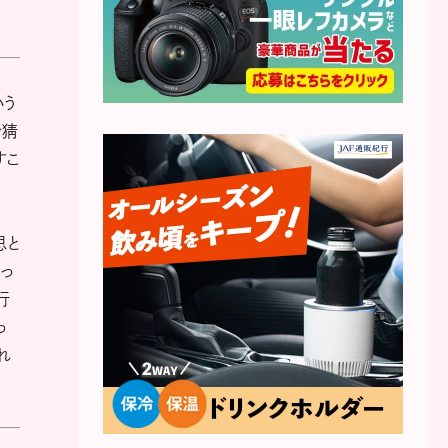
いう
で猜
すこ
思と
っ
行
っ
れ