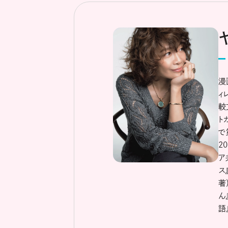
漫
ィ
較
ト
で
2
ア
ス
著
ん
語