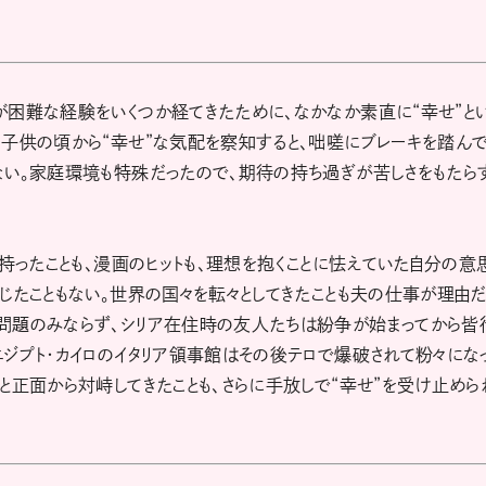
が困難な経験をいくつか経てきたために、なかなか素直に“幸せ”と
。子供の頃から“幸せ”な気配を察知すると、咄嗟にブレーキを踏ん
ない。家庭環境も特殊だったので、期待の持ち過ぎが苦しさをもたら
持ったことも、漫画のヒットも、理想を抱くことに怯えていた自分の意
じたこともない。世界の国々を転々としてきたことも夫の仕事が理由だ
問題のみならず、シリア在住時の友人たちは紛争が始まってから皆
ジプト・カイロのイタリア領事館はその後テロで爆破されて粉々にな
と正面から対峙してきたことも、さらに手放しで“幸せ”を受け止めら