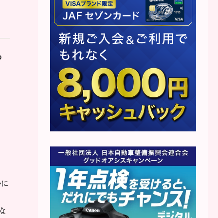
つ
かに
な