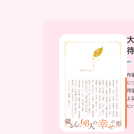
大
作
に
待
よ
ヒ