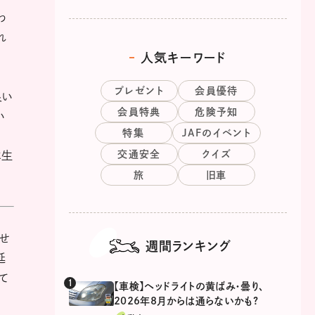
わ
れ
人気キーワード
プレゼント
会員優待
良い
会員特典
危険予知
い
特集
JAFのイベント
交通安全
クイズ
に生
旅
旧車
せ
週間ランキング
延
て
【車検】ヘッドライトの黄ばみ・曇り、
2026年8月からは通らないかも?