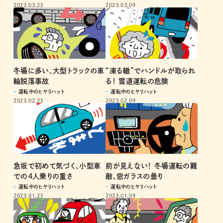
2023.03.09
2023.03.23
冬場に多い、大型トラックの車
“凍る轍”でハンドルが取られ
輪脱落事故
る！ 雪道運転の危険
運転中のヒヤリハット
運転中のヒヤリハット
2023.02.23
2023.02.09
前が見えない！ 冬場運転の難
急坂で初めて気づく、小型車
敵、窓ガラスの曇り
での４人乗りの重さ
運転中のヒヤリハット
運転中のヒヤリハット
2023.01.09
2023.01.23