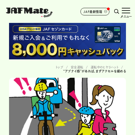
JAF最新情報
メニュー
トップ
安全運転
運転中のヒヤリハット
“アブナイ感”があれば、まずアクセルを緩める