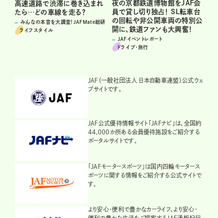
夜の京都鉄道博物館をJAF会
高速道路で渋滞に巻き込まれ
員で貸し切り独占！ SL転車台
たら…どの車線を走る？
の回転や非公開車両の特別公
みんなの本音を大調査！JAFMate総研
開に、鉄道ファンも大興奮！
ライフスタイル
JAFイベントレポート
ドライブ･旅行
JAF（一般社団法人 日本自動車連盟）公式ウェ
ブサイトです。
JAF公式優待情報サイト「JAFナビ」は、全国約
44,000か所ある会員優待施設をご紹介する
ポータルサイトです。
「JAFモータースポーツ」は国内四輪モータース
ポーツに関する情報をご紹介する公式サイトで
す。
より安心・便利で豊かなカーライフ、より安心・