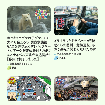
ホッキョクグマの子グマ、モモ
イライラしたドライバーが引き
太にも会える♡ 男鹿水族館
起こした悲劇…危険運転、あ
GAOを遊び尽くす！バックヤー
おり運転に関わらないために
ドツアーや限定体験付きJAFフ
交通事故鑑定人の見解
ェスティバル東北が申込開始！
安全運転
【募集は終了しました】
自動車交通トピックス
自動車