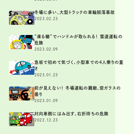
冬場に多い、大型トラックの車輪脱落事故
2023.02.23
“凍る轍”でハンドルが取られる！ 雪道運転の
危険
2023.02.09
急坂で初めて気づく、小型車での４人乗りの重
さ
2023.01.23
前が見えない！ 冬場運転の難敵、窓ガラスの
曇り
2023.01.09
対向車側にはみ出す、右折待ちの危険
2022.12.23