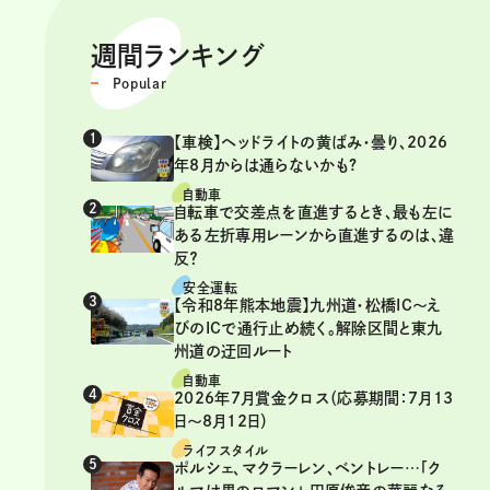
週間ランキング
Popular
【車検】ヘッドライトの黄ばみ・曇り、2026
年8月からは通らないかも?
自動車
自転車で交差点を直進するとき、最も左に
ある左折専用レーンから直進するのは、違
反？
安全運転
【令和8年熊本地震】九州道・松橋IC～え
びのICで通行止め続く。解除区間と東九
州道の迂回ルート
自動車
2026年7月賞金クロス（応募期間：7月13
日～8月12日）
ライフスタイル
ポルシェ、マクラーレン、ベントレー…「ク