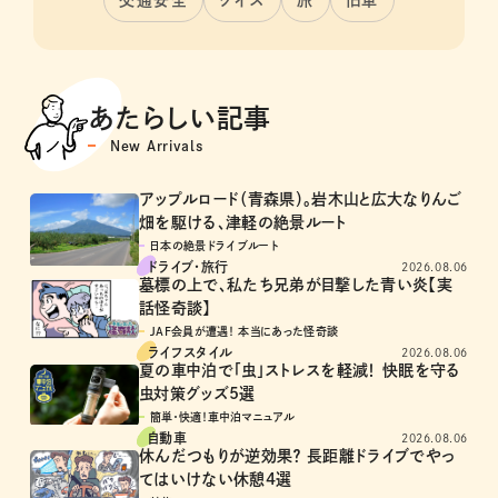
交通安全
クイズ
旅
旧車
あたらしい記事
New Arrivals
アップルロード（青森県）。岩木山と広大なりんご
畑を駆ける、津軽の絶景ルート
日本の絶景ドライブルート
ドライブ･旅行
2026.08.06
墓標の上で、私たち兄弟が目撃した青い炎【実
話怪奇談】
JAF会員が遭遇！ 本当にあった怪奇談
ライフスタイル
2026.08.06
夏の車中泊で「虫」ストレスを軽減！ 快眠を守る
虫対策グッズ5選
簡単・快適！車中泊マニュアル
自動車
2026.08.06
休んだつもりが逆効果？ 長距離ドライブでやっ
てはいけない休憩4選