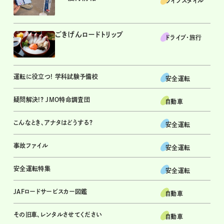
ライフスタイル
ごきげんロードトリップ
ドライブ･旅行
運転に役立つ! 学科試験予備校
安全運転
疑問解決!? JMO特命調査団
自動車
こんなとき、アナタはどうする？
安全運転
事故ファイル
安全運転
安全運転特集
安全運転
JAFロードサービスカー図鑑
自動車
その旧車、レンタルさせてください
自動車