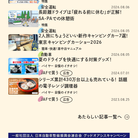
特集
安全運転
2026.08.06
長距離ドライブは「疲れる前に休む」が正解！
SA・PAでの休憩術
特集
安全運転
2026.08.05
2人旅にちょうどいい新作キャンピングカー7選！
東京キャンピングカーショー2026
簡単・快適！車中泊マニュアル
自動車
2026.08.05
夏のドライブを快適にする対策グッズ！
バイヤー 自慢のイチオシ！
JAFで買う
2024.07.01
シリーズ累計430万台以上も売れている！ 話題
の電子レンジ調理器
バイヤー 自慢のイチオシ！
JAFで買う
2023.08.25
あたらしい記事一覧へ