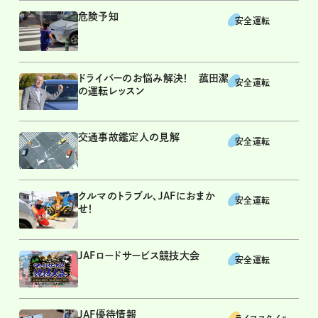
危険予知
安全運転
ドライバーのお悩み解決！ 菰田潔
安全運転
の運転レッスン
交通事故鑑定人の見解
安全運転
クルマのトラブル、JAFにおまか
安全運転
せ！
JAFロードサービス競技大会
安全運転
JAF優待情報