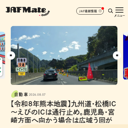
JAF最新情報
メニュー
安全運転
2026.08.07
同乗者をカーブで酔わせない！ プ
ロのハンドル操作を徹底解説
【動画で解説】４分でわかる酔わない運転、ポイントは