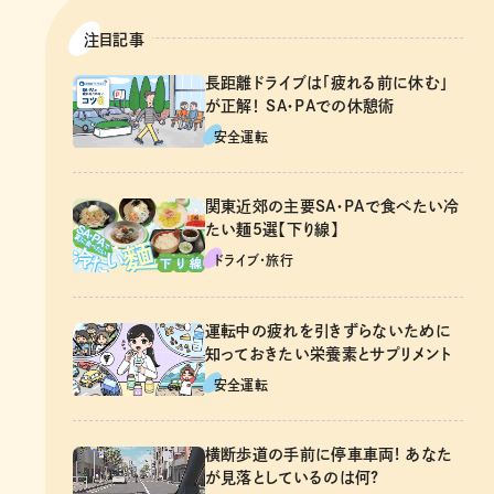
「予備動作」と「押し上げ切り」
ドライバーのお悩み解決！ 菰田潔の運転レッス
注目記事
ン
長距離ドライブは「疲れる前に休む」
記事を読む
が正解！ SA・PAでの休憩術
安全運転
関東近郊の主要SA・PAで食べたい冷
たい麺5選【下り線】
ドライブ･旅行
運転中の疲れを引きずらないために
知っておきたい栄養素とサプリメント
安全運転
横断歩道の手前に停車車両! あなた
が見落としているのは何?