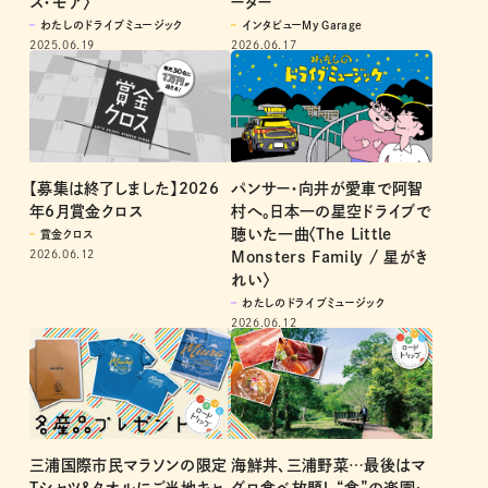
ーター
ス・モア〉
インタビューMy Garage
わたしのドライブミュージック
2026.06.17
2025.06.19
【募集は終了しました】2026
パンサー・向井が愛車で阿智
年6月賞金クロス
村へ。日本一の星空ドライブで
聴いた一曲〈The Little
賞金クロス
2026.06.12
Monsters Family / 星がき
れい〉
わたしのドライブミュージック
2026.06.12
三浦国際市民マラソンの限定
海鮮丼、三浦野菜…最後はマ