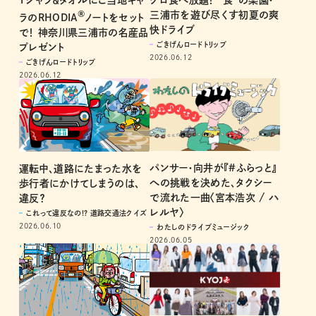
Tシャツ＆タオルにご当地キャ
グロ食べ放題！ “食”の楽園・
®
三浦市を遊び尽くす初夏の爽
ラのRHODIA
ノートをセット
快ドライブ
で！ 神奈川県三浦市の名産品
ごきげんロードトリップ
プレゼント
2026.06.12
ごきげんロードトリップ
2026.06.12
パンサー・向井が『#ふらっと』
運転中、道路にたまった水を
への挑戦を決めた、タクシー
歩行者にかけてしまうのは、
で流れた一曲〈宮本浩次 / ハ
違反？
レルヤ〉
これって違反なの!? 道路交通法クイズ
2026.06.10
わたしのドライブミュージック
2026.06.05