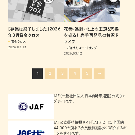
【募集は終了しました】2026
花巻・遠野・北上の王道＆穴場
年3月賞金クロス
を巡る！ 岩手再発見の贅沢ド
ライブ
賞金クロス
2026.03.13
ごきげんロードトリップ
2026.03.12
1
2
3
4
5
→
JAF（一般社団法人 日本自動車連盟）公式ウェ
ブサイトです。
JAF公式優待情報サイト「JAFナビ」は、全国約
44,000か所ある会員優待施設をご紹介するポ
ータルサイトです。