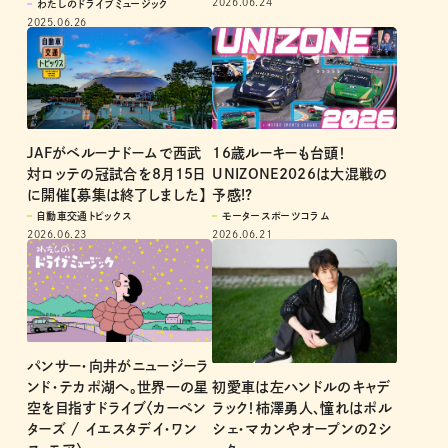
2026.06.24
わたしのドライブミュージック
2025.06.26
JAFがベルーナドームで西武
16歳ルーキーも台頭！
対ロッテの冠試合を8月15日
UNIZONE2026は大混戦の
に開催【募集は終了しました】
予感!?
自動車交通トピックス
モータースポーツコラム
2026.06.23
2026.06.21
パンサー・向井がニュージーラ
初愛車は左ハンドルのキャデ
ンド・テカポ湖へ。世界一の星
ラック！柿澤勇人、憧れはポル
空を目指すドライブ〈カーペン
シェ・マカンやオープンの2シ
ターズ / イエスタデイ・ワン