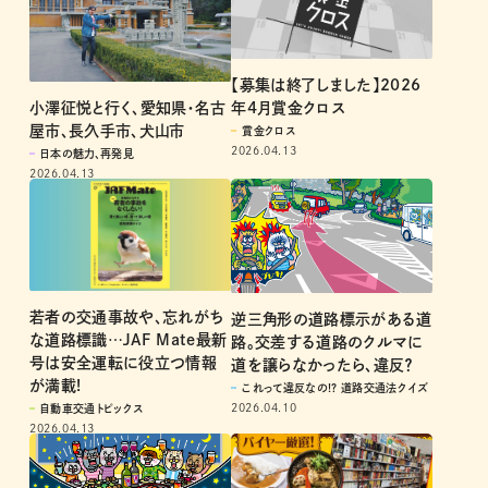
【募集は終了しました】2026
小澤征悦と行く、愛知県・名古
年4月賞金クロス
屋市、長久手市、犬山市
賞金クロス
2026.04.13
日本の魅力、再発見
2026.04.13
若者の交通事故や、忘れがち
逆三角形の道路標示がある道
な道路標識…JAF Mate最新
路。交差する道路のクルマに
号は安全運転に役立つ情報
道を譲らなかったら、違反？
が満載!
これって違反なの!? 道路交通法クイズ
2026.04.10
自動車交通トピックス
2026.04.13