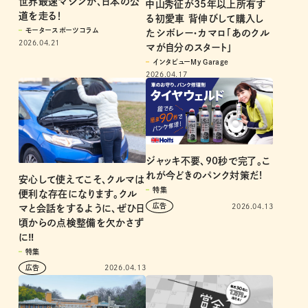
世界最速マシンが、日本の公
中山秀征が35年以上所有す
道を走る！
る初愛車 背伸びして購入し
モータースポーツコラム
たシボレー・カマロ「あのクル
2026.04.21
マが自分のスタート」
インタビューMy Garage
2026.04.17
ジャッキ不要、90秒で完了。こ
れが今どきのパンク対策だ!
安心して使えてこそ、クルマは
特集
便利な存在になります。クル
2026.04.13
マと会話をするように、ぜひ日
頃からの点検整備を欠かさず
に‼︎
特集
2026.04.13