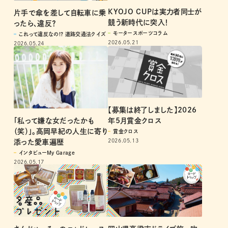
KYOJO CUPは実力者同士が
片手で傘を差して自転車に乗
競う新時代に突入！
ったら、違反？
モータースポーツコラム
これって違反なの!? 道路交通法クイズ
2026.05.21
2026.05.24
【募集は終了しました】2026
「私って嫌な女だったかも
年5月賞金クロス
（笑）」。高岡早紀の人生に寄り
賞金クロス
2026.05.13
添った愛車遍歴
インタビューMy Garage
2026.05.17