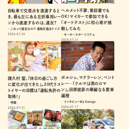
ヘルメット不要、普段着でも
自転車で交差点を直進すると
OK！マイカーで参加できる
き、最も左にある左折専用レー
「オートテスト」に初心者が挑
ンから直進するのは、違反？
戦してみた
これって違反なの!? 道路交通法クイズ
2026.07.24
モータースポーツコラム
2026.07.21
ポルシェ、マクラーレン、ベント
譜久村 聖、「休日の過ごし方
レー…「クルマは男のロマ
に変化が出てきた」。20代ラス
ン」。田原俊彦の華麗なる愛車
トイヤーの目標は「運転免許の
遍歴
取得！」
インタビューMy Garage
特集
2026.07.17
2026.07.21