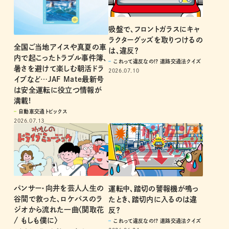
吸盤で、フロントガラスにキャ
ラクターグッズを取りつけるの
全国ご当地アイスや真夏の車
は、違反？
内で起こったトラブル事件簿、
これって違反なの!? 道路交通法クイズ
暑さを避けて楽しむ朝活ドラ
2026.07.10
イブなど…JAF Mate最新号
は安全運転に役立つ情報が
満載!
自動車交通トピックス
2026.07.13
パンサー・向井を芸人人生の
運転中、踏切の警報機が鳴っ
谷間で救った、ロケバスのラ
たとき、踏切内に入るのは違
ジオから流れた一曲〈関取花
反？
/ もしも僕に〉
これって違反なの!? 道路交通法クイズ