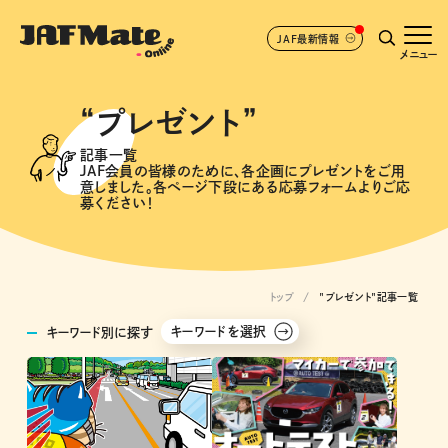
JAF最新情報
メニュー
“プレゼント”
記事一覧
JAF会員の皆様のために、各企画にプレゼントをご用
意しました。各ページ下段にある応募フォームよりご応
募ください！
トップ
"プレゼント"記事一覧
キーワードを選択
キーワード別に探す