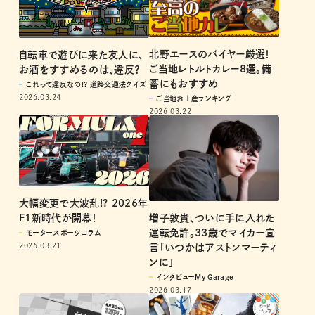
北野エースのバイヤー厳選！
自転車で遊びに来た友人に、
ご当地レトルトカレー8選。備
お酒をすすめるのは、違反？
蓄にもおすすめ
これって違反なの!? 道路交通法クイズ
2026.03.24
ご当地お土産ランキング
2026.03.22
大幅変更で大波乱!? 2026年
増子敦貴、ついに手に入れた
F1新時代が開幕！
運転免許。33歳でマイカー宣
モータースポーツコラム
2026.03.21
言「いつかはアストンマーティ
ンに」
インタビューMy Garage
2026.03.17