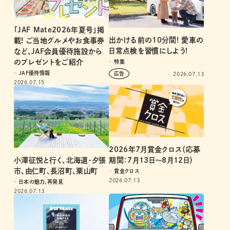
「JAF Mate2026年夏号」掲
出かける前の10分間! 愛車の
載! ご当地グルメやお食事券
日常点検を習慣にしよう!
など、JAF会員優待施設から
のプレゼントをご紹介
特集
JAF優待情報
2026.07.13
2026.07.15
2026年7月賞金クロス（応募
小澤征悦と行く、北海道・夕張
期間：7月13日～8月12日）
市、由仁町、長沼町、栗山町
賞金クロス
2026.07.13
日本の魅力、再発見
2026.07.13