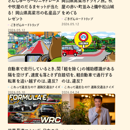
さんじゅーろーのニャドレーヌ
岡山県高梁市ドライブ旅。 吹
や吹屋のだるまセットが当た
屋の赤い町並みと備中松山城
る！ 岡山県高梁市の名産品プ
をめぐる
レゼント
ごきげんロードトリップ
2026.05.12
ごきげんロードトリップ
2026.05.12
自動車で走行しているとき、間
「軽を除く」の補助標識がある
隔を空けず、速度も落とさず自
踏切を、軽自動車で通行する
転車を追い越すのは、違反？
のは、違反？
これって違反なの!? 道路交通法クイズ
これって違反なの!? 道路交通法クイズ
2026.05.10
2026.04.24