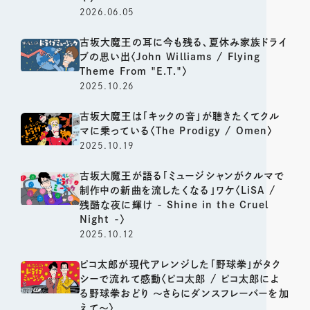
2026.06.05
古坂大魔王の耳に今も残る、夏休み家族ドライ
ブの思い出〈John Williams / Flying
Theme From "E.T."〉
2025.10.26
古坂大魔王は「キックの音」が聴きたくてクル
マに乗っている〈The Prodigy / Omen〉
2025.10.19
古坂大魔王が語る「ミュージシャンがクルマで
制作中の新曲を流したくなる」ワケ〈LiSA /
残酷な夜に輝け - Shine in the Cruel
Night -〉
2025.10.12
ピコ太郎が現代アレンジした「野球拳」がタク
シーで流れて感動〈ピコ太郎 / ピコ太郎によ
る野球拳おどり 〜さらにダンスフレーバーを加
えて〜〉