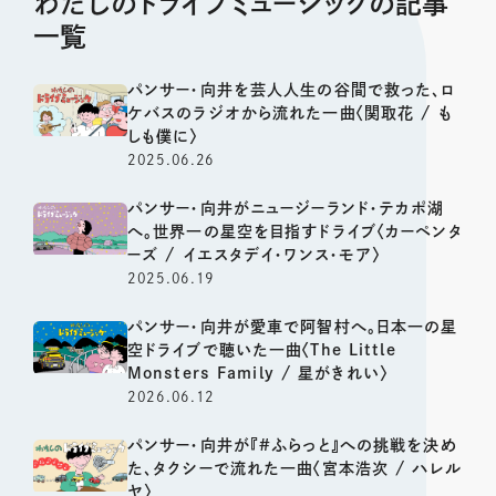
わたしのドライブミュージックの記事
一覧
パンサー・向井を芸人人生の谷間で救った、ロ
ケバスのラジオから流れた一曲〈関取花 / も
しも僕に〉
2025.06.26
パンサー・向井がニュージーランド・テカポ湖
へ。世界一の星空を目指すドライブ〈カーペンタ
ーズ / イエスタデイ・ワンス・モア〉
2025.06.19
パンサー・向井が愛車で阿智村へ。日本一の星
空ドライブで聴いた一曲〈The Little
Monsters Family / 星がきれい〉
2026.06.12
パンサー・向井が『#ふらっと』への挑戦を決め
た、タクシーで流れた一曲〈宮本浩次 / ハレル
ヤ〉