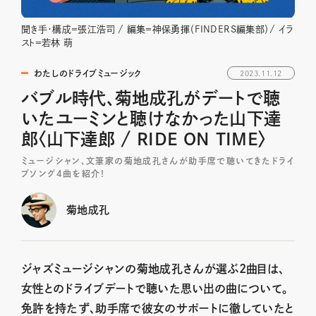
聞き手・構成＝張江浩司 / 編集＝神保勇揮（FINDERS編集部）/ イラ
スト＝若林 萌
わたしのドライブミュージック
2023.11.12
バブル時代、菊地成孔がデートで聴
いたユーミンと聴けなかった山下達
郎〈山下達郎 / RIDE ON TIME〉
ミュージシャン、文筆家の菊地成孔さんが助手席で聴いてきたドライ
ブソング4曲を紹介！
菊地成孔
ジャズミュージシャンの菊地成孔さんが選ぶ2曲目は、
女性とのドライブデートで聴いた思い出の曲について。
免許を持たず、助手席で彼女のサポートに徹していたと