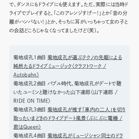
で、ダンスにもドライブにも使えます。ただ、実際には当時ド
ライブでプレイすると、「このアレンジすげー！」とか「音の分
離がハンパない！」とか、そっちに耳がいっちゃって女の子と
の会話どころじゃなくなってましたけど（笑）。
菊地成孔1曲目
菊地成孔が選ぶテクノの先駆による
純然たるドライブミュージック〈クラフトワーク /
Autobahn〉
菊地成孔2曲目 バブル時代、菊地成孔がデートで聴
いたユーミンと聴けなかった山下達郎〈山下達郎 /
RIDE ON TIME〉
菊地成孔3曲目
菊地成孔が推す「車内の二人」を切り
取ったいまどきのドライブデート風景〈ぷにぷに電機 /
君はQueen〉
菊地成孔4曲目
菊地成孔がミュージシャン同士のドラ