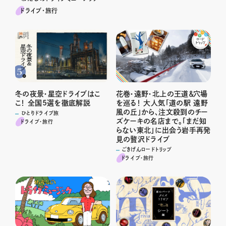
ドライブ･旅行
冬の夜景・星空ドライブはこ
花巻・遠野・北上の王道＆穴場
こ！ 全国5選を徹底解説
を巡る！ 大人気「道の駅 遠野
風の丘」から、注文殺到のチー
ひとりドライブ旅
ズケーキの名店まで。「まだ知
ドライブ･旅行
らない東北」に出会う岩手再発
見の贅沢ドライブ
ごきげんロードトリップ
ドライブ･旅行