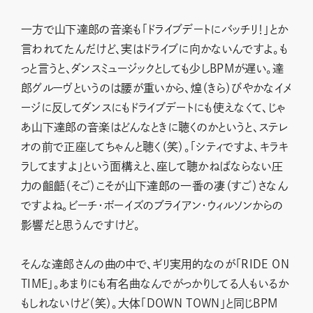
一方で山下達郎の音楽も「ドライブデートにバッチリ！」とか
言われてたんだけど、実はドライブに向かないんですよ。も
っと言うと、ダンスミュージックとしても少しBPMが遅い。達
郎グルーヴというのは腰が重いから、煌（きら）びやかなイメ
ージに反してダンスにもドライブデートにも使えなくて、じゃ
あ山下達郎の音楽はどんなときに聴くのかというと、ステレ
オの前で正座してちゃんと聴く（笑）。「シティですよ、キラキ
ラしてますよ」という面構えと、座して聴かねばならない圧
力の齟齬（そご）こそが山下達郎の一番の凄（すご）さなん
ですよね。ビーチ・ボーイズのブライアン・ウィルソンからの
影響だと思うんですけど。
そんな達郎さんの曲の中で、ギリ実用的なのが「RIDE ON
TIME」。あまりにも有名曲なんでがっかりしてる人もいるか
もしれないけど（笑）。大体「DOWN TOWN」と同じBPM