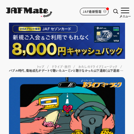
JAF最新情報
メニュー
トップ
ドライブ･旅行
わたしのドライブミュージック
バブル時代、菊地成孔がデートで聴いたユーミンと聴けなかった山下達郎〈山下達郎 / RIDE ON TIME〉