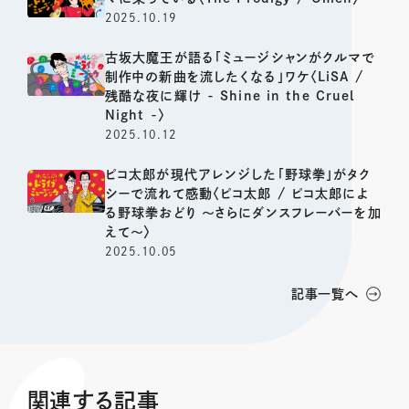
2025.10.19
古坂大魔王が語る「ミュージシャンがクルマで
制作中の新曲を流したくなる」ワケ〈LiSA /
残酷な夜に輝け - Shine in the Cruel
Night -〉
2025.10.12
ピコ太郎が現代アレンジした「野球拳」がタク
シーで流れて感動〈ピコ太郎 / ピコ太郎によ
る野球拳おどり 〜さらにダンスフレーバーを加
えて〜〉
2025.10.05
記事一覧へ
関連する記事