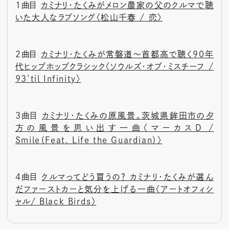
1曲目
カミナリ・たくみがメロン農家の父のクルマで聴
いた大人なラブソング〈松山千春 / 恋〉
2曲目
カミナリ・たくみが常磐道〜首都高で聴く90年
代ヒップホップクラシック〈ソウルズ・オブ・ミスチーフ /
93’til Infinity〉
3曲目
カミナリ・たくみの原風景。茨城県鉾田市の夕
方の風景を思い出す一曲〈マーカスD /
Smile（Feat. Life the Guardian）〉
4曲目
クルマってどう買うの？ カミナリ・たくみが選ん
だファーストカーと気分を上げる一曲〈アートオフィシ
ャル/ Black Birds〉