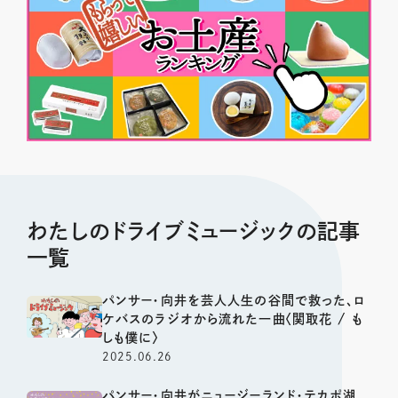
わたしのドライブミュージックの記事
一覧
パンサー・向井を芸人人生の谷間で救った、ロ
ケバスのラジオから流れた一曲〈関取花 / も
しも僕に〉
2025.06.26
パンサー・向井がニュージーランド・テカポ湖