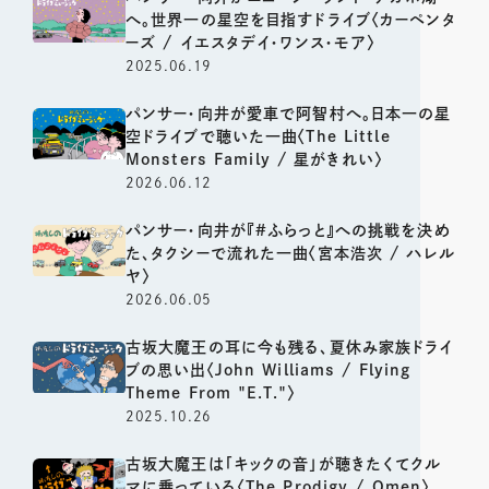
へ。世界一の星空を目指すドライブ〈カーペンタ
ーズ / イエスタデイ・ワンス・モア〉
2025.06.19
パンサー・向井が愛車で阿智村へ。日本一の星
空ドライブで聴いた一曲〈The Little
Monsters Family / 星がきれい〉
2026.06.12
パンサー・向井が『#ふらっと』への挑戦を決め
た、タクシーで流れた一曲〈宮本浩次 / ハレル
ヤ〉
2026.06.05
古坂大魔王の耳に今も残る、夏休み家族ドライ
ブの思い出〈John Williams / Flying
Theme From "E.T."〉
2025.10.26
古坂大魔王は「キックの音」が聴きたくてクル
マに乗っている〈The Prodigy / Omen〉