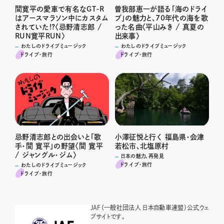
間寛平の愛車で有名なGT-R
曽我部恵一が語る「海のドライ
はアースマラソン中にカスタム
ブ」の魅力と、70年代の海を歌
されていた!?〈忌野清志郎 /
った名曲〈平山みき / 真夏の
RUN寛平RUN〉
出来事〉
わたしのドライブミュージック
わたしのドライブミュージック
ドライブ･旅行
ドライブ･旅行
忌野清志郎との出会いと「歌
小澤征悦と行く 福島県・会津
手・間 寛平」の野望〈間 寛平
若松市、北塩原村
/ ジャングル・ジム〉
日本の魅力、再発見
ドライブ･旅行
わたしのドライブミュージック
ドライブ･旅行
JAF（一般社団法人 日本自動車連盟）公式ウェ
ブサイトです。