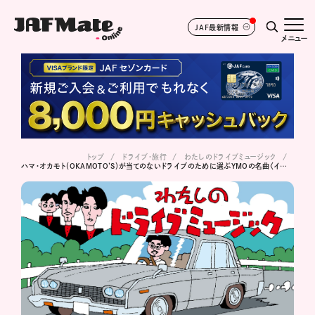
JAF最新情報
メニュー
トップ
ドライブ･旅行
わたしのドライブミュージック
ハマ･オカモト（OKAMOTO’S）が当てのないドライブのために選ぶYMOの名曲〈イエロー・マジック・オーケストラ / 以心電信〉