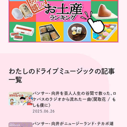
わたしのドライブミュージックの記事
一覧
パンサー・向井を芸人人生の谷間で救った、ロ
ケバスのラジオから流れた一曲〈関取花 / も
しも僕に〉
2025.06.26
パンサー・向井がニュージーランド・テカポ湖