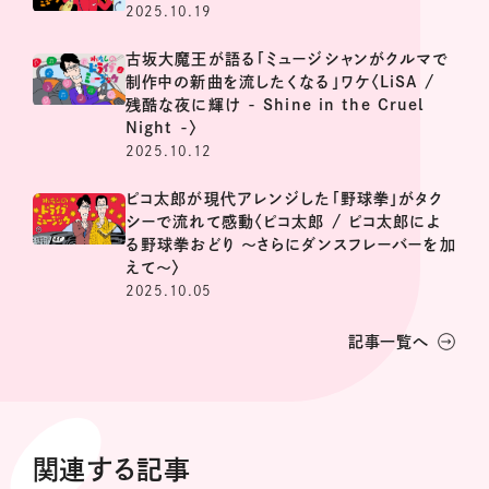
2025.10.19
古坂大魔王が語る「ミュージシャンがクルマで
制作中の新曲を流したくなる」ワケ〈LiSA /
残酷な夜に輝け - Shine in the Cruel
Night -〉
2025.10.12
ピコ太郎が現代アレンジした「野球拳」がタク
シーで流れて感動〈ピコ太郎 / ピコ太郎によ
る野球拳おどり 〜さらにダンスフレーバーを加
えて〜〉
2025.10.05
記事一覧へ
関連する記事