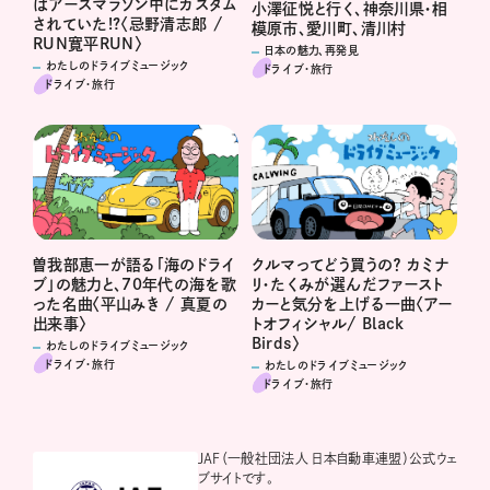
はアースマラソン中にカスタム
小澤征悦と行く、神奈川県・相
されていた!?〈忌野清志郎 /
模原市、愛川町、清川村
RUN寛平RUN〉
日本の魅力、再発見
わたしのドライブミュージック
ドライブ･旅行
ドライブ･旅行
曽我部恵一が語る「海のドライ
クルマってどう買うの？ カミナ
ブ」の魅力と、70年代の海を歌
リ・たくみが選んだファースト
った名曲〈平山みき / 真夏の
カーと気分を上げる一曲〈アー
出来事〉
トオフィシャル/ Black
Birds〉
わたしのドライブミュージック
ドライブ･旅行
わたしのドライブミュージック
ドライブ･旅行
JAF（一般社団法人 日本自動車連盟）公式ウェ
ブサイトです。