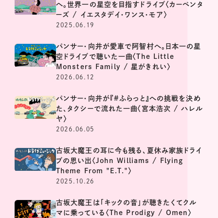
へ。世界一の星空を目指すドライブ〈カーペンタ
ーズ / イエスタデイ・ワンス・モア〉
2025.06.19
パンサー・向井が愛車で阿智村へ。日本一の星
空ドライブで聴いた一曲〈The Little
Monsters Family / 星がきれい〉
2026.06.12
パンサー・向井が『#ふらっと』への挑戦を決め
た、タクシーで流れた一曲〈宮本浩次 / ハレル
ヤ〉
2026.06.05
古坂大魔王の耳に今も残る、夏休み家族ドライ
ブの思い出〈John Williams / Flying
Theme From "E.T."〉
2025.10.26
古坂大魔王は「キックの音」が聴きたくてクル
マに乗っている〈The Prodigy / Omen〉