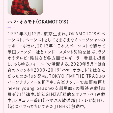
ハマ･オカモト（OKAMOTO'S）
1991年3月12日、東京生まれ。OKAMOTO’Sのベ
ーシスト。ベーシストとしてさまざまなミュージシャンの
サポートも行い、2013年に日本人ベーシストで初めて
米国フェンダー社とエンドースメント契約を結ぶ。ラジ
オやテレビ・雑誌など各方面でレギュラー番組を担当
し、あらゆるフィールドで活躍する。2020年5月には自
身のムック本『2009-2019“ハマ･オカモト”とはなん
だったのか？』を発売。TOKYO FM『THE TRAD』の
パーソナリティーを担当中。音楽ナタリーで細野晴臣と
never young beachの安部勇磨との鼎談連載「細
野ゼミ」開講中。雑誌GINZA「私的なオノマトペ」連載
中。レギュラー番組『ハマスカ放送部』（テレビ朝日）、
『沼にハマってきいてみた』（NHK）放送中。