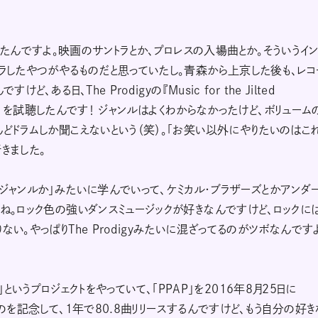
んですよ。映画のサントラとか、プロレスの入場曲とか。そういうイ
ャラしたやつがやるものだと思っていたし。青森から上京した後も、レコ
ある日、The Prodigyの『Music for the Jilted
ルバム）を試聴したんです！ ジャンルはよくわからなかったけど、ボリューム
どドラムしか聞こえないという（笑）。「お笑い以外にやりたいのはこ
きました。
ジャンルか」みたいに学んでいって、ケミカル・ブラザーズとかアンダ
ね。ロック色の強いダンスミュージックが好きなんですけど、ロックに
い。やっぱりThe Prodigyみたいに混ざってるのがツボなんです
0.8」というプロジェクトをやっていて、「PPAP」を2016年8月25日に
のを記念して、1年で80.8曲リリースするんですけど、もう自分の好き