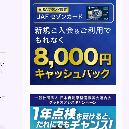
とい
」
ュー