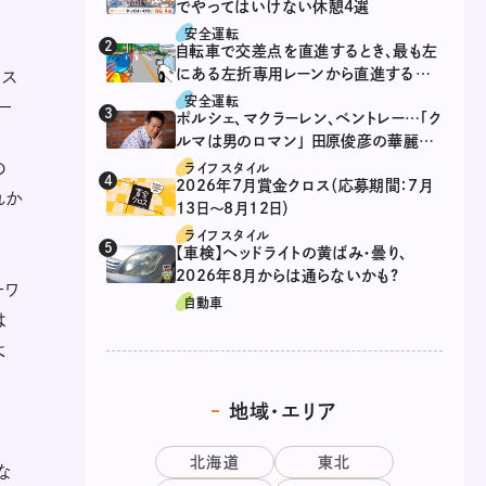
でやってはいけない休憩4選
安全運転
自転車で交差点を直進するとき、最も左
にある左折専用レーンから直進するの
ンス
は、違反？
安全運転
ー
ポルシェ、マクラーレン、ベントレー…「ク
ルマは男のロマン」 田原俊彦の華麗な
る愛車遍歴
の
ライフスタイル
2026年7月賞金クロス（応募期間：7月
れか
13日～8月12日）
ライフスタイル
【車検】ヘッドライトの黄ばみ・曇り、
2026年8月からは通らないかも?
ーワ
自動車
は
よ
地域・エリア
北海道
東北
な