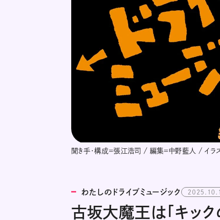
聞き手・構成＝張江浩司 / 編集＝中野藍人 / イラ
わたしのドライブミュージック
2025.10.
古坂大魔王は「キック