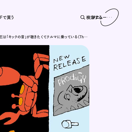
AFで買う
検索する
メニュー
古坂大魔王は「キックの音」が聴きたくてクルマに乗っている〈The Prodigy / Omen〉