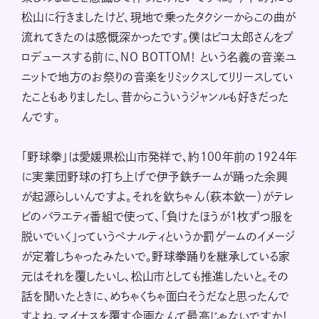
松山に行きましたけど、現地で乗ったタクシーからこの曲が
流れてきたのは感慨深かったです。僕はピコ太郎さんをプ
ロデュースする前に、NO BOTTOM！ という名義の音楽ユ
ニットで地方のお祭りの音楽をリミックスしてリリースしてい
たこともありましたし、昔からこういうジャンルも好きだった
んです。
「野球拳」は愛媛県松山市発祥で、約100年前の1924年
に実業団野球の打ち上げで伊予鉄チームが踊った余興
が起源らしいんですよ。それを欽ちゃん（萩本欽一）がテレ
ビのバラエティ番組で使って、「負けたほうが1枚ずつ服を
脱いでいく」っていうペナルティというか罰ゲームのイメージ
が定着しちゃったみたいで。野球拳踊りを継承している家
元はそれを覆したいし、松山市としても推進したいと。その
話を聞いたときに、めちゃくちゃ面白そうだなと思ったんで
すよね。マイナスを覆す企画なんて最高じゃないですか！