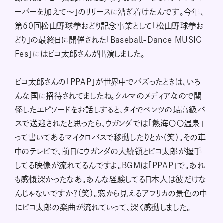
ーバーを加えて〜」のリリースに漕ぎ着けたんです。今年、
第60回松山野球拳おどり記念事業として「松山野球拳お
どり」の最終日に開催された「Baseball-Dance MUSIC
Fes」にはピコ太郎さんが出演しました。
ピコ太郎さんの「PPAP」が世界中でバズったときは、いろ
んな国に招待されてましたね。クルマのメディアなので関
係したエピソードをお話しすると、タイでベンツの最高級バ
スで送迎されたと思ったら、ウガンダでは「熱海〇〇温泉」
って書いてあるマイクロバスで移動したりとか（笑）。その車
中のテレビで、前日にウガンダの大統領とピコ太郎が握手
してる映像が流れてるんですよ。BGMは「PPAP」で。あれ
も感慨深かったなあ。あんな経験してる日本人は彼だけな
んじゃないですか？（笑）。窓から見えるアフリカの景色の中
にピコ太郎の楽曲が流れていって、深く感動しました。