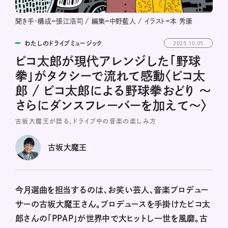
聞き手・構成＝張江浩司 / 編集＝中野藍人 / イラスト＝本 秀康
わたしのドライブミュージック
2025.10.05
ピコ太郎が現代アレンジした「野球
拳」がタクシーで流れて感動〈ピコ太
郎 / ピコ太郎による野球拳おどり 〜
さらにダンスフレーバーを加えて〜〉
古坂大魔王が語る、ドライブ中の音楽の楽しみ方
古坂大魔王
今月選曲を担当するのは、お笑い芸人、音楽プロデュー
サーの古坂大魔王さん。プロデュースを手掛けたピコ太
郎さんの「PPAP」が世界中で大ヒットし一世を風靡。古