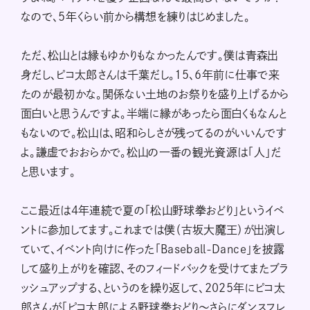
なので、5年くらい前から構想を練りはじめました。
ただ、松山とは縁もゆかりもなかったんです。僕は青森出
身だし、ピコ太郎さんは千葉だし。15、6年前に仕事で来
たのが最初かな。関係ない土地のお祭りを盛り上げるから
面白いと思うんですよ。半端に縁があったら面白くもなんと
もないので。松山は、昭和らしさが残ってるのがいいんです
よ。謙虚でおおらかで。松山の一番の観光資源は「人」だ
と思います。
ここ最近は4年連続で夏の「松山野球拳おどり」というイベ
ントに参加してます。これまでは僕（古坂大魔王）が出演し
ていて、イベント向けに作った「Baseball-Dance」を披露
して盛り上がりを確認、そのフィードバックを受けてまたブラ
ッシュアップする、というのを繰り返して、2025年にピコ太
郎さんが「ピコ太郎による野球拳おどり〜さらにダンスフレ