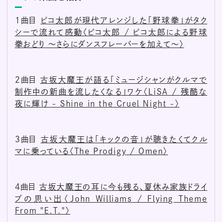
1曲目
ピコ太郎が現代アレンジした「野球拳」がタク
シーで流れて感動〈ピコ太郎 / ピコ太郎による野球
拳おどり 〜さらにダンスフレーバーを加えて〜〉
2曲目
古坂大魔王が語る「ミュージシャンがクルマで
制作中の新曲を流したくなる」ワケ〈LiSA / 残酷な
夜に輝け - Shine in the Cruel Night -〉
3曲目
古坂大魔王は「キックの音」が聴きたくてクル
マに乗っている〈The Prodigy / Omen〉
4曲目
古坂大魔王の耳に今も残る、夏休み家族ドライ
ブの思い出〈John Williams / Flying Theme
From "E.T."〉