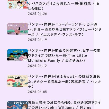
ケバスのラジオから流れた一曲〈関取花 / も
しも僕に〉
2025.06.26
パンサー・向井がニュージーランド・テカポ湖
へ。世界一の星空を目指すドライブ〈カーペンタ
ーズ / イエスタデイ・ワンス・モア〉
2025.06.19
パンサー・向井が愛車で阿智村へ。日本一の星
空ドライブで聴いた一曲〈The Little
Monsters Family / 星がきれい〉
2026.06.12
パンサー・向井が『#ふらっと』への挑戦を決め
た、タクシーで流れた一曲〈宮本浩次 / ハレル
ヤ〉
2026.06.05
古坂大魔王の耳に今も残る、夏休み家族ドライ
ブの思い出〈John Williams / Flying