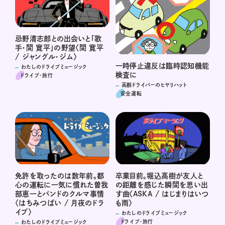
忌野清志郎との出会いと「歌
手・間 寛平」の野望〈間 寛平
/ ジャングル・ジム〉
一時停止違反は臨時認知機能
わたしのドライブミュージック
検査に
ドライブ･旅行
高齢ドライバーのヒヤリハット
安全運転
免許を取ったのは数年前。都
卒業目前。堀込高樹が友人と
心の運転に一気に慣れた曽我
の距離を感じた瞬間を思い出
部恵一とバンドのクルマ事情
す曲〈ASKA / はじまりはいつ
〈はちみつぱい / 月夜のドラ
も雨〉
イブ〉
わたしのドライブミュージック
ドライブ･旅行
わたしのドライブミュージック