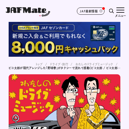
JAF最新情報
メニュー
トップ
ドライブ･旅行
わたしのドライブミュージック
ピコ太郎が現代アレンジした「野球拳」がタクシーで流れて感動〈ピコ太郎 / ピコ太郎による野球拳おどり 〜さらにダンスフレーバーを加えて〜〉