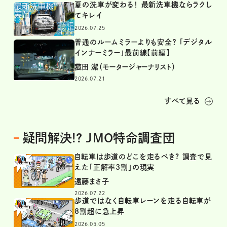
夏の洗車が変わる！ 最新洗車機ならラクし
てキレイ
2026.07.25
普通のルームミラーよりも安全？ 「デジタル
インナーミラー」最前線【前編】
菰田 潔（モータージャーナリスト）
2026.07.21
すべて見る
疑問解決!? JMO特命調査団
自転車は歩道のどこを走るべき? 調査で見
えた「正解率3割」の現実
遠藤まさ子
2026.07.22
歩道ではなく自転車レーンを走る自転車が
8割超に急上昇
2026.05.05