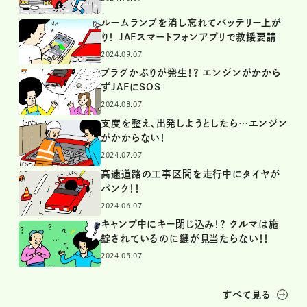
ルームランプを消し忘れてバッテリー上が
り！ JAFスマートフォンアプリで救援要請
2024.09.07
プラグかぶりが発生！？ エンジンがかから
ずJAFにSOS
2024.08.07
支度を整え、出発しようとしたら…エンジン
がかからない！
2024.07.07
高速道路の工事区間を走行中にタイヤが
パンク！！
2024.06.07
キャンプ中にキー閉じ込み！？ クルマは施
錠されているのに鍵が見当たらない！！
2024.05.07
すべて見る