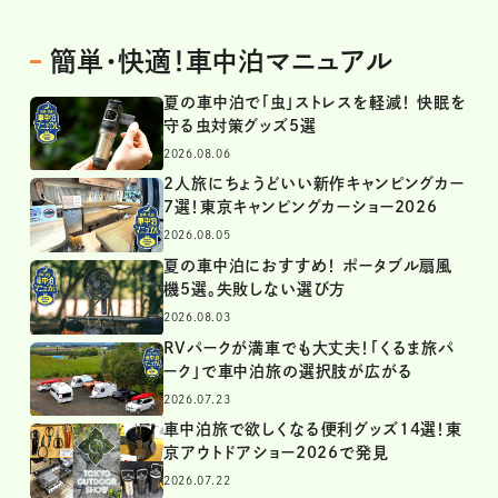
簡単・快適！車中泊マニュアル
夏の車中泊で「虫」ストレスを軽減！ 快眠を
守る虫対策グッズ5選
2026.08.06
2人旅にちょうどいい新作キャンピングカー
7選！東京キャンピングカーショー2026
2026.08.05
夏の車中泊におすすめ！ ポータブル扇風
機5選。失敗しない選び方
2026.08.03
RVパークが満車でも大丈夫！「くるま旅パ
ーク」で車中泊旅の選択肢が広がる
2026.07.23
車中泊旅で欲しくなる便利グッズ14選！東
京アウトドアショー2026で発見
2026.07.22