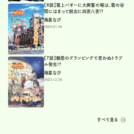
【8話】雪上バギーに大興奮の堀は、雪の谷
間にはまって脱出に四苦八苦!?
海星なび
2024.01.30
【7話】魅惑のグランピングで思わぬトラブ
ル発生!?
海星なび
2023.12.30
すべて見る