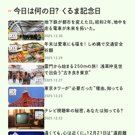
今日は何の日？ くるま記念日
地下鉄が都市を変えた日。昭和2年、地中を
走る電車が未来を拓いた。
2025.12.30
年末は愛車にも福を！ しめ縄で交通安全
祈願
2025.12.29
雷門から始まる250mの旅！ 浅草仲見世
で出会う“古き良き東京”
2025.12.27
東京タワーが“必要だった”理由、知ってる
2025.12.23
テレビ視聴率の秘密、あなたは知ってる？
2025.12.22
遠くても、心は近くに。12月21日は“遠距離