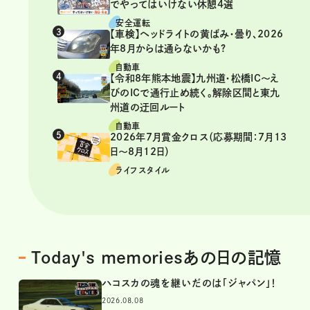
でやってはいけない休憩4選
安全運転
【車検】ヘッドライトの黄ばみ・曇り、2026
年8月からは通らないかも?
自動車
【令和8年熊本地震】九州道・松橋IC～え
びのICで通行止め続く。解除区間と東九
州道の迂回ルート
自動車
2026年7月賞金クロス（応募期間：7月13
日～8月12日）
ライフスタイル
Today's memoriesあの日の記憶
ハコスカの魂を継いだのは「ジャパン」！
2026.08.08