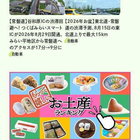
【2026年お盆】東北道・常磐
【常磐道】谷和原ICの渋滞回
道の渋滞予測、8月15日の東
避へ! つくばみらいスマート
北道上りで最大15km
ICが2026年8月29日開通、
みらい平地区から常磐道へ
自動車
のアクセスが17分→9分に
自動車