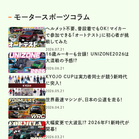
モータースポーツコラム
ヘルメット不要、普段着でもOK！マイカー
で参加できる「オートテスト」に初心者が挑
戦してみた
2026.07.21
16歳ルーキーも台頭！ UNIZONE2026は
大混戦の予感!?
2026.06.21
KYOJO CUPは実力者同士が競う新時代
に突入！
2026.05.21
世界最速マシンが、日本の公道を走る！
2026.04.21
大幅変更で大波乱!? 2026年F1新時代が
開幕！
2026.03.21