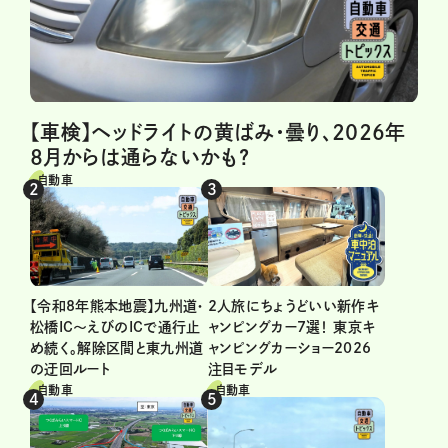
【車検】ヘッドライトの黄ばみ・曇り、2026年
8月からは通らないかも?
自動車
2人旅にちょうどいい新作キ
【令和8年熊本地震】九州道・
ャンピングカー7選！ 東京キ
松橋IC～えびのICで通行止
ャンピングカーショー2026
め続く。解除区間と東九州道
注目モデル
の迂回ルート
自動車
自動車