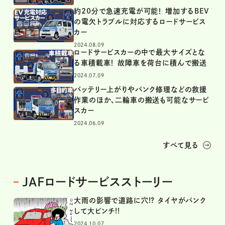
約20分で急速充電が可能！ 増加するBEV
の電欠トラブルに対応するロードサービス
カー
2024.08.09
ロードサービスカーの中で最大サイズとな
る車積載車！ 故障車を荷台に積んで搬送
2024.07.09
バッテリー上がりやパンク修理などの救援
作業のほか、二輪車の搬送も可能なサービ
スカー
2024.06.09
すべて見る
JAFロードサービスストーリー
大雨の影響で道路に穴!? タイヤがパンク
して大ピンチ!!
2024.10.07