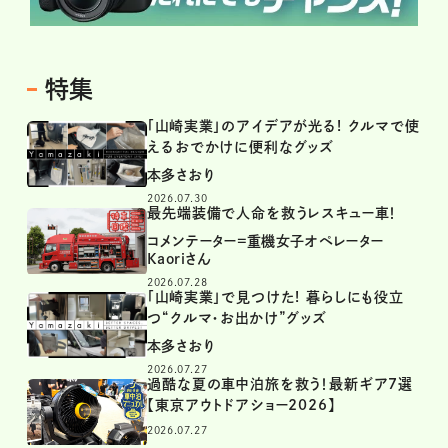
特集
「山崎実業」のアイデアが光る! クルマで使
えるおでかけに便利なグッズ
本多さおり
2026.07.30
最先端装備で人命を救うレスキュー車！
コメンテーター=重機女子オペレーター
Kaoriさん
2026.07.28
「山崎実業」で見つけた! 暮らしにも役立
つ“クルマ・お出かけ”グッズ
本多さおり
2026.07.27
過酷な夏の車中泊旅を救う！最新ギア7選
【東京アウトドアショー2026】
2026.07.27