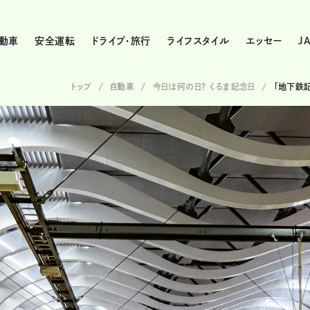
動車
安全運転
ドライブ・旅行
ライフスタイル
エッセー
J
トップ
自動車
今日は何の日？ くるま記念日