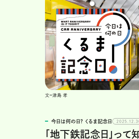
文=津島 孝
今日は何の日？ くるま記念日
2025.12.3
「地下鉄記念日」って