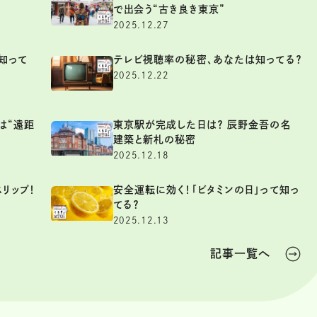
で出会う“古き良き東京”
2025.12.27
知って
テレビ視聴率の秘密、あなたは知ってる？
2025.12.22
は“遠距
東京駅が完成した日は？ 辰野金吾の名
建築と新札の秘密
2025.12.18
リップ！
安全運転に効く！「ビタミンの日」って知っ
てる？
2025.12.13
記事一覧へ