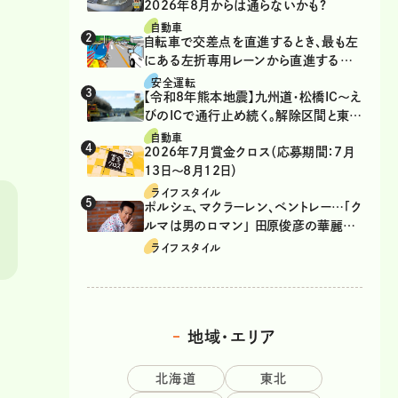
2026年8月からは通らないかも?
自動車
自転車で交差点を直進するとき、最も左
にある左折専用レーンから直進するの
は、違反？
安全運転
【令和8年熊本地震】九州道・松橋IC～え
びのICで通行止め続く。解除区間と東九
州道の迂回ルート
自動車
2026年7月賞金クロス（応募期間：7月
13日～8月12日）
ライフスタイル
ポルシェ、マクラーレン、ベントレー…「ク
ルマは男のロマン」 田原俊彦の華麗な
る愛車遍歴
ライフスタイル
地域・エリア
北海道
東北