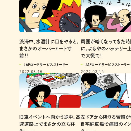
渋滞中、水温計に目をやると、
周囲が暗くなってきた時
まさかのオーバーヒート寸
に、よもやのバッテリー
前！！
で大慌て！
JAFロードサービスストーリー
JAFロードサービスストーリー
2022.03.15
2022.03.15
旧車イベントへ向かう途中、高
左ドアから降りる習慣が
速道路上でまさかの立ち往
自宅駐車場で痛恨のイ
生……
ク……