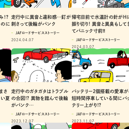
み！？
走行中に異音と違和感…釘が
帰宅目前で水温計の針がH
るのに
刺さって後輪がパンク
振り切り! 異音と異臭もして
てパニック寸前‼
JAFロードサービスストーリー
2024.04.07
JAFロードサービスストーリー
2024.03.07
まさ
バッテリー2個搭載の愛車が
走行中のガタガタはトラブル
ない夏
短時間停車している間にバ
の合図!? 異物を踏んで後輪
テリー上がり!?
がパンク…
JAFロードサービスストーリー
JAFロードサービスストーリー
2023.11.07
2023.12.07