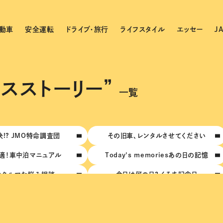
動車
安全運転
ドライブ・旅行
ライフスタイル
エッセー
J
ビスストーリー”
一覧
!? JMO特命調査団
その旧車、レンタルさせてください
適！車中泊マニュアル
Today's memoriesあの日の記憶
のクルマお悩み相談
今日は何の日？ くるま記念日