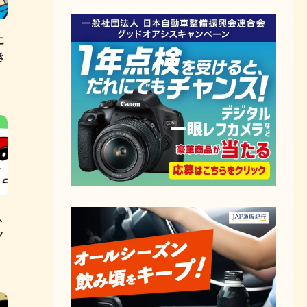
に
き
、
ッ