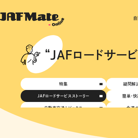
自
“JAFロードサー
特集
疑問解決
JAFロードサービスストーリー
簡単・快
自動車交通トピックス
今週