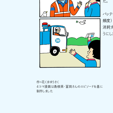
た。
バッ
頻度）
消耗す
うにし
作＝花くまゆうさく
4コマ漫画は島根県・冨岡さんのエピソードを基に
制作しました