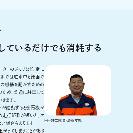
A
しているだけでも消耗する
ーターのメモリなど、常に
最近では駐車中も録画で
れらの機器を動かすための
のため、普通に駐車して
いきます。
ンが始動すると発電機が
め走行距離が短いと、エ
田中謙二隊員・島根支部
い場合もあります。
上がってしまうことがあり