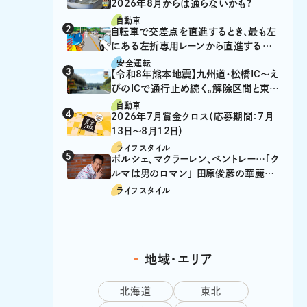
2026年8月からは通らないかも?
自動車
自転車で交差点を直進するとき、最も左
にある左折専用レーンから直進するの
は、違反？
安全運転
【令和8年熊本地震】九州道・松橋IC～え
びのICで通行止め続く。解除区間と東九
州道の迂回ルート
自動車
2026年7月賞金クロス（応募期間：7月
13日～8月12日）
ライフスタイル
ポルシェ、マクラーレン、ベントレー…「ク
ルマは男のロマン」 田原俊彦の華麗な
る愛車遍歴
ライフスタイル
地域・エリア
北海道
東北