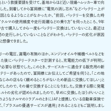
」という救援要請を受けて、基地からほど近い現場へレッカー車で向
した。到着してから冨岡様に“電気の消し忘れ”などバッテリー上が
因となるようなことがなかったか、“前回、バッテリーを交換した時
“クルマの使用頻度や走行距離などの乗り方”を伺ったところ、9年
中古で購入してから一度もバッテリー交換はしていないこと、最近は
間の走行しかしていないことなどがわかり、バッテリーの劣化が原因
と想像できました。
リーの電圧、漏電の有無のほか、エンジンオイルや補機ベルトなどを
した後にバッテリーテスターで計測すると、充電能力の低下が判明し
が必要な状態でした。このとき、サービスカーに適合する販売用の新
テリーがあったので、冨岡様にお伝えしてご希望を伺うと、「この地
なじみの店もなく頼めるところがないため新品に交換してほしい」と
でしたので、その場で交換することになりました。交換する際に発電
ベルトの劣化が認められましたので、早めに交換したほうがいいこと
のようなクルマのトラブルのときにJAFと提携している自動車保険で
、「プラスαの優遇サービスが適用」されることなどもご説明しまし