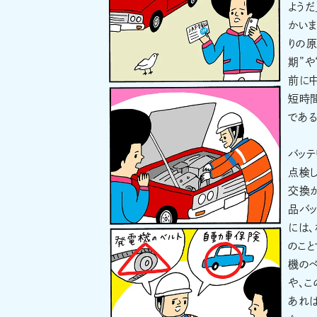
ようだ
かいま
りの原
期”や
前に
短時
である
バッテ
点検
交換
品バッ
には、
のこと
機の
や、こ
あれば