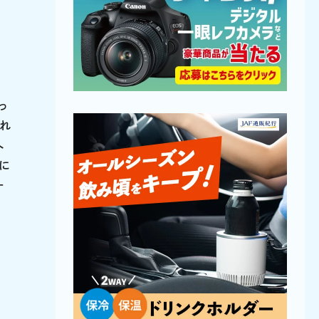
っ
帰れ
へ
に
ー