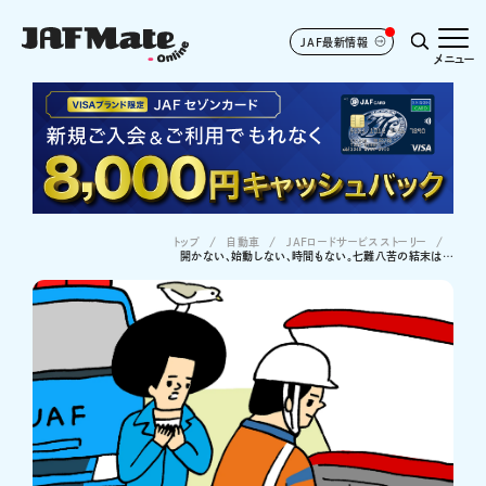
JAF最新情報
メニュー
トップ
自動車
JAFロードサービスストーリー
開かない、始動しない、時間もない。七難八苦の結末は…