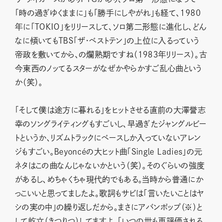
「時の過ぎゆくままに」も「勝手にしやがれ」も経て、1980
年に「TOKIO」をリリースして、ソロ第二形態に進化し、どん
なに傾いてもTBS「ザ・ベストテン」の上位に入るっていう
帝政を敷いてから、の爛熟期ですね（1983年リリース）。古
今東西のノッてるスターがなぜかやらかすご乱心曲という
か（笑）。
「そして僕は途方に暮れる」をヒットさせる直前の大澤誉志
幸のソングライティングもすごいし、早過ぎたジャングルビー
トというか、リズムトラックにベースしか入っていないアレン
ジもすごい。Beyoncéの大ヒット曲「Single Ladies」の元
ネタはこの曲なんじゃないかという（笑）。そのぐらいの強度
があるし、めちゃくちゃ現代的でもある。当時から普通にか
っこいいと思ってましたよ。歌詞もサビは「言いたいことはヤ
シの実の中」の繰り返しだから。まさにアバンポップ（※）と
して屹立（きつりつ）してますよ。「いつの世も再評価される