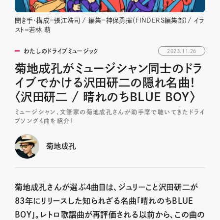
聞き手・構成＝張江浩司 / 編集＝神保勇揮（FINDERS編集部）/ イラ
スト＝若林 萌
わたしのドライブミュージック
2023.11.26
菊地成孔がミュージシャン同士のドラ
イブでかける沢田研二の隠れ名曲！
〈沢田研二 / 晴れのちBLUE BOY〉
ミュージシャン、文筆家の菊地成孔さんが助手席で聴いてきたドライ
ブソング4曲を紹介！
菊地成孔
菊地成孔さんが選ぶ4曲目は、ジュリーこと沢田研二が
83年にリリースした知られざる名曲「晴れのちBLUE
BOY」。レトロ歌謡曲が再評価される以前から、この曲の