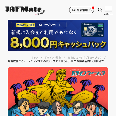
JAF最新情報
メニュー
トップ
ドライブ･旅行
わたしのドライブミュージック
菊地成孔がミュージシャン同士のドライブでかける沢田研二の隠れ名曲！ 〈沢田研二 / 晴れのちBLUE BOY〉