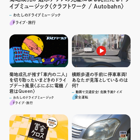
イブミュージック〈クラフトワーク / Autobahn〉
わたしのドライブミュージック
ドライブ･旅行
横断歩道の手前に停車車両!
菊地成孔が推す「車内の二人」
あなたが見落としているのは
を切り取ったいまどきのドライ
何?
ブデート風景〈ぷにぷに電機 /
君はQueen〉
動画で交通安全! 危険予測クイズ
安全運転
わたしのドライブミュージック
ドライブ･旅行