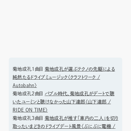
菊地成孔1曲目
菊地成孔が選ぶテクノの先駆による
純然たるドライブミュージック〈クラフトワーク /
Autobahn〉
菊地成孔2曲目
バブル時代、菊地成孔がデートで聴
いたユーミンと聴けなかった山下達郎〈山下達郎 /
RIDE ON TIME〉
菊地成孔3曲目
菊地成孔が推す「車内の二人」を切り
取ったいまどきのドライブデート風景〈ぷにぷに電機 /