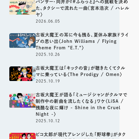
パンサー・向井が『#ふらっと』への挑戦を決め
た、タクシーで流れた一曲〈宮本浩次 / ハレル
ヤ〉
2026.06.05
古坂大魔王の耳に今も残る、夏休み家族ドライ
ブの思い出〈John Williams / Flying
Theme From "E.T."〉
2025.10.26
古坂大魔王は「キックの音」が聴きたくてクル
マに乗っている〈The Prodigy / Omen〉
2025.10.19
古坂大魔王が語る「ミュージシャンがクルマで
制作中の新曲を流したくなる」ワケ〈LiSA /
残酷な夜に輝け - Shine in the Cruel
Night -〉
2025.10.12
ピコ太郎が現代アレンジした「野球拳」がタク