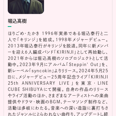
堀込高樹
ほりごめ・たかき 1996年実弟である堀込泰行と二
人で「キリンジ」を結成。1998年メジャーデビュー。
2013年堀込泰行がキリンジを脱退。同年に新メンバ
ーを迎え6人編成バンド「KIRINJI」として再始動し、
2021年からは堀込高樹のソロプロジェクトとして活
動中。2023年9月にアルバム「Steppin' Out」を、
新レーベル「syncokin」よりリリース。2024年5月25
日に、メジャーデビュー25周年記念ライブ「KIRINJI
25th ANNIVERSARY LIVE」を東京・LINE
CUBE SHIBUYAにて開催。 自身の作品のリリース
やライブ活動のほか、さまざまなアーティストへの楽曲
提供やドラマ・映画のBGM、テーマソング制作など、
活動は多岐にわたる。音楽への深い造詣に裏打ちさ
れたジャンルにとらわれない曲作り、アップデートし続