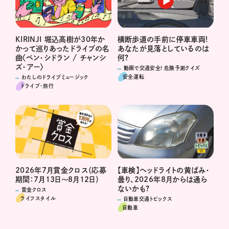
横断歩道の手前に停車車両!
KIRINJI 堀込高樹が30年か
あなたが見落としているのは
かって巡りあったドライブの名
何?
曲〈ベン・シドラン / チャンシ
ズ・アー〉
動画で交通安全! 危険予測クイズ
安全運転
わたしのドライブミュージック
ドライブ･旅行
2026年7月賞金クロス（応募
【車検】ヘッドライトの黄ばみ・
期間：7月13日～8月12日）
曇り、2026年8月からは通ら
ないかも?
賞金クロス
ライフスタイル
自動車交通トピックス
自動車