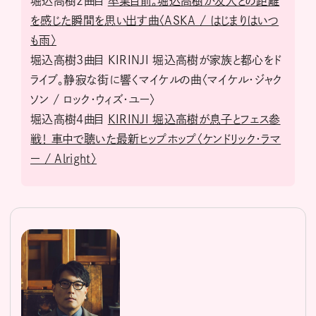
堀込高樹2曲目
卒業目前。堀込高樹が友人との距離
を感じた瞬間を思い出す曲〈ASKA / はじまりはいつ
も雨〉
堀込高樹3曲目 KIRINJI 堀込高樹が家族と都心をド
ライブ。静寂な街に響くマイケルの曲〈マイケル・ジャク
ソン / ロック・ウィズ・ユー〉
堀込高樹4曲目
KIRINJI 堀込高樹が息子とフェス参
戦！ 車中で聴いた最新ヒップホップ〈ケンドリック・ラマ
ー / Alright〉