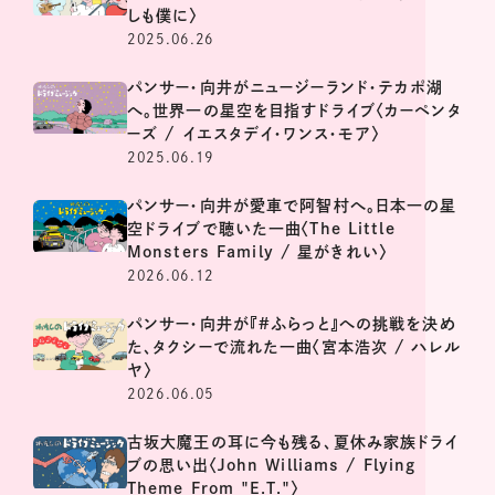
しも僕に〉
2025.06.26
パンサー・向井がニュージーランド・テカポ湖
へ。世界一の星空を目指すドライブ〈カーペンタ
ーズ / イエスタデイ・ワンス・モア〉
2025.06.19
パンサー・向井が愛車で阿智村へ。日本一の星
空ドライブで聴いた一曲〈The Little
Monsters Family / 星がきれい〉
2026.06.12
パンサー・向井が『#ふらっと』への挑戦を決め
た、タクシーで流れた一曲〈宮本浩次 / ハレル
ヤ〉
2026.06.05
古坂大魔王の耳に今も残る、夏休み家族ドライ
ブの思い出〈John Williams / Flying
Theme From "E.T."〉