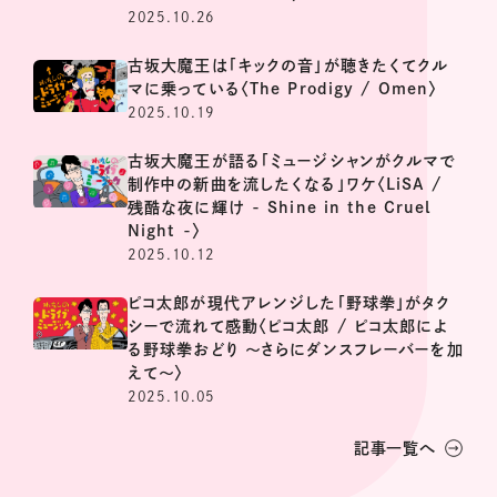
2025.10.26
古坂大魔王は「キックの音」が聴きたくてクル
マに乗っている〈The Prodigy / Omen〉
2025.10.19
古坂大魔王が語る「ミュージシャンがクルマで
制作中の新曲を流したくなる」ワケ〈LiSA /
残酷な夜に輝け - Shine in the Cruel
Night -〉
2025.10.12
ピコ太郎が現代アレンジした「野球拳」がタク
シーで流れて感動〈ピコ太郎 / ピコ太郎によ
る野球拳おどり 〜さらにダンスフレーバーを加
えて〜〉
2025.10.05
記事一覧へ