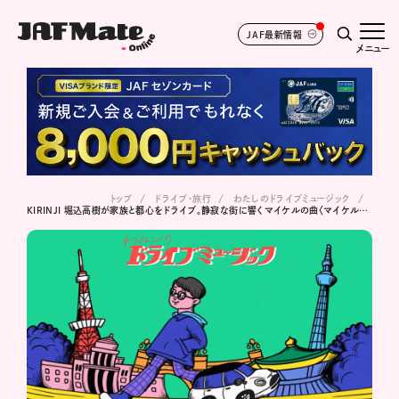
JAF最新情報
メニュー
トップ
ドライブ･旅行
わたしのドライブミュージック
KIRINJI 堀込高樹が家族と都心をドライブ。静寂な街に響くマイケルの曲〈マイケル・ジャクソン / ロック・ウィズ・ユー〉