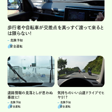
歩行者や自転車が交差点を真っすぐ渡って来ると
は限らない!
危険予知
安全運転
道路情報の見落としが思わぬ
気持ちのいい山道ドライブでヒ
事故に!
ヤリ！？
危険予知
危険予知
安全運転
安全運転