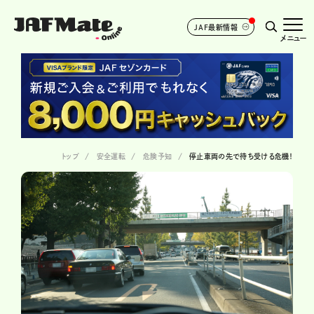
JAF最新情報
メニュー
トップ
安全運転
危険予知
停止車両の先で待ち受ける危機！