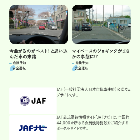
今曲がるのがベスト! と思い込
マイペースのジョギングがまさ
んだ車の末路
かの事態に!?
危険予知
危険予知
安全運転
安全運転
JAF（一般社団法人 日本自動車連盟）公式ウェ
ブサイトです。
JAF公式優待情報サイト「JAFナビ」は、全国約
44,000か所ある会員優待施設をご紹介する
ポータルサイトです。