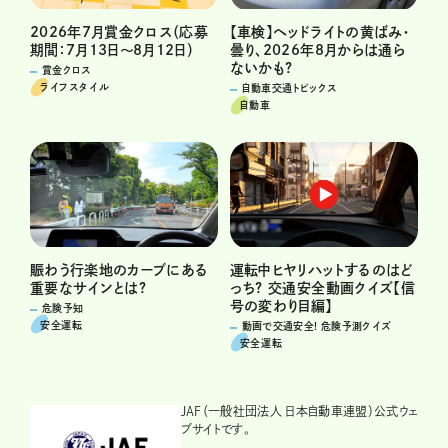
2026年7月賞金クロス（応募
【車検】ヘッドライトの黄ばみ・
期間：7月13日～8月12日）
曇り、2026年8月からは通ら
ないかも?
賞金クロス
ライフスタイル
自動車交通トピックス
自動車
運転中ヒヤリハットするのはど
賑わう行楽地のカーブにある
っち? 交通安全動画クイズ【信
重要なサインとは?
号の変わり目編】
危険予知
安全運転
動画で交通安全! 危険予測クイズ
安全運転
JAF（一般社団法人 日本自動車連盟）公式ウェ
ブサイトです。