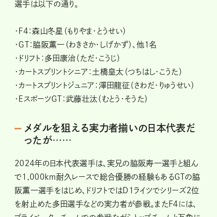
選手は以下の通り。
・F4：森山冬星（もりやま・とうせい）
・GT：脇阪薫一（わきさか・しげかず）、他1名
・ドリフト：多田康治（ただ・こうじ）
・カートスプリントシニア：土橋皇太（つちはし・こうた）
・カートスプリントジュニア：澤田龍征（さわだ・りゅうせい）
・EスポーツGT：武藤壮汰（むとう・そうた）
メダルを狙える実力者揃いの日本代表だ
ったが……
2024年の日本代表選手は、実兄の脇阪寿一選手と組ん
で1,000km耐久レースで総合優勝の経験もあるGTの脇
阪薫一選手をはじめ、ドリフトではD1ライツでシリーズ2位
を射止めた多田選手などの実力者が参戦。またF4には、