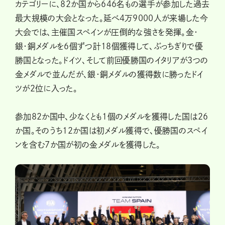
カテゴリーに、82か国から646名もの選手が参加した過去
最大規模の大会となった。延べ4万9000人が来場した今
大会では、主催国スペインが圧倒的な強さを発揮。金・
銀・銅メダルを６個ずつ計18個獲得して、ぶっちぎりで優
勝国となった。ドイツ、そして前回優勝国のイタリアが３つの
金メダルで並んだが、銀・銅メダルの獲得数に勝ったドイ
ツが2位に入った。
参加82か国中、少なくとも1個のメダルを獲得した国は26
か国。そのうち12か国は初メダル獲得で、優勝国のスペイ
ンを含む7か国が初の金メダルを獲得した。