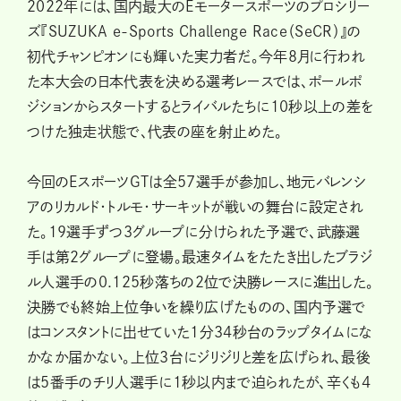
2022年には、国内最大のEモータースポーツのプロシリー
ズ『SUZUKA e-Sports Challenge Race（SeCR）』の
初代チャンピオンにも輝いた実力者だ。今年8月に行われ
た本大会の日本代表を決める選考レースでは、ポールポ
ジションからスタートするとライバルたちに10秒以上の差を
つけた独走状態で、代表の座を射止めた。
今回のEスポーツGTは全57選手が参加し、地元バレンシ
アのリカルド・トルモ・サーキットが戦いの舞台に設定され
た。19選手ずつ3グループに分けられた予選で、武藤選
手は第2グループに登場。最速タイムをたたき出したブラジ
ル人選手の0.125秒落ちの2位で決勝レースに進出した。
決勝でも終始上位争いを繰り広げたものの、国内予選で
はコンスタントに出せていた1分34秒台のラップタイムにな
かなか届かない。上位3台にジリジリと差を広げられ、最後
は5番手のチリ人選手に1秒以内まで迫られたが、辛くも4