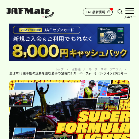
JAF最新情報
メニュー
トップ
自動車
モータースポーツコラム
全日本F3選手権の流れを汲む若手の登竜門！ スーパーフォーミュラ・ライツ2025年の総括と2026年の展望