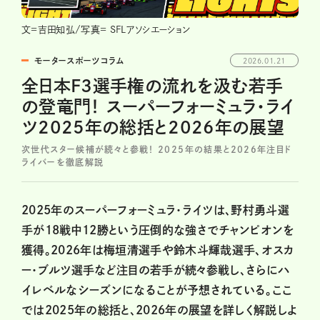
文=吉田知弘/写真= SFLアソシエーション
モータースポーツコラム
2026.01.21
全日本F3選手権の流れを汲む若手
の登竜門！ スーパーフォーミュラ・ライ
ツ2025年の総括と2026年の展望
次世代スター候補が続々と参戦！ 2025年の結果と2026年注目ド
ライバーを徹底解説
2025年のスーパーフォーミュラ・ライツは、野村勇斗選
手が18戦中12勝という圧倒的な強さでチャンピオンを
獲得。2026年は梅垣清選手や鈴木斗輝哉選手、オスカ
ー・ブルツ選手など注目の若手が続々参戦し、さらにハ
イレベルなシーズンになることが予想されている。ここ
では2025年の総括と、2026年の展望を詳しく解説しよ