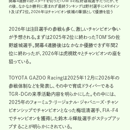
開幕4連勝の好スタートを切ったTOM'Sの佐野雄城選手だったが、そ
の後、なかなか勝利に恵まれず最終ランキングは野村選手に49ポイン
ト及ばず2位。2026年はチャンピオン候補の筆頭として優勝を狙う
2026年は注目選手の参戦も多く、激しいチャンピオン争い
が予想される。まずは2025年2位に終わったTOM'Sの佐
野雄城選手。開幕4連勝後はなかなか優勝できず年間2
位に終わったが、2026年は虎視眈々とチャンピオンの座を
狙っている。
TOYOTA GAZOO Racingは2025年12月に2026年の
参戦体制などを発表し、その中で育成ドライバーである
TGR-DCの来季活動内容を明らかにした。その中には、
2025年のフォーミュラ・リージョナル・ジャパニーズ・チャン
ピオンシップでチャンピオンとなった梅垣清選手、FIA-F4
でチャンピオンを獲得した鈴木斗輝哉選手がステップアッ
プすることが明らかにされている。