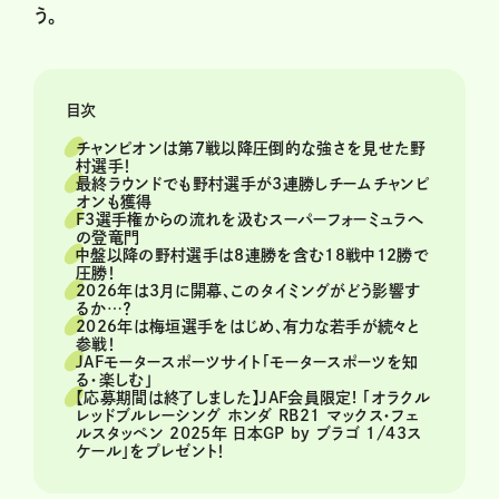
う。
目次
チャンピオンは第7戦以降圧倒的な強さを見せた野
村選手！
最終ラウンドでも野村選手が3連勝しチームチャンピ
オンも獲得
F3選手権からの流れを汲むスーパーフォーミュラへ
の登竜門
中盤以降の野村選手は8連勝を含む18戦中12勝で
圧勝！
2026年は3月に開幕、このタイミングがどう影響す
るか…？
2026年は梅垣選手をはじめ、有力な若手が続々と
参戦！
JAFモータースポーツサイト「モータースポーツを知
る・楽しむ」
【応募期間は終了しました】JAF会員限定! 「オラクル
レッドブルレーシング ホンダ RB21 マックス・フェ
ルスタッペン 2025年 日本GP by ブラゴ 1/43ス
ケール」をプレゼント！