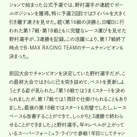
ションで始まった公式予選では、野村選手が連続でポー
ルポジションを獲得。特に予選2回目ではライバルを大きく
引き離す速さを見せた。続く第16戦の決勝と、日曜日に行
われた第17戦・第18戦ともに完璧なレース運びを見せた
野村選手が、3連勝を記録。この活躍により、第17戦終了
時点でB-MAX RACING TEAMのチームチャンピオンも
決まった。
前回大会でチャンピオンを決定していた野村選手だが、こ
の最終大会ではさらに己を突き詰めて、ベストを更新しよ
うとする姿が見られた。「第16戦ではうまくスタートを決め
られましたが、第17戦では1周目で仕掛けられることもあり
ました。最後の第18戦ではスタートも完璧でしたし、レース
ペースも改善することができて、しっかりと3連勝で終わら
せることができました」と野村選手。年々レベルが上がって
いるスーパーフォーミュラ・ライツで参戦1年目にしてチャン