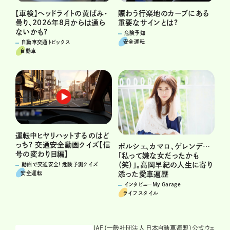
賑わう行楽地のカーブにある
【車検】ヘッドライトの黄ばみ・
重要なサインとは?
曇り、2026年8月からは通ら
ないかも?
危険予知
安全運転
自動車交通トピックス
自動車
運転中ヒヤリハットするのはど
っち? 交通安全動画クイズ【信
ポルシェ、カマロ、ゲレンデ…
号の変わり目編】
「私って嫌な女だったかも
（笑）」。高岡早紀の人生に寄り
動画で交通安全! 危険予測クイズ
安全運転
添った愛車遍歴
インタビューMy Garage
ライフスタイル
JAF（一般社団法人 日本自動車連盟）公式ウェ