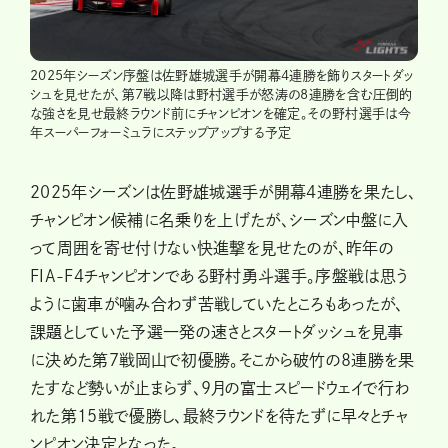
2025年シーズン序盤は佐野雄城選手が開幕4連勝を飾りスタートダッ
シュを見せたが、第7戦以降は野村選手が怒涛の8連勝を含む圧倒的
な強さを見せ最終ラウンド前にチャンピオンを確定。その野村選手は今
年スーパーフォーミュラにステップアップする予定
2025年シーズンは佐野雄城選手が開幕4連勝を果たし、
チャンピオン候補に名乗りを上げたが、シーズン中盤に入
って周囲を寄せ付けない快進撃を見せたのが、昨年の
FIA-F4チャンピオンである野村勇斗選手。序盤戦は思う
ように歯車が噛み合わず苦戦していたところもあったが、
課題としていた予選一発の速さとスタートダッシュを見事
に決めた第7戦岡山で初優勝。そこから破竹の8連勝を果
たすなど勢いが止まらず、9月の富士スピードウェイで行わ
れた第15戦で優勝し、最終ラウンドを待たずに早々とチャ
ンピオン決定となった。