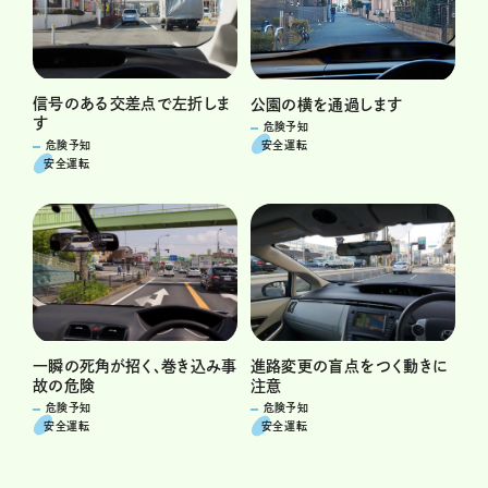
信号のある交差点で左折しま
公園の横を通過します
す
危険予知
安全運転
危険予知
安全運転
一瞬の死角が招く、巻き込み事
進路変更の盲点をつく動きに
故の危険
注意
危険予知
危険予知
安全運転
安全運転