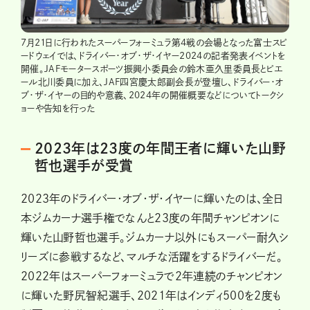
7月21日に行われたスーパーフォーミュラ第4戦の会場となった富士スピ
ードウェイでは、ドライバー・オブ・ザ・イヤー2024の記者発表イベントを
開催。JAFモータースポーツ振興小委員会の鈴木亜久里委員長とピエ
ール北川委員に加え、JAF四宮慶太郎副会長が登壇し、ドライバー・オ
ブ・ザ・イヤーの目的や意義、2024年の開催概要などについてトークシ
ョーや告知を行った
2023年は23度の年間王者に輝いた山野
哲也選手が受賞
2023年のドライバー・オブ・ザ・イヤーに輝いたのは、全日
本ジムカーナ選手権でなんと23度の年間チャンピオンに
輝いた山野哲也選手。ジムカーナ以外にもスーパー耐久シ
リーズに参戦するなど、マルチな活躍をするドライバーだ。
2022年はスーパーフォーミュラで2年連続のチャンピオン
に輝いた野尻智紀選手、2021年はインディ500を2度も