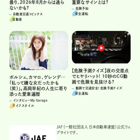
重要なサインとは?
曇り、2026年8月からは通ら
ないかも?
危険予知
安全運転
自動車交通トピックス
自動車
【危険予測クイズ】夜の交差点
でヒヤリハット! 10秒のCG動
ポルシェ、カマロ、ゲレンデ…
画で危険を見抜ける?
「私って嫌な女だったかも
（笑）」。高岡早紀の人生に寄り
動画で交通安全! 危険予測クイズ
安全運転
添った愛車遍歴
インタビューMy Garage
ライフスタイル
JAF（一般社団法人 日本自動車連盟）公式ウェ
ブサイトです。