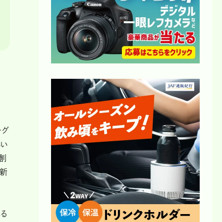
ーグ
しい
創
の新
れる