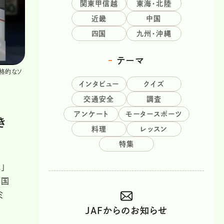
関東甲信越
東海・北陸
近畿
中国
四国
九州・沖縄
テーマ
本格的なソ
インタビュー
クイズ
交通安全
調査
アンケート
モータースポーツ
き
料理
レッスン
特集
」
「国
ミ
JAFからのお知らせ