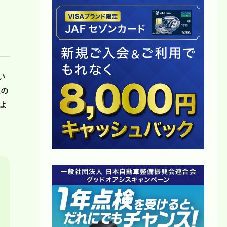
い
他の
よ