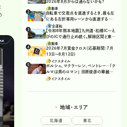
2026年8月からは通らないかも?
ほ
自動車
自転車で交差点を直進するとき、最も左
め
にある左折専用レーンから直進するの
は、違反？
安全運転
【令和8年熊本地震】九州道・松橋IC～え
びのICで通行止め続く。解除区間と東九
州道の迂回ルート
自動車
2026年7月賞金クロス（応募期間：7月
13日～8月12日）
ライフスタイル
ポルシェ、マクラーレン、ベントレー…「ク
ルマは男のロマン」 田原俊彦の華麗な
る愛車遍歴
ライフスタイル
地域・エリア
北海道
東北