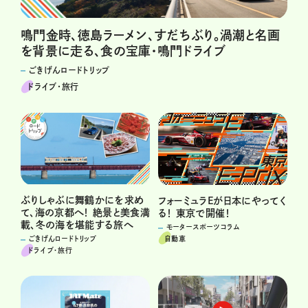
鳴門金時、徳島ラーメン、すだちぶり。渦潮と名画
を背景に走る、食の宝庫・鳴門ドライブ
ごきげんロードトリップ
ドライブ･旅行
ぶりしゃぶに舞鶴かにを求め
フォーミュラEが日本にやってく
て、海の京都へ！ 絶景と美食満
る！ 東京で開催！
載、冬の海を堪能する旅へ
モータースポーツコラム
自動車
ごきげんロードトリップ
ドライブ･旅行