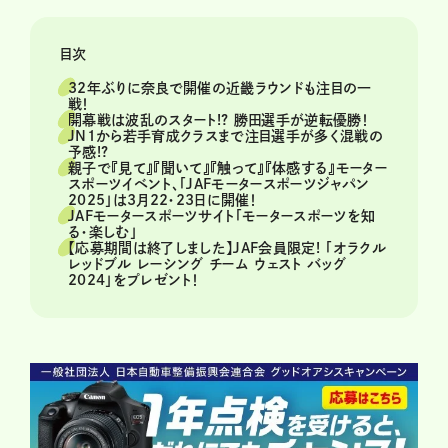
目次
32年ぶりに奈良で開催の近畿ラウンドも注目の一
戦！
開幕戦は波乱のスタート!? 勝田選手が逆転優勝！
JN1から若手育成クラスまで注目選手が多く混戦の
予感!?
親子で『見て』『聞いて』『触って』『体感する』モーター
スポーツイベント、「JAFモータースポーツジャパン
2025」は3月22・23日に開催！
JAFモータースポーツサイト「モータースポーツを知
る・楽しむ」
【応募期間は終了しました】JAF会員限定! 「オラクル
レッドブル レーシング チーム ウェスト バッグ
2024」をプレゼント！