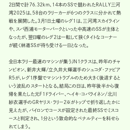
2日間で計76.32km、14本のSSで競われたRALLY三河
湾2025は、58台のラリーカーが6つのクラスに分かれて熱
戦を展開した。3月1日土曜のレグ1は、三河湾スカイライン
や、スパ西浦モーターパークといった中高速のSSが主体と
なったが、翌日曜のレグ2は一転して狭くタイトなコーナー
が続く林道SSが待ち受ける一日となった。
全日本ラリー最速のマシンが集うJN1クラスは、昨年のチャ
ンピオン、新井大輝/立久井大輝選手のシュコダ・ファビア
R5が、レグ1序盤でマシントラブルのため大きく後退すると
いう波乱のスタートとなる。結局この日は、昨年後半から復
帰を果たした元F1ドライバー、ヘイキ・コバライネン/北川
紗衣選手のGRヤリス・ラリー2※がトップで折り返したかに
見えたが、パイロンでコースが設定された最終SSでミスコ
ースと判定され、1分という致命的なペナルティーを科せら
れてしまう。