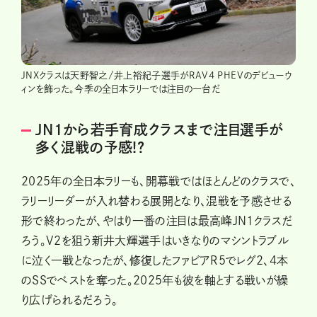
JNXクラスは天野智之/井上裕紀子選手がRAV4 PHEVのデビューウ
ィンを飾った。今季の全日本ラリーでは注目の一台だ
JN1から若手育成クラスまで注目選手が
多く混戦の予感!?
2025年の全日本ラリーも、開幕戦ではほとんどのクラスで、
ラリーリーダーが入れ替わる展開となり、混戦を予感させる
形で終わったが、やはり一番の注目は最高峰JN1クラスだ
ろう。V2を狙う新井大輝選手はいきなりのマシントラブル
に泣く一戦となったが、修復したファビアR5でレグ2、4本
のSSでベストを奪った。2025年も彼を軸とする戦いが繰
り広げられるだろう。