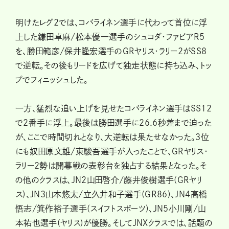
明けたレグ2では、コバライネン選手に代わって首位に浮
上した鎌田卓麻/松本優一選手のシュコダ・ファビアR5
を、勝田範彦/保井隆宏選手のGRヤリス・ラリー2がSS8
で逆転。その後もリードを広げて独走状態に持ち込み、トッ
プでフィニッシュした。
一方、猛烈な追い上げを見せたコバライネン選手はSS12
で2番手に浮上。最後は勝田選手に26.6秒差まで迫った
が、ここで時間切れとなり、大逆転は果たせなかった。3位
にも奴田原文雄/東駿吾選手が入ったことで、GRヤリス・
ラリー2勢は開幕戦の表彰台を独占する結果となった。そ
の他のクラスは、JN2山田啓介/藤井俊樹選手(GRヤリ
ス)、JN3山本悠太/立久井和子選手(GR86)、JN4高橋
悟志/箕作裕子選手(スイフトスポーツ)、JN5小川剛/山
本祐也選手(ヤリス)が優勝。そしてJNXクラスでは、話題の