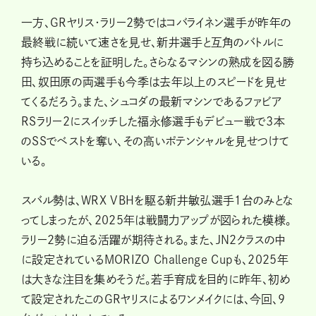
一方、GRヤリス・ラリー2勢ではコバライネン選手が昨年の
最終戦に続いて速さを見せ、新井選手と互角のバトルに
持ち込めることを証明した。さらなるマシンの熟成を図る勝
田、奴田原の両選手も今季は去年以上のスピードを見せ
てくるだろう。また、シュコダの最新マシンであるファビア
RSラリー2にスイッチした福永修選手もデビュー戦で3本
のSSでベストを奪い、その高いポテンシャルを見せつけて
いる。
スバル勢は、WRX VBHを駆る新井敏弘選手１台のみとな
ってしまったが、2025年は戦闘力アップが図られた模様。
ラリー2勢に迫る活躍が期待される。また、JN2クラスの中
に設定されているMORIZO Challenge Cupも、2025年
は大きな注目を集めそうだ。若手育成を目的に昨年、初め
て設定されたこのGRヤリスによるワンメイクには、今回、9