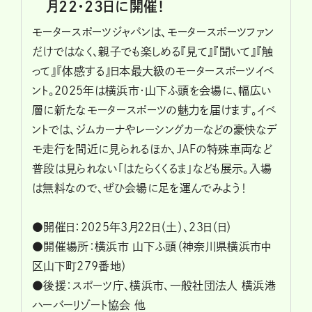
月22・23日に開催！
モータースポーツジャパンは、モータースポーツファン
だけではなく、親子でも楽しめる『見て』『聞いて』『触
って』『体感する』日本最大級のモータースポーツイベ
ント。2025年は横浜市・山下ふ頭を会場に、幅広い
層に新たなモータースポーツの魅力を届けます。イベ
ントでは、ジムカーナやレーシングカーなどの豪快なデ
モ走行を間近に見られるほか、JAFの特殊車両など
普段は見られない「はたらくくるま」なども展示。入場
は無料なので、ぜひ会場に足を運んでみよう！
●開催日：2025年3月22日（土）、23日（日）
●開催場所：横浜市 山下ふ頭（神奈川県横浜市中
区山下町279番地）
●後援：スポーツ庁、横浜市、一般社団法人 横浜港
ハーバーリゾート協会 他