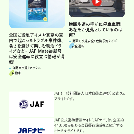
横断歩道の手前に停車車両!
あなたが見落としているのは
何?
全国ご当地アイスや真夏の車
内で起こったトラブル事件簿、
動画で交通安全! 危険予測クイズ
暑さを避けて楽しむ朝活ドラ
安全運転
イブなど…JAF Mate最新号
は安全運転に役立つ情報が満
載!
自動車交通トピックス
自動車
JAF（一般社団法人 日本自動車連盟）公式ウェ
ブサイトです。
JAF公式優待情報サイト「JAFナビ」は、全国約
44,000か所ある会員優待施設をご紹介する
ポータルサイトです。