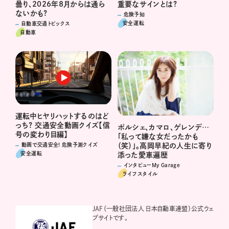
重要なサインとは?
曇り、2026年8月からは通ら
ないかも?
危険予知
安全運転
自動車交通トピックス
自動車
運転中ヒヤリハットするのはど
っち? 交通安全動画クイズ【信
ポルシェ、カマロ、ゲレンデ…
号の変わり目編】
「私って嫌な女だったかも
（笑）」。高岡早紀の人生に寄り
動画で交通安全! 危険予測クイズ
安全運転
添った愛車遍歴
インタビューMy Garage
ライフスタイル
JAF（一般社団法人 日本自動車連盟）公式ウェ
ブサイトです。