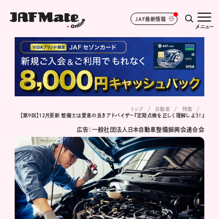
JAF最新情報
メニュー
トップ
自動車
特集
【第9回】12月更新 整備士は愛車の良きアドバイザー『定期点検を正しく理解しよう！』
広告：一般社団法人日本自動車整備振興会連合会