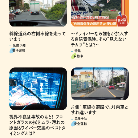
～ドライバーなら誰もが加入す
幹線道路の右側車線を走って
る自賠責保険。その“見えない
います
チカラ”とは？～
危険予知
安全運転
特集
自動車
片側1車線の道路で、対向車と
すれ違います
視界不良は事故のもと！ フロ
危険予知
ントガラスの拭きムラ・汚れの
安全運転
原因＆ワイパー交換のベストタ
イミングとは？