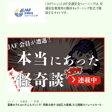
「JAFトレ」ことJAF交通安全トレーニングは、交
通安全教育用の教材をeラーニング形式で提
供するサイトです。
トップ
自動車
特集
重機女子Kaoriさんもびっくり！ 想像を絶する超巨大建機、日立建機のショベルカー＆ダンプ