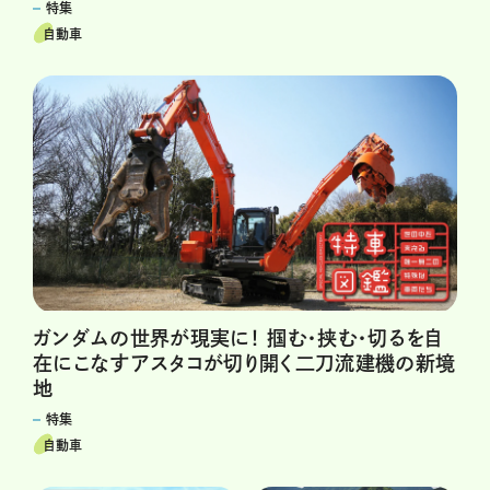
特集
自動車
ガンダムの世界が現実に！ 掴む・挟む・切るを自
在にこなすアスタコが切り開く二刀流建機の新境
地
特集
自動車