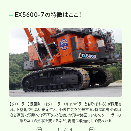
EX5600-7の特徴はここ！
【クローラー】足回りにはクローラー（キャタピラーとも呼ばれる）が採用さ
【エ
ホウ」
れ、不整地でも高い安定性と小回り性能を発揮する。特に原野や鉱山
持つ
上げる
など過酷な現場では不可欠な仕様。地形や路面に応じてクローラーの
加
、手前
爪やコマの形状を変えるなど、現場に最適化して使われる
プ
1
/
4