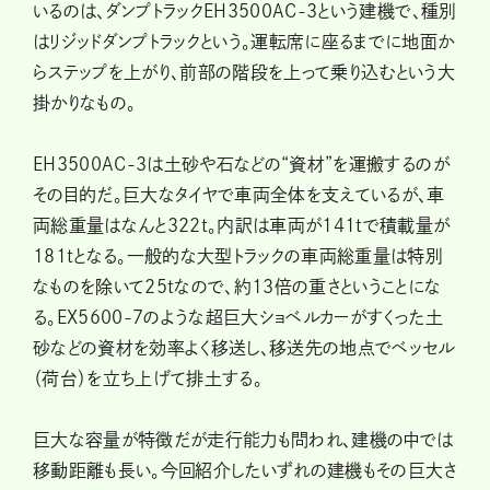
いるのは、ダンプトラックEH3500AC-3という建機で、種別
はリジッドダンプトラックという。運転席に座るまでに地面か
らステップを上がり、前部の階段を上って乗り込むという大
掛かりなもの。
EH3500AC-3は土砂や石などの“資材”を運搬するのが
その目的だ。巨大なタイヤで車両全体を支えているが、車
両総重量はなんと322t。内訳は車両が141tで積載量が
181tとなる。一般的な大型トラックの車両総重量は特別
なものを除いて25tなので、約13倍の重さということにな
る。EX5600-7のような超巨大ショベルカーがすくった土
砂などの資材を効率よく移送し、移送先の地点でベッセル
（荷台）を立ち上げて排土する。
巨大な容量が特徴だが走行能力も問われ、建機の中では
移動距離も長い。今回紹介したいずれの建機もその巨大さ