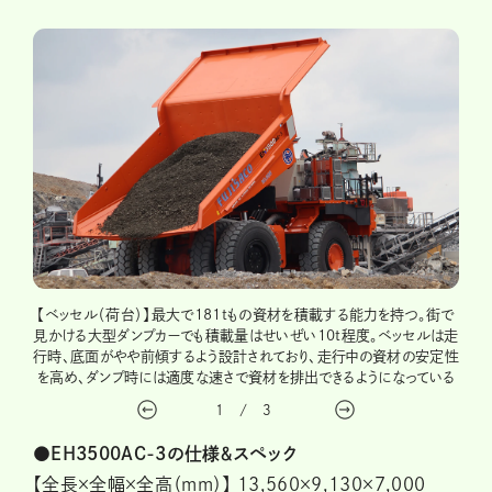
【運
【ベッセル（荷台）】最大で181tもの資材を積載する能力を持つ。街で
間2人
さら
見かける大型ダンプカーでも積載量はせいぜい10t程度。ベッセルは走
、後ろ
業に
行時、底面がやや前傾するよう設計されており、走行中の資材の安定性
オフロ
を高め、ダンプ時には適度な速さで資材を排出できるようになっている
と
1
/
3
●EH3500AC-3の仕様＆スペック
【全長×全幅×全高（mm）】 13,560×9,130×7,000