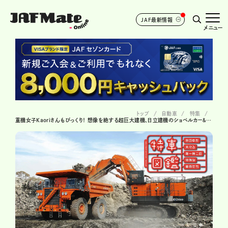
JAF最新情報
メニュー
トップ
自動車
特集
重機女子Kaoriさんもびっくり！ 想像を絶する超巨大建機、日立建機のショベルカー＆ダンプ