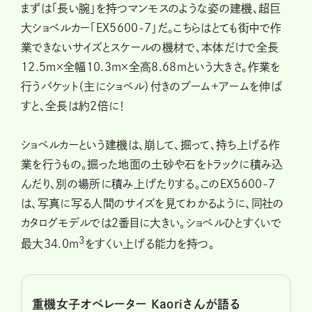
まずは「長い腕」を持つマンモスのような姿の建機、超巨
大ショベルカー「EX5600-7」だ。こちらはとても街中で作
業できないサイズとスケールの機材で、本体だけで全長
12.5m×全幅10.3m×全高8.68mという大きさ。作業を
行うバケット（主にショベル）付きのブーム+アームを伸ば
すと、全長は約2倍に！
ショベルカーという建機は、崩して、掘って、持ち上げる作
業を行うもの。掘った地面の土砂や石をトラックに積み込
んだり、別の場所に積み上げたりする。このEX5600-7
は、写真に写る人間のサイズを見てわかるように、同社の
カタログモデルでは2番目に大きい。ショベルひとすくいで
3
最大34.0m
をすくい上げる能力を持つ。
重機女子オペレーター Kaoriさんが語る