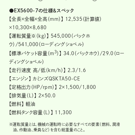
●EX5600-7の仕様＆スペック
【全長×全幅×全高（mm）】 12,535（計算値）
×10,300×8,680
【運転質量※（kg）】 545,000（バックホ
ウ）/541,000（ローディングショベル）
3
【標準バケット容量（m
）】 34.0（バックホウ）/29.0（ロー
ディングショベル）
【走行速度 高/低（km/h）】 2.3/1.6
【エンジン】 カミンズQSKTA50-CE
【定格出力（HP/rpm）】 2×1,500/1,800
【排気量（L）】 2×50.0
【燃料】 軽油
【燃料タンク容量（L）】 11,300
※
運転質量とは、機械の運転時に必要なすべての要素（燃料、潤滑
油、作動油、乗員など）を含む総重量のこと。