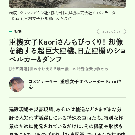
構成=グランマガジン社/協力＝日立建機株式会社/コメンテーター
=Kaori（重機女子）/監修=末永高章
特集
2025.06.29
重機女子Kaoriさんもびっくり！ 想像
を絶する超巨大建機、日立建機のショ
ベルカー＆ダンプ
【特車図鑑】世の中を支える唯一無二の特殊な乗り物たち
コメンテーター=重機女子オペレーター Kaoriさ
ん
建設現場や災害現場、あるいは輸送などさまざまな分
野で人知れず活躍している特殊な車両たち。特別な作
業のために開発されているだけに、その機能や形状も
見たことないものばかり。「特車図鑑」ではそんな世の中