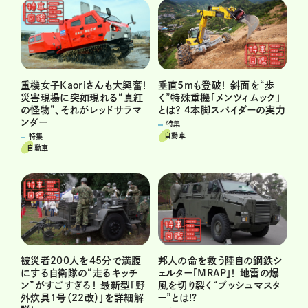
重機女子Kaoriさんも大興奮！
垂直5mも登破！ 斜面を“歩
災害現場に突如現れる“真紅
く”特殊重機「メンツィムック」
の怪物”、それがレッドサラマ
とは？ 4本脚スパイダーの実力
ンダー
特集
自動車
特集
自動車
被災者200人を45分で満腹
邦人の命を救う陸自の鋼鉄シ
にする自衛隊の“走るキッチ
ェルター「MRAP」！ 地雷の爆
ン”がすごすぎる！ 最新型「野
風を切り裂く“ブッシュマスタ
外炊具1号（22改）」を詳細解
ー”とは!?