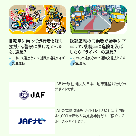
自転車に乗って歩行者と軽く
後部座席の同乗者が勝手に下
接触…。警察に届けなかった
車して、後続車に危険を及ぼ
ら、違反？
したらドライバーの違反？
これって違反なの!? 道路交通法クイズ
これって違反なの!? 道路交通法クイズ
安全運転
安全運転
JAF（一般社団法人 日本自動車連盟）公式ウェ
ブサイトです。
JAF公式優待情報サイト「JAFナビ」は、全国約
44,000か所ある会員優待施設をご紹介する
ポータルサイトです。