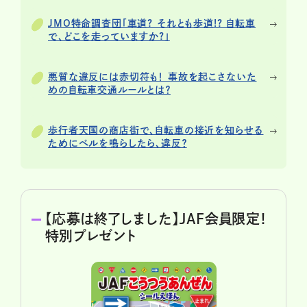
JMO特命調査団「車道? それとも歩道!? 自転車
で、どこを走っていますか?」
悪質な違反には赤切符も！ 事故を起こさないた
めの自転車交通ルールとは？
歩行者天国の商店街で、自転車の接近を知らせる
ためにベルを鳴らしたら、違反？
【応募は終了しました】JAF会員限定！
特別プレゼント