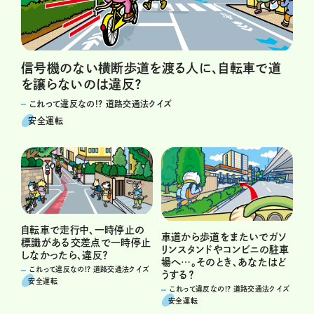
信号機のない横断歩道を渡る人に、自転車で道
を譲らないのは違反？
これって違反なの!? 道路交通法クイズ
安全運転
自転車で走行中、一時停止の
車道から歩道をまたいでガソ
標識がある交差点で一時停止
リンスタンドやコンビニの駐車
しなかったら、違反？
場へ…。そのとき、あなたはど
これって違反なの!? 道路交通法クイズ
うする？
安全運転
これって違反なの!? 道路交通法クイズ
安全運転