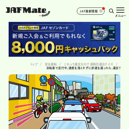
JAF最新情報
メニュー
トップ
安全運転
これって違反なの!? 道路交通法クイズ
自転車で走行中、速度を落とさずに歩道を通ったら、違反？