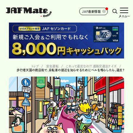
JAF最新情報
メニュー
トップ
安全運転
これって違反なの!? 道路交通法クイズ
歩行者天国の商店街で、自転車の接近を知らせるためにベルを鳴らしたら、違反？