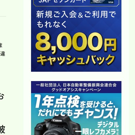
ま
が違
お
破