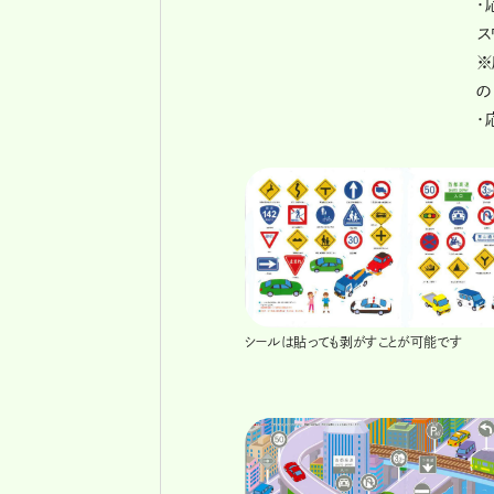
・
ス
※
の
・
シールは貼っても剥がすことが可能です