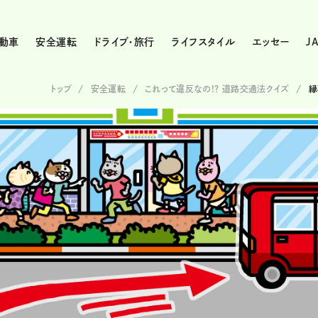
動車
安全運転
ドライブ・旅行
ライフスタイル
エッセー
J
トップ
安全運転
これって違反なの!? 道路交通法クイズ
縁