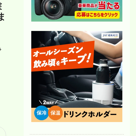
塗
ま
駐
で