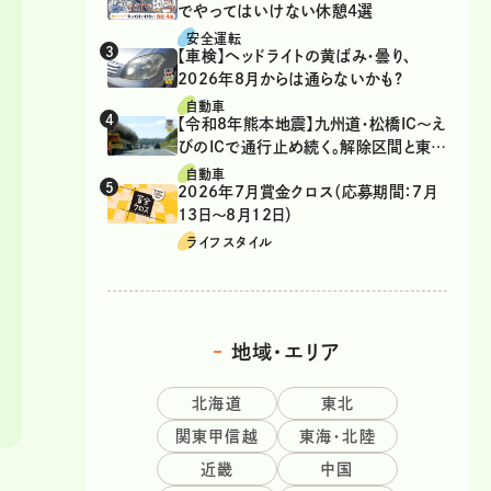
でやってはいけない休憩4選
安全運転
【車検】ヘッドライトの黄ばみ・曇り、
2026年8月からは通らないかも?
自動車
【令和8年熊本地震】九州道・松橋IC～え
びのICで通行止め続く。解除区間と東九
州道の迂回ルート
自動車
2026年7月賞金クロス（応募期間：7月
13日～8月12日）
ライフスタイル
地域・エリア
北海道
東北
関東甲信越
東海・北陸
近畿
中国