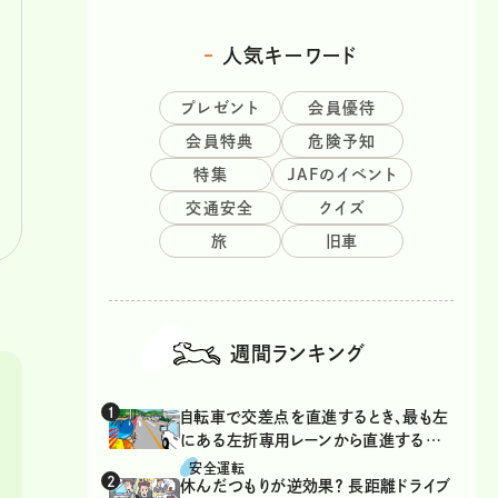
人気キーワード
プレゼント
会員優待
会員特典
危険予知
特集
JAFのイベント
交通安全
クイズ
旅
旧車
週間ランキング
自転車で交差点を直進するとき、最も左
にある左折専用レーンから直進するの
は、違反？
安全運転
休んだつもりが逆効果？ 長距離ドライブ