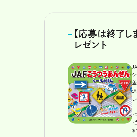
【応募は終了しま
レゼント
J
シ
差
通
し
・
・
ま