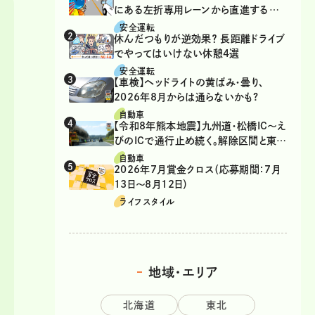
にある左折専用レーンから直進するの
は、違反？
安全運転
休んだつもりが逆効果？ 長距離ドライブ
でやってはいけない休憩4選
安全運転
【車検】ヘッドライトの黄ばみ・曇り、
2026年8月からは通らないかも?
自動車
【令和8年熊本地震】九州道・松橋IC～え
びのICで通行止め続く。解除区間と東九
州道の迂回ルート
自動車
2026年7月賞金クロス（応募期間：7月
13日～8月12日）
ライフスタイル
地域・エリア
北海道
東北