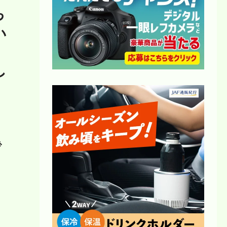
ら
い
し
で