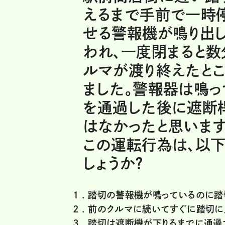
えるまで手前で一時
せる警報機が鳴り出
われ、一度閉まると数
ルマが渡り終えたと
ました。警報器は鳴っ
を通過した後に遮断桿
はなかったと思います
この運転行為は、以下
しょうか？
1 .
踏切の警報機が鳴っているのに踏
2 .
前のクルマに続いてすぐに踏切に
3 .
踏切は遮断機が下りるまでに通過