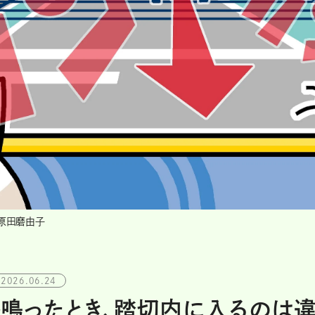
＝原田磨由子
2026.06.24
鳴ったとき、踏切内に入るのは