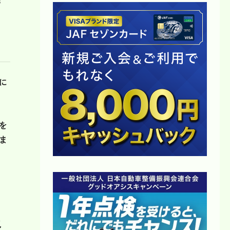
に
を
ま
終