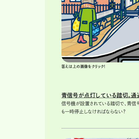
答えは上の画像をクリック!
青信号が点灯している踏切。通過
信号機が設置されている踏切で、青信号
も一時停止しなければならない?